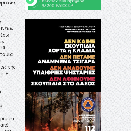
τήσεων
σε
α
α Νέων
μέσω
ων
000
τομία.
θε
ιες της
ις 8
2
ου
γραμμα
 από