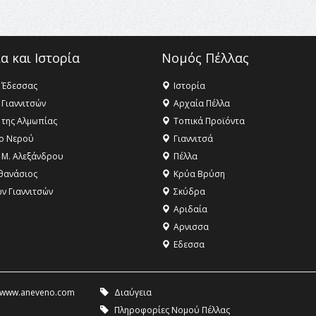
α και Ιστορία
Νομός Πέλλας
 Έδεσσας
Ιστορία
 Γιαννιτσών
Αρχαία Πέλλα
 της Αλμωπίας
Τοπικά Προϊόντα
ο Νερού
Γιαννιτσά
 Μ. Αλεξάνδρου
Πέλλα
θανάσιος
Κρύα Βρύση
ων Γιαννιτσών
Σκύδρα
Αριδαία
Aρνισσα
Eδεσσα
www.aneveno.com
Διαύγεια
Πληροφορίες Νομού Πέλλας