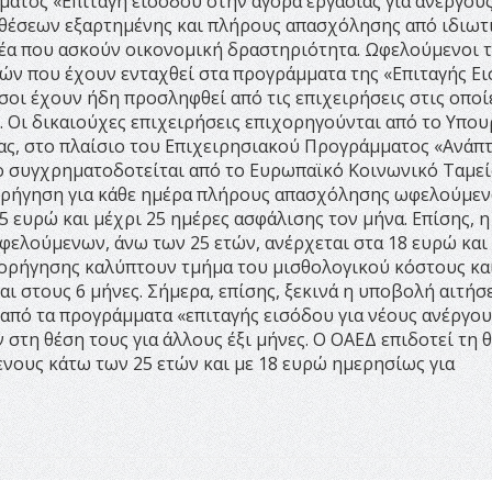
ματος «Επιταγή εισόδου στην αγορά εργασίας για άνεργου
ν θέσεων εξαρτημένης και πλήρους απασχόλησης από ιδιωτ
μέα που ασκούν οικονομική δραστηριότητα. Ωφελούμενοι 
τών που έχουν ενταχθεί στα προγράμματα της «Επιταγής Ε
σοι έχουν ήδη προσληφθεί από τις επιχειρήσεις στις οποί
 Οι δικαιούχες επιχειρήσεις επιχορηγούνται από το Υπου
ας, στο πλαίσιο του Επιχειρησιακού Προγράμματος «Ανάπ
ο συγχρηματοδοτείται από το Ευρωπαϊκό Κοινωνικό Ταμεί
χορήγηση για κάθε ημέρα πλήρους απασχόλησης ωφελούμεν
5 ευρώ και μέχρι 25 ημέρες ασφάλισης τον μήνα. Επίσης, η
ελούμενων, άνω των 25 ετών, ανέρχεται στα 18 ευρώ και
χορήγησης καλύπτουν τμήμα του μισθολογικού κόστους κα
ι στους 6 μήνες. Σήμερα, επίσης, ξεκινά η υποβολή αιτή
από τα προγράμματα «επιταγής εισόδου για νέους ανέργου
 στη θέση τους για άλλους έξι μήνες. Ο ΟΑΕΔ επιδοτεί τη 
ενους κάτω των 25 ετών και με 18 ευρώ ημερησίως για