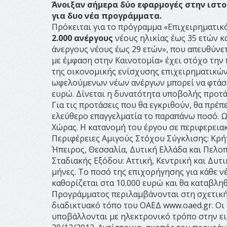
Άνοιξαν σήμερα δύο εφαρμογές στην ιστο
για δυο νέα προγράμματα.
Πρόκειται για το πρόγραμμα «Επιχειρηματικ
2.000 ανέργους
νέους ηλικίας έως 35 ετών κ
άνεργους νέους έως 29 ετών», που απευθύνε
με έμφαση στην Καινοτομία» έχει στόχο τη
της οικονομικής ενίσχυσης επιχειρηματικών
ωφελούμενων νέων ανέργων μπορεί να φτάσει
ευρώ. Δίνεται η δυνατότητα υποβολής προτά
Για τις προτάσεις που θα εγκριθούν, θα πρέπ
ελεύθερο επαγγελματία το παραπάνω ποσό. Ως
Χώρας. Η κατανομή του έργου σε περιφερειακό
Περιφέρειες Αμιγούς Στόχου Σύγκλισης: Κρήτ
Ήπειρος, Θεσσαλία, Δυτική Ελλάδα και Πελοπ
Σταδιακής Εξόδου: Αττική, Κεντρική και Δυτ
μήνες. Το ποσό της επιχορήγησης για κάθε ν
καθορίζεται στα 10.000 ευρώ και θα καταβληθ
Προγράμματος περιλαμβάνονται στη σχετική
διαδικτυακό τόπο του ΟΑΕΔ www.oaed.gr. Οι
υποβάλλονται με ηλεκτρονικό τρόπο στην ει