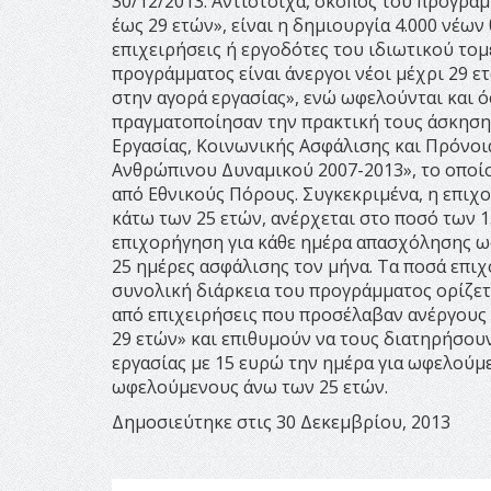
30/12/2013. Αντίστοιχα, σκοπός του προγράμ
έως 29 ετών», είναι η δημιουργία 4.000 νέω
επιχειρήσεις ή εργοδότες του ιδιωτικού το
προγράμματος είναι άνεργοι νέοι μέχρι 29 ε
στην αγορά εργασίας», ενώ ωφελούνται και ό
πραγματοποίησαν την πρακτική τους άσκηση.
Εργασίας, Κοινωνικής Ασφάλισης και Πρόνοι
Ανθρώπινου Δυναμικού 2007-2013», το οποί
από Εθνικούς Πόρους. Συγκεκριμένα, η επι
κάτω των 25 ετών, ανέρχεται στο ποσό των 1
επιχορήγηση για κάθε ημέρα απασχόλησης ωφ
25 ημέρες ασφάλισης τον μήνα. Τα ποσά επι
συνολική διάρκεια του προγράμματος ορίζετα
από επιχειρήσεις που προσέλαβαν ανέργους 
29 ετών» και επιθυμούν να τους διατηρήσουν
εργασίας με 15 ευρώ την ημέρα για ωφελούμ
ωφελούμενους άνω των 25 ετών.
Δημοσιεύτηκε στις 30 Δεκεμβρίου, 2013