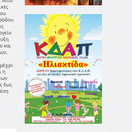
ς νέου
ικές
του
ισόδου
ες
ργείο
τυξη
ο και
ων,
 μέχρι
ι η
σεων
ς έως
θέση