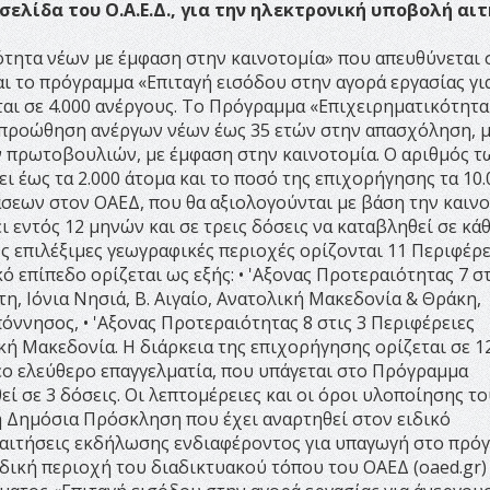
σελίδα του Ο.Α.Ε.Δ., για την ηλεκτρονική υποβολή αι
ότητα νέων με έμφαση στην καινοτομία» που απευθύνεται 
αι το πρόγραμμα «Επιταγή εισόδου στην αγορά εργασίας γι
ται σε 4.000 ανέργους. Το Πρόγραμμα «Επιχειρηματικότητ
ν προώθηση ανέργων νέων έως 35 ετών στην απασχόληση, 
 πρωτοβουλιών, με έμφαση στην καινοτομία. Ο αριθμός τ
 έως τα 2.000 άτομα και το ποσό της επιχορήγησης τα 10.
σεων στον ΟΑΕΔ, που θα αξιολογούνται με βάση την καινο
ει εντός 12 μηνών και σε τρεις δόσεις να καταβληθεί σε κά
 επιλέξιμες γεωγραφικές περιοχές ορίζονται 11 Περιφέρε
 επίπεδο ορίζεται ως εξής: • 'Αξονας Προτεραιότητας 7 στ
η, Ιόνια Νησιά, Β. Αιγαίο, Ανατολική Μακεδονία & Θράκη,
όννησος, • 'Αξονας Προτεραιότητας 8 στις 3 Περιφέρειες
ική Μακεδονία. Η διάρκεια της επιχορήγησης ορίζεται σε 1
έο ελεύθερο επαγγελματία, που υπάγεται στο Πρόγραμμα
εί σε 3 δόσεις. Οι λεπτομέρειες και οι όροι υλοποίησης τ
 Δημόσια Πρόσκληση που έχει αναρτηθεί στον ειδικό
 αιτήσεις εκδήλωσης ενδιαφέροντος για υπαγωγή στο πρό
δική περιοχή του διαδικτυακού τόπου του ΟΑΕΔ (oaed.gr)