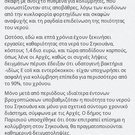
σκάφη με ανοιχτό πυθμένα για κολυμβητές, που
συνωστίζονταν στις αποβάθρες, λόγω των κινδύνων
από την κυκλοφορία φορτηγίδων και σκαφών
αναψυχής και τη ραγδαία επιδείνωση της ποιότητας
του νερού.
Ωστόσο, εδώ και επτά χρόνια έχουν ξεκινήσει
εργασίες καθαριότητας στα νερά του Σηκουάνα,
κόστους 1,4 δισ. ευρώ, και τώρα αποδίδουν καρπούς,
όπως λένε οι Αρχές, καθώς οι συχνές λήψεις
δειγμάτων πέρυσι έδειξαν ότι υδατογενή βακτήρια
-ιδίως E coli και εντερόκοκκοι- είχαν υποχωρήσει σε
ασφαλή για κολύμβηση επίπεδα για περισσότερο από
το 90%, του χρόνου.
Μόνο μετά από περιόδους ιδιαίτερα έντονων
βροχοπτώσεων υποβαθμιζόταν η ποιότητα του νερού
του Σηκουάνα και μόνο για σχετικά σύντομο χρονικό
διάστημα, σύμφωνα με τις Αρχές. Ο δήμος του
Παρισιού υποσχέθηκε ότι όταν επιτραπεί επίσημα η
κολύμβηση στον Σηκουάνα, θα πραγματοποιούνται
καθημερινά δειγματοληψίες.