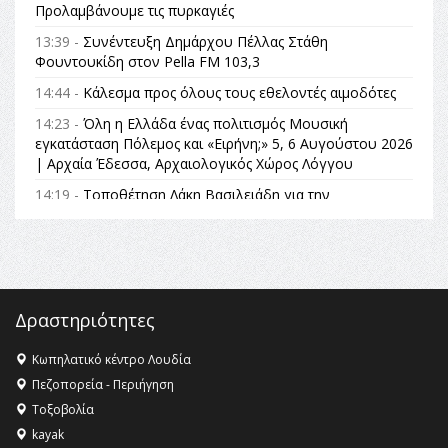
Προλαμβάνουμε τις πυρκαγιές
13:39 -
Συνέντευξη Δημάρχου Πέλλας Στάθη
Φουντουκίδη στον Pella FM 103,3
14:44 -
Κάλεσμα προς όλους τους εθελοντές αιμοδότες
14:23 -
Όλη η Ελλάδα ένας πολιτισμός Μουσική
εγκατάσταση Πόλεμος και «Ειρήνη;» 5, 6 Αυγούστου 2026
| Αρχαία Έδεσσα, Αρχαιολογικός Χώρος Λόγγου
14:19 -
Τοποθέτηση Λάκη Βασιλειάδη για την
Αναθεώρηση του Συντάγματος: «Σε τέτοιες κορυφαίες
θεσμικές διαδικασίες υπάρχει μόνο η ευθύνη απέναντι
στις επόμενες γενιές»
16:35 -
Το πρόγραμμα του ΠΑΟΚ στον δεύτερο γύρο του
Champions League!
Δραστηριότητες
16:27 -
Όλυμπος: Εντάχθηκε στον Κατάλογο Παγκόσμιας
Κληρονομιάς της UNESCO – Ομόφωνη η απόφαση Ο
Κωπηλατικό κέντρο Λουδία
Όλυμπος αναγνωρίστηκε ως φυσικό και πολιτιστικό
Πεζοπορεία - Περιήγηση
αγαθό εξέχουσας οικουμενικής αξίας για την
Τοξοβολία
ανθρωπότητα
kayak
16:18 -
ΕΝΟΡΙΑΚΕΣ ΚΑΛΟΚΑΙΡΙΝΕΣ ΔΡΑΣΕΙΣ ΓΙΑ ΠΑΙΔΙΑ