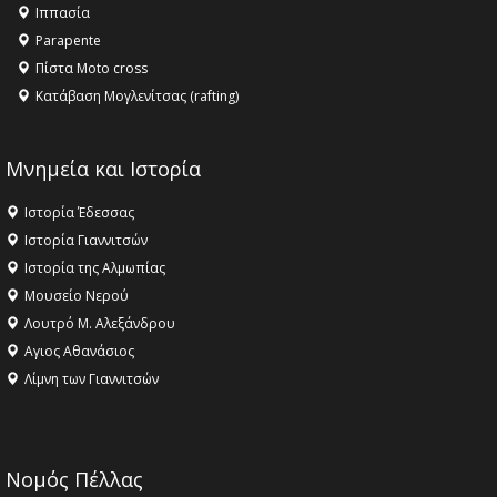
Ιππασία
ΣΤΗΝ ΕΔΕΣΣΑ
Parapente
Πίστα Moto cross
Κατάβαση Μογλενίτσας (rafting)
Μνημεία και Ιστορία
Ιστορία Έδεσσας
Ιστορία Γιαννιτσών
Ιστορία της Αλμωπίας
Μουσείο Νερού
Λουτρό Μ. Αλεξάνδρου
Αγιος Αθανάσιος
Λίμνη των Γιαννιτσών
Νομός Πέλλας