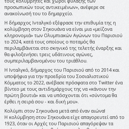
τους κολυμβητές και χώροι φύλαξης των
προσωπικών τους αντικειμένων», ανέφερε σε
ανακοίνωσή του το δημαρχείο.
Η δήμαρχος Ινταλγκό εξέφρασε την επιθυμία της η
κολύμβηση στον Σηκουάνα να είναι μια «μείζονα
κληρονομιά» των Ολυμπιακών Αγώνων του Παρισιού
το 2024, κατά τους οποίους ο ποταμός θα
περιλαμβάνεται στο σκηνικό της τελετής έναρξης και
θα φιλοξενήσει τρεις υδάτινους αγώνες,
συμπεριλαμβανομένου του τριάθλου.
Η Ινταλγκό, δήμαρχος του Παρισιού από το 2014 και
υποψήφια για την προεδρία του Σοσιαλιστικού
Κόμματος το 2022, ανέβασε πρόσφατα στο Twitter ένα
βίντεο με τους αντιδημάρχους της να «κάνουν την
πρώτη βουτιά» και να υπόσχονται ότι «σύντομα θα
έρθει η σειρά σου - και δική μου».
Κολύμπι στον Σηκουάνα μετά από έναν αιώνα!
Η κολύμβηση στον Σηκουάνα είχε απαγορευτεί από το
1923, όταν οι Αρχές του Παρισιού απαγόρεψαν τα