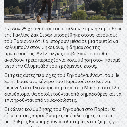
Σχεδόν 25 χρόνια αφότου ο εκλιπών πρώην πρόεδρος
της Γαλλίας Ζακ Σιράκ υποσχέθηκε στους κατοίκους
του Παρισιού ότι θα μπορούν μέσα σε μια τριετία να
κολυμπούν στον Σηκουάνα, η δήμαρχος της
πρωτεύουσας, Αν Ινταλγκό, επιβεβαίωσε ότι θα
ανοίξουν τρεις περιοχές για κολύμβηση στον ποταμό
μετά την Ολυμπιάδα του ερχόμενου έτους.
Οι τρεις αυτές περιοχές του Σηκουάνα, έναντι του Île
Saint-Louis στο κέντρο του Παρισιού, στο Και ντε
Γκρενέλ στο 15ο διαμέρισμα και στο Μπερσί στο 12ο
διαμέρισμα, θα οριοθετούνται από σημαδούρες και θα
επιτηρούνται από ναυαγοσώστες.
Οι ζώνες κολύμβησης του Σηκουάνα στο Παρίσι θα
είναι επίσης «προσβάσιμες από πλωτήρες και στις
αποβάθρες θα υπάρχουν αποδυτήρια, ντουζιέρες για