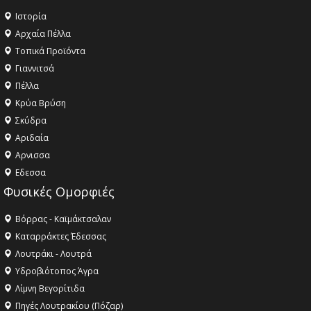
Ιστορία
Αρχαία Πέλλα
Τοπικά Προϊόντα
Γιαννιτσά
Πέλλα
Κρύα Βρύση
Σκύδρα
Αριδαία
Aρνισσα
Eδεσσα
Φυσικές Ομορφιές
Βόρρας - Καϊμάκτσαλαν
Καταρράκτες Έδεσσας
Λουτράκι - Λουτρά
Υδροβιότοπος Άγρα
Λίμνη Βεγορίτιδα
Πηγές Λουτρακίου (Πόζαρ)