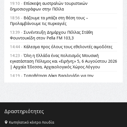
19:10 -
Επίσκεψη αυστραλών τουριστικών
δημοσιογράφων στην Πέλλα
18:56 -
Βάζουμε τα μπάζα στη θέση τους –
Προλαμβάνουμε τις πυρκαγιές
13:39 -
Συνέντευξη Δημάρχου Πέλλας Στάθη
Φουντουκίδη στον Pella FM 103,3
14:44 -
Κάλεσμα προς όλους τους εθελοντές αιμοδότες
14:23 -
Όλη η Ελλάδα ένας πολιτισμός Μουσική
εγκατάσταση Πόλεμος και «Ειρήνη;» 5, 6 Αυγούστου 2026
| Αρχαία Έδεσσα, Αρχαιολογικός Χώρος Λόγγου
14:19 -
Τοποθέτηση Λάκη Βασιλειάδη για την
Αναθεώρηση του Συντάγματος: «Σε τέτοιες κορυφαίες
θεσμικές διαδικασίες υπάρχει μόνο η ευθύνη απέναντι
στις επόμενες γενιές»
16:35 -
Το πρόγραμμα του ΠΑΟΚ στον δεύτερο γύρο του
Champions League!
Δραστηριότητες
16:27 -
Όλυμπος: Εντάχθηκε στον Κατάλογο Παγκόσμιας
Κληρονομιάς της UNESCO – Ομόφωνη η απόφαση Ο
Κωπηλατικό κέντρο Λουδία