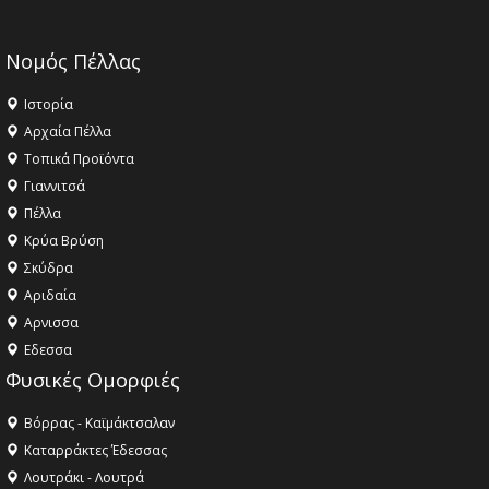
Νομός Πέλλας
Ιστορία
Αρχαία Πέλλα
Τοπικά Προϊόντα
Γιαννιτσά
Πέλλα
Κρύα Βρύση
Σκύδρα
Αριδαία
Aρνισσα
Eδεσσα
Φυσικές Ομορφιές
Βόρρας - Καϊμάκτσαλαν
Καταρράκτες Έδεσσας
Λουτράκι - Λουτρά