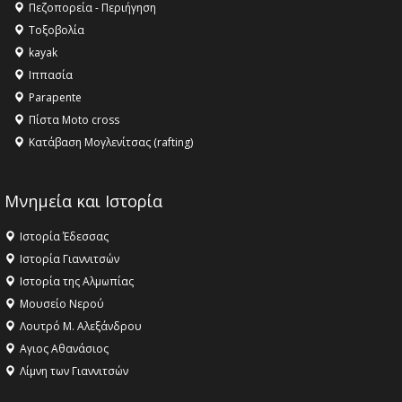
Όλυμπος αναγνωρίστηκε ως φυσικό και πολιτιστικό
Πεζοπορεία - Περιήγηση
αγαθό εξέχουσας οικουμενικής αξίας για την
Τοξοβολία
ανθρωπότητα
kayak
16:18 -
ΕΝΟΡΙΑΚΕΣ ΚΑΛΟΚΑΙΡΙΝΕΣ ΔΡΑΣΕΙΣ ΓΙΑ ΠΑΙΔΙΑ
Ιππασία
ΣΤΗΝ ΕΔΕΣΣΑ
Parapente
Πίστα Moto cross
Κατάβαση Μογλενίτσας (rafting)
Μνημεία και Ιστορία
Ιστορία Έδεσσας
Ιστορία Γιαννιτσών
Ιστορία της Αλμωπίας
Μουσείο Νερού
Λουτρό Μ. Αλεξάνδρου
Αγιος Αθανάσιος
Λίμνη των Γιαννιτσών