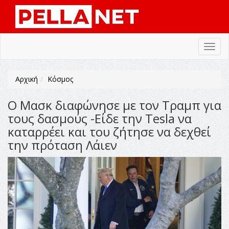
Toggl
navig
Αρχική
Κόσμος
Ο Μασκ διαφώνησε με τον Τραμπ για
τους δασμούς -Είδε την Tesla να
καταρρέει και του ζήτησε να δεχθεί
την πρόταση Λάιεν