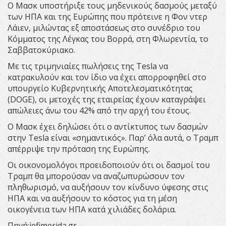
Ο Μασκ υποστήριξε τους μηδενικούς δασμούς μεταξύ
των ΗΠΑ και της Ευρώπης που πρότεινε η Φον ντερ
Λάιεν, μιλώντας εξ αποστάσεως στο συνέδριο του
Κόμματος της Λέγκας του Βορρά, στη Φλωρεντία, το
Σαββατοκύριακο.
Με τις τριμηνιαίες πωλήσεις της Tesla να
κατρακυλούν και τον ίδιο να έχει απορροφηθεί στο
υπουργείο Κυβερνητικής Αποτελεσματικότητας
(DOGE), οι μετοχές της εταιρείας έχουν καταγράψει
απώλειες άνω του 42% από την αρχή του έτους.
Ο Μασκ έχει δηλώσει ότι ο αντίκτυπος των δασμών
στην Tesla είναι «σημαντικός». Παρ’ όλα αυτά, ο Τραμπ
απέρριψε την πρόταση της Ευρώπης.
Οι οικονομολόγοι προειδοποιούν ότι οι δασμοί του
Τραμπ θα μπορούσαν να αναζωπυρώσουν τον
πληθωρισμό, να αυξήσουν τον κίνδυνο ύφεσης στις
ΗΠΑ και να αυξήσουν το κόστος για τη μέση
οικογένεια των ΗΠΑ κατά χιλιάδες δολάρια.
Πηγή:iefimerida.gr