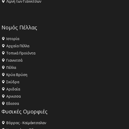
Λίμνη των Γιαννιτσών
Νομός Πέλλας
Ιστορία
Αρχαία Πέλλα
Τοπικά Προϊόντα
Γιαννιτσά
Πέλλα
Κρύα Βρύση
Σκύδρα
Αριδαία
Aρνισσα
Eδεσσα
Φυσικές Ομορφιές
Βόρρας - Καϊμάκτσαλαν