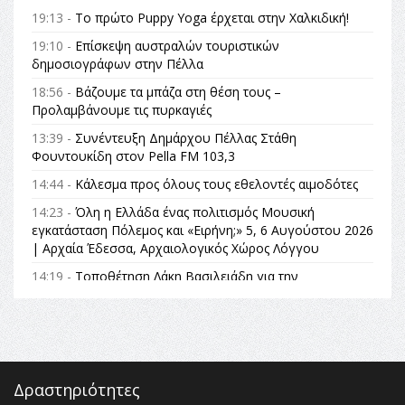
19:13 -
Το πρώτο Puppy Yoga έρχεται στην Χαλκιδική!
19:10 -
Επίσκεψη αυστραλών τουριστικών
δημοσιογράφων στην Πέλλα
18:56 -
Βάζουμε τα μπάζα στη θέση τους –
Προλαμβάνουμε τις πυρκαγιές
13:39 -
Συνέντευξη Δημάρχου Πέλλας Στάθη
Φουντουκίδη στον Pella FM 103,3
14:44 -
Κάλεσμα προς όλους τους εθελοντές αιμοδότες
14:23 -
Όλη η Ελλάδα ένας πολιτισμός Μουσική
εγκατάσταση Πόλεμος και «Ειρήνη;» 5, 6 Αυγούστου 2026
| Αρχαία Έδεσσα, Αρχαιολογικός Χώρος Λόγγου
14:19 -
Τοποθέτηση Λάκη Βασιλειάδη για την
Αναθεώρηση του Συντάγματος: «Σε τέτοιες κορυφαίες
θεσμικές διαδικασίες υπάρχει μόνο η ευθύνη απέναντι
στις επόμενες γενιές»
16:35 -
Το πρόγραμμα του ΠΑΟΚ στον δεύτερο γύρο του
Champions League!
Δραστηριότητες
16:27 -
Όλυμπος: Εντάχθηκε στον Κατάλογο Παγκόσμιας