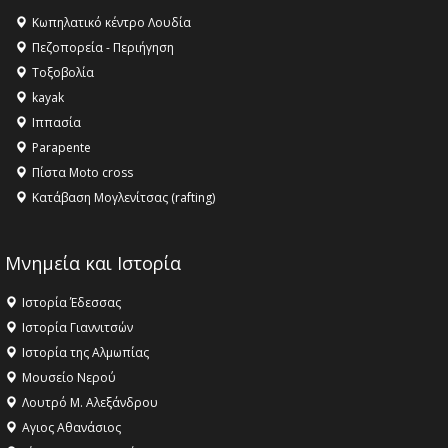
Κληρονομιάς της UNESCO – Ομόφωνη η απόφαση Ο
Κωπηλατικό κέντρο Λουδία
Όλυμπος αναγνωρίστηκε ως φυσικό και πολιτιστικό
Πεζοπορεία - Περιήγηση
αγαθό εξέχουσας οικουμενικής αξίας για την
Τοξοβολία
ανθρωπότητα
kayak
16:18 -
ΕΝΟΡΙΑΚΕΣ ΚΑΛΟΚΑΙΡΙΝΕΣ ΔΡΑΣΕΙΣ ΓΙΑ ΠΑΙΔΙΑ
Ιππασία
ΣΤΗΝ ΕΔΕΣΣΑ
Parapente
Πίστα Moto cross
Κατάβαση Μογλενίτσας (rafting)
Μνημεία και Ιστορία
Ιστορία Έδεσσας
Ιστορία Γιαννιτσών
Ιστορία της Αλμωπίας
Μουσείο Νερού
Λουτρό Μ. Αλεξάνδρου
Αγιος Αθανάσιος