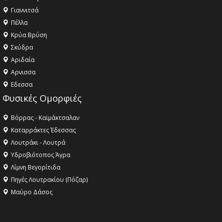
Γιαννιτσά
Πέλλα
Κρύα Βρύση
Σκύδρα
Αριδαία
Aρνισσα
Eδεσσα
Φυσικές Ομορφιές
Βόρρας - Καϊμάκτσαλαν
Καταρράκτες Έδεσσας
Λουτράκι - Λουτρά
Υδροβιότοπος Άγρα
Λίμνη Βεγορίτιδα
Πηγές Λουτρακίου (Πόζαρ)
Μαύρο Δάσος