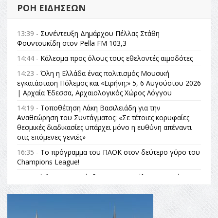
ΡΟΉ ΕΙΔΉΣΕΩΝ
13:39 -
Συνέντευξη Δημάρχου Πέλλας Στάθη
Φουντουκίδη στον Pella FM 103,3
14:44 -
Κάλεσμα προς όλους τους εθελοντές αιμοδότες
14:23 -
Όλη η Ελλάδα ένας πολιτισμός Μουσική
εγκατάσταση Πόλεμος και «Ειρήνη;» 5, 6 Αυγούστου 2026
| Αρχαία Έδεσσα, Αρχαιολογικός Χώρος Λόγγου
14:19 -
Τοποθέτηση Λάκη Βασιλειάδη για την
Αναθεώρηση του Συντάγματος: «Σε τέτοιες κορυφαίες
θεσμικές διαδικασίες υπάρχει μόνο η ευθύνη απέναντι
στις επόμενες γενιές»
16:35 -
Το πρόγραμμα του ΠΑΟΚ στον δεύτερο γύρο του
Champions League!
16:27 -
Όλυμπος: Εντάχθηκε στον Κατάλογο Παγκόσμιας
Κληρονομιάς της UNESCO – Ομόφωνη η απόφαση Ο
Όλυμπος αναγνωρίστηκε ως φυσικό και πολιτιστικό
αγαθό εξέχουσας οικουμενικής αξίας για την
ανθρωπότητα