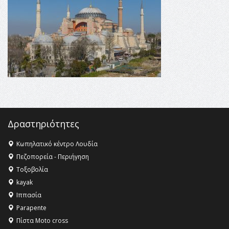
16:18 -
ΕΝΟΡΙΑΚΕΣ ΚΑΛΟΚΑΙΡΙΝΕΣ ΔΡΑΣΕΙΣ ΓΙΑ ΠΑΙΔΙΑ
ΣΤΗΝ ΕΔΕΣΣΑ
16:15 -
Εργασίες συντήρησης οδοφωτισμού στην Ενωτική
Οδό Σίνδου από την Περιφέρεια Κεντρικής Μακεδονίας
11:36 -
Λάκης Βασιλειάδης, Συνέντευξη PellaFm 103,3 για
το Μουσείο της Πέλλας, Λουτρά Πόζαρ και Χιονοδρομικό
18:09 -
Αυτό το καλοκαίρι δίνουμε ραντεβού στο πιο
όμορφο θερινό σινεμά της Ελλάδας!
Δραστηριότητες
Κωπηλατικό κέντρο Λουδία
Πεζοπορεία - Περιήγηση
Τοξοβολία
kayak
Ιππασία
Parapente
Πίστα Moto cross