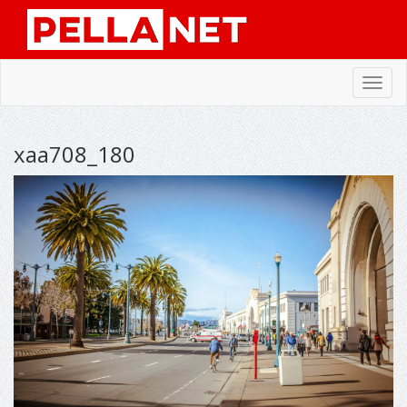
Toggl
navig
xaa708_180