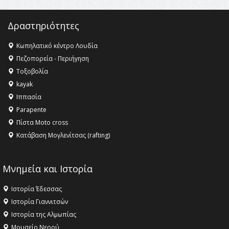
ανθρωπότητα
16:18 -
ΕΝΟΡΙΑΚΕΣ ΚΑΛΟΚΑΙΡΙΝΕΣ ΔΡΑΣΕΙΣ ΓΙΑ ΠΑΙΔΙΑ
Δραστηριότητες
ΣΤΗΝ ΕΔΕΣΣΑ
Κωπηλατικό κέντρο Λουδία
Πεζοπορεία - Περιήγηση
Τοξοβολία
kayak
Ιππασία
Parapente
Πίστα Moto cross
Κατάβαση Μογλενίτσας (rafting)
Μνημεία και Ιστορία
Ιστορία Έδεσσας
Ιστορία Γιαννιτσών
Ιστορία της Αλμωπίας
Μουσείο Νερού