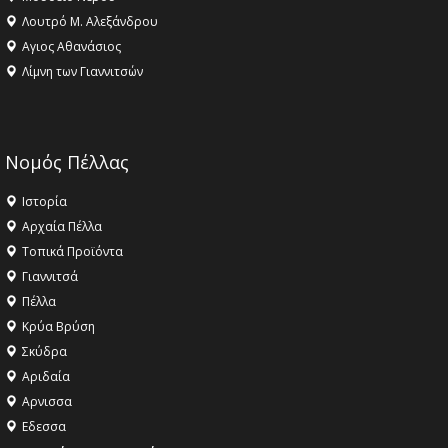
Λουτρό Μ. Αλεξάνδρου
Αγιος Αθανάσιος
Λίμνη των Γιαννιτσών
Νομός Πέλλας
Ιστορία
Αρχαία Πέλλα
Τοπικά Προϊόντα
Γιαννιτσά
Πέλλα
Κρύα Βρύση
Σκύδρα
Αριδαία
Aρνισσα
Eδεσσα