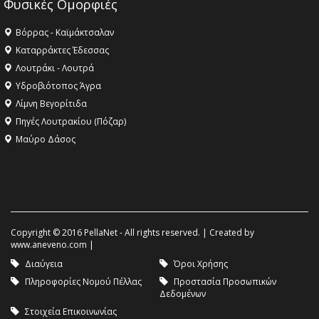
Φυσικές Ομορφιές
Βόρρας - Καϊμάκτσαλαν
Καταρράκτες Έδεσσας
Λουτράκι - Λουτρά
Υδροβιότοπος Άγρα
Λίμνη Βεγορίτιδα
Πηγές Λουτρακίου (Πόζαρ)
Μαύρο Δάσος
Copyright © 2016 PellaNet - All rights reserved. | Created by
www.aneveno.com
|
Διαύγεια
Όροι Χρήσης
Πληροφορίες Νομού Πέλλας
Προστασία Προσωπικών
Δεδομένων
Στοιχεία Επικοινωνίας