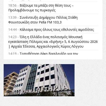
18:56 -
Βάζουμε τα μπάζα στη θέση τους –
Προλαμβάνουμε τις πυρκαγιές
13:39 -
Συνέντευξη Δημάρχου Πέλλας Στάθη
Φουντουκίδη στον Pella FM 103,3
14:44 -
Κάλεσμα προς όλους τους εθελοντές αιμοδότες
14:23 -
Όλη η Ελλάδα ένας πολιτισμός Μουσική
εγκατάσταση Πόλεμος και «Ειρήνη;» 5, 6 Αυγούστου 2026
| Αρχαία Έδεσσα, Αρχαιολογικός Χώρος Λόγγου
14:19 -
Τοποθέτηση Λάκη Βασιλειάδη για την
Αναθεώρηση του Συντάγματος: «Σε τέτοιες κορυφαίες
θεσμικές διαδικασίες υπάρχει μόνο η ευθύνη απέναντι
στις επόμενες γενιές»
16:35 -
Το πρόγραμμα του ΠΑΟΚ στον δεύτερο γύρο του
Champions League!
16:27 -
Όλυμπος: Εντάχθηκε στον Κατάλογο Παγκόσμιας
Κληρονομιάς της UNESCO – Ομόφωνη η απόφαση Ο
Όλυμπος αναγνωρίστηκε ως φυσικό και πολιτιστικό
αγαθό εξέχουσας οικουμενικής αξίας για την