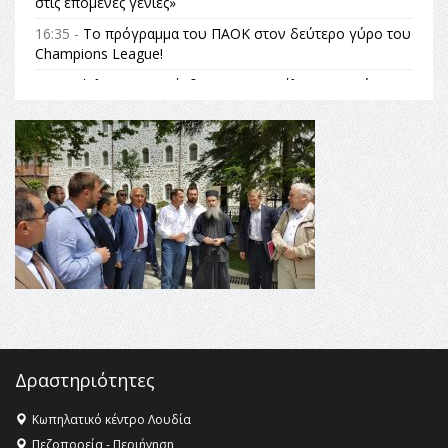
στις επόμενες γενιές»
16:35 -
Το πρόγραμμα του ΠΑΟΚ στον δεύτερο γύρο του
Champions League!
16:27 -
Όλυμπος: Εντάχθηκε στον Κατάλογο Παγκόσμιας
Κληρονομιάς της UNESCO – Ομόφωνη η απόφαση Ο
Όλυμπος αναγνωρίστηκε ως φυσικό και πολιτιστικό
αγαθό εξέχουσας οικουμενικής αξίας για την
ανθρωπότητα
16:18 -
ΕΝΟΡΙΑΚΕΣ ΚΑΛΟΚΑΙΡΙΝΕΣ ΔΡΑΣΕΙΣ ΓΙΑ ΠΑΙΔΙΑ
ΣΤΗΝ ΕΔΕΣΣΑ
16:15 -
Εργασίες συντήρησης οδοφωτισμού στην Ενωτική
Οδό Σίνδου από την Περιφέρεια Κεντρικής Μακεδονίας
11:36 -
Λάκης Βασιλειάδης, Συνέντευξη PellaFm 103,3 για
το Μουσείο της Πέλλας, Λουτρά Πόζαρ και Χιονοδρομικό
18:09 -
Αυτό το καλοκαίρι δίνουμε ραντεβού στο πιο
όμορφο θερινό σινεμά της Ελλάδας!
Δραστηριότητες
Κωπηλατικό κέντρο Λουδία
Πεζοπορεία - Περιήγηση