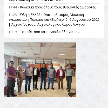
14:44 -
Κάλεσμα προς όλους τους εθελοντές αιμοδότες
14:23 -
Όλη η Ελλάδα ένας πολιτισμός Μουσική
εγκατάσταση Πόλεμος και «Ειρήνη;» 5, 6 Αυγούστου 2026
| Αρχαία Έδεσσα, Αρχαιολογικός Χώρος Λόγγου
14:19 -
Τοποθέτηση Λάκη Βασιλειάδη για την
Αναθεώρηση του Συντάγματος: «Σε τέτοιες κορυφαίες
θεσμικές διαδικασίες υπάρχει μόνο η ευθύνη απέναντι
στις επόμενες γενιές»
16:35 -
Το πρόγραμμα του ΠΑΟΚ στον δεύτερο γύρο του
Champions League!
16:27 -
Όλυμπος: Εντάχθηκε στον Κατάλογο Παγκόσμιας
Κληρονομιάς της UNESCO – Ομόφωνη η απόφαση Ο
Όλυμπος αναγνωρίστηκε ως φυσικό και πολιτιστικό
αγαθό εξέχουσας οικουμενικής αξίας για την
ανθρωπότητα
16:18 -
ΕΝΟΡΙΑΚΕΣ ΚΑΛΟΚΑΙΡΙΝΕΣ ΔΡΑΣΕΙΣ ΓΙΑ ΠΑΙΔΙΑ
ΣΤΗΝ ΕΔΕΣΣΑ