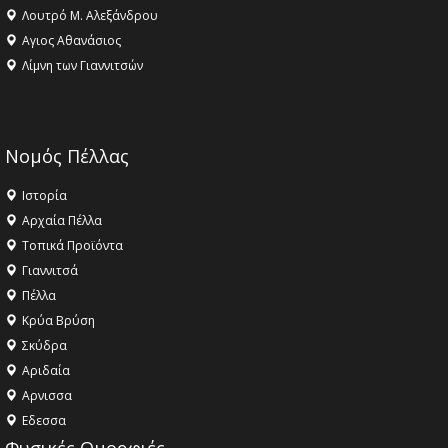
Λουτρό Μ. Αλεξάνδρου
Αγιος Αθανάσιος
Λίμνη των Γιαννιτσών
Νομός Πέλλας
Ιστορία
Αρχαία Πέλλα
Τοπικά Προϊόντα
Γιαννιτσά
Πέλλα
Κρύα Βρύση
Σκύδρα
Αριδαία
Aρνισσα
Eδεσσα