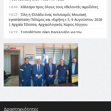
14:44 -
Κάλεσμα προς όλους τους εθελοντές αιμοδότες
14:23 -
Όλη η Ελλάδα ένας πολιτισμός Μουσική
εγκατάσταση Πόλεμος και «Ειρήνη;» 5, 6 Αυγούστου 2026
| Αρχαία Έδεσσα, Αρχαιολογικός Χώρος Λόγγου
14:19 -
Τοποθέτηση Λάκη Βασιλειάδη για την
Αναθεώρηση του Συντάγματος: «Σε τέτοιες κορυφαίες
θεσμικές διαδικασίες υπάρχει μόνο η ευθύνη απέναντι
στις επόμενες γενιές»
16:35 -
Το πρόγραμμα του ΠΑΟΚ στον δεύτερο γύρο του
Champions League!
16:27 -
Όλυμπος: Εντάχθηκε στον Κατάλογο Παγκόσμιας
Κληρονομιάς της UNESCO – Ομόφωνη η απόφαση Ο
Όλυμπος αναγνωρίστηκε ως φυσικό και πολιτιστικό
αγαθό εξέχουσας οικουμενικής αξίας για την
ανθρωπότητα
16:18 -
ΕΝΟΡΙΑΚΕΣ ΚΑΛΟΚΑΙΡΙΝΕΣ ΔΡΑΣΕΙΣ ΓΙΑ ΠΑΙΔΙΑ
ΣΤΗΝ ΕΔΕΣΣΑ
Δραστηριότητες