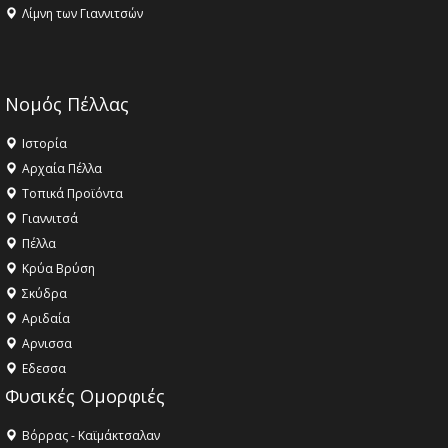
Λίμνη των Γιαννιτσών
Νομός Πέλλας
Ιστορία
Αρχαία Πέλλα
Τοπικά Προϊόντα
Γιαννιτσά
Πέλλα
Κρύα Βρύση
Σκύδρα
Αριδαία
Aρνισσα
Eδεσσα
Φυσικές Ομορφιές
Βόρρας - Καϊμάκτσαλαν