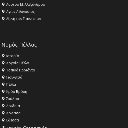
Λουτρό Μ. Αλεξάνδρου
Αγιος Αθανάσιος
Λίμνη των Γιαννιτσών
Νομός Πέλλας
Ιστορία
Αρχαία Πέλλα
Τοπικά Προϊόντα
Γιαννιτσά
Πέλλα
Κρύα Βρύση
Σκύδρα
Αριδαία
Aρνισσα
Eδεσσα