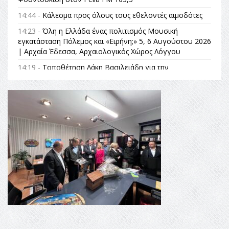
14:44 -
Κάλεσμα προς όλους τους εθελοντές αιμοδότες
14:23 -
Όλη η Ελλάδα ένας πολιτισμός Μουσική
εγκατάσταση Πόλεμος και «Ειρήνη;» 5, 6 Αυγούστου 2026
| Αρχαία Έδεσσα, Αρχαιολογικός Χώρος Λόγγου
14:19 -
Τοποθέτηση Λάκη Βασιλειάδη για την
Αναθεώρηση του Συντάγματος: «Σε τέτοιες κορυφαίες
θεσμικές διαδικασίες υπάρχει μόνο η ευθύνη απέναντι
στις επόμενες γενιές»
16:35 -
Το πρόγραμμα του ΠΑΟΚ στον δεύτερο γύρο του
Champions League!
16:27 -
Όλυμπος: Εντάχθηκε στον Κατάλογο Παγκόσμιας
Κληρονομιάς της UNESCO – Ομόφωνη η απόφαση Ο
Όλυμπος αναγνωρίστηκε ως φυσικό και πολιτιστικό
αγαθό εξέχουσας οικουμενικής αξίας για την
ανθρωπότητα
16:18 -
ΕΝΟΡΙΑΚΕΣ ΚΑΛΟΚΑΙΡΙΝΕΣ ΔΡΑΣΕΙΣ ΓΙΑ ΠΑΙΔΙΑ
ΣΤΗΝ ΕΔΕΣΣΑ