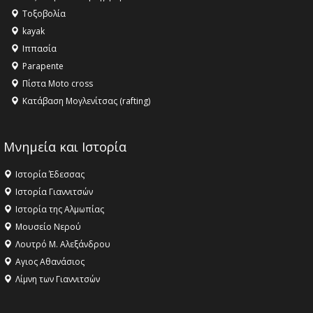
αγαθό εξέχουσας οικουμενικής αξίας για την
Τοξοβολία
ανθρωπότητα
kayak
16:18 -
ΕΝΟΡΙΑΚΕΣ ΚΑΛΟΚΑΙΡΙΝΕΣ ΔΡΑΣΕΙΣ ΓΙΑ ΠΑΙΔΙΑ
Ιππασία
ΣΤΗΝ ΕΔΕΣΣΑ
Parapente
Πίστα Moto cross
Κατάβαση Μογλενίτσας (rafting)
Μνημεία και Ιστορία
Ιστορία Έδεσσας
Ιστορία Γιαννιτσών
Ιστορία της Αλμωπίας
Μουσείο Νερού
Λουτρό Μ. Αλεξάνδρου
Αγιος Αθανάσιος
Λίμνη των Γιαννιτσών