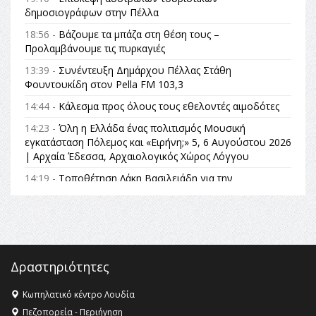
δημοσιογράφων στην Πέλλα
18:56 -
Βάζουμε τα μπάζα στη θέση τους –
Προλαμβάνουμε τις πυρκαγιές
13:39 -
Συνέντευξη Δημάρχου Πέλλας Στάθη
Φουντουκίδη στον Pella FM 103,3
14:44 -
Κάλεσμα προς όλους τους εθελοντές αιμοδότες
14:23 -
Όλη η Ελλάδα ένας πολιτισμός Μουσική
εγκατάσταση Πόλεμος και «Ειρήνη;» 5, 6 Αυγούστου 2026
| Αρχαία Έδεσσα, Αρχαιολογικός Χώρος Λόγγου
14:19 -
Τοποθέτηση Λάκη Βασιλειάδη για την
Αναθεώρηση του Συντάγματος: «Σε τέτοιες κορυφαίες
θεσμικές διαδικασίες υπάρχει μόνο η ευθύνη απέναντι
στις επόμενες γενιές»
16:35 -
Το πρόγραμμα του ΠΑΟΚ στον δεύτερο γύρο του
Champions League!
Δραστηριότητες
16:27 -
Όλυμπος: Εντάχθηκε στον Κατάλογο Παγκόσμιας
Κληρονομιάς της UNESCO – Ομόφωνη η απόφαση Ο
Κωπηλατικό κέντρο Λουδία
Όλυμπος αναγνωρίστηκε ως φυσικό και πολιτιστικό
Πεζοπορεία - Περιήγηση