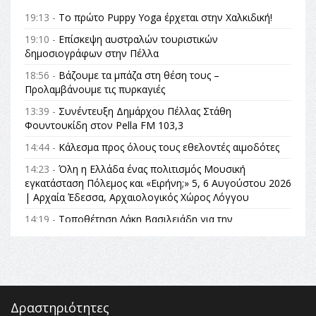
19:13 -
Το πρώτο Puppy Yoga έρχεται στην Χαλκιδική!
19:10 -
Επίσκεψη αυστραλών τουριστικών
δημοσιογράφων στην Πέλλα
18:56 -
Βάζουμε τα μπάζα στη θέση τους –
Προλαμβάνουμε τις πυρκαγιές
13:39 -
Συνέντευξη Δημάρχου Πέλλας Στάθη
Φουντουκίδη στον Pella FM 103,3
14:44 -
Κάλεσμα προς όλους τους εθελοντές αιμοδότες
14:23 -
Όλη η Ελλάδα ένας πολιτισμός Μουσική
εγκατάσταση Πόλεμος και «Ειρήνη;» 5, 6 Αυγούστου 2026
| Αρχαία Έδεσσα, Αρχαιολογικός Χώρος Λόγγου
14:19 -
Τοποθέτηση Λάκη Βασιλειάδη για την
Αναθεώρηση του Συντάγματος: «Σε τέτοιες κορυφαίες
θεσμικές διαδικασίες υπάρχει μόνο η ευθύνη απέναντι
στις επόμενες γενιές»
16:35 -
Το πρόγραμμα του ΠΑΟΚ στον δεύτερο γύρο του
Champions League!
Δραστηριότητες