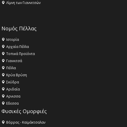
Λίμνη των Γιαννιτσών
Νομός Πέλλας
Ιστορία
Αρχαία Πέλλα
Τοπικά Προϊόντα
Γιαννιτσά
Πέλλα
Κρύα Βρύση
Σκύδρα
Αριδαία
Aρνισσα
Eδεσσα
Φυσικές Ομορφιές
Βόρρας - Καϊμάκτσαλαν