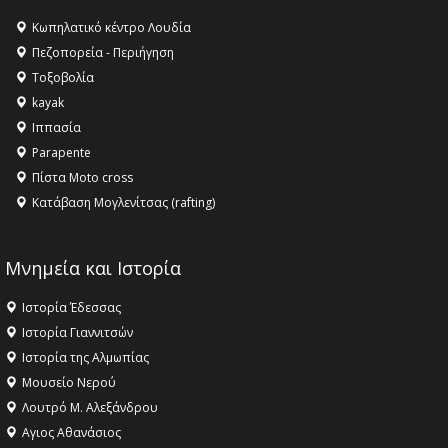
16:27 -
Όλυμπος: Εντάχθηκε στον Κατάλογο Παγκόσμιας
Κληρονομιάς της UNESCO – Ομόφωνη η απόφαση Ο
Κωπηλατικό κέντρο Λουδία
Όλυμπος αναγνωρίστηκε ως φυσικό και πολιτιστικό
Πεζοπορεία - Περιήγηση
αγαθό εξέχουσας οικουμενικής αξίας για την
Τοξοβολία
ανθρωπότητα
kayak
16:18 -
ΕΝΟΡΙΑΚΕΣ ΚΑΛΟΚΑΙΡΙΝΕΣ ΔΡΑΣΕΙΣ ΓΙΑ ΠΑΙΔΙΑ
Ιππασία
ΣΤΗΝ ΕΔΕΣΣΑ
Parapente
Πίστα Moto cross
Κατάβαση Μογλενίτσας (rafting)
Μνημεία και Ιστορία
Ιστορία Έδεσσας
Ιστορία Γιαννιτσών
Ιστορία της Αλμωπίας
Μουσείο Νερού
Λουτρό Μ. Αλεξάνδρου
Αγιος Αθανάσιος