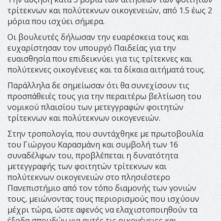
τρίτεκνων και πολύτεκνων οικογενειών, από 1.5 έως 2
μόρια που ισχύει σήμερα.
Οι βουλευτές δήλωσαν την ευαρέσκεια τους και
ευχαρίστησαν τον υπουργό Παιδείας για την
ευαισθησία που επιδεικνύει για τις τρίτεκνες και
πολύτεκνες οικογένειες και τα δίκαια αιτήματά τους.
Παράλληλα δε σημείωσαν ότι θα συνεχίσουν τις
προσπάθειές τους για την περαιτέρω βελτίωση του
νομικού πλαισίου των μετεγγραφών φοιτητών
τρίτεκνων και πολύτεκνων οικογενειών.
Στην τροπολογία, που συντάχθηκε με πρωτοβουλία
του Γιώργου Καρασμάνη και συμβολή των 16
συναδέλφων του, προβλέπεται η δυνατότητα
μετεγγραφής των φοιτητών τρίτεκνων και
πολύτεκνων οικογενειών στο πλησιέστερο
Πανεπιστήμιο από τον τόπο διαμονής των γονιών
τους, μειώνοντας τους περιορισμούς που ισχύουν
μέχρι τώρα, ώστε αφενός να ελαχιστοποιηθούν τα
έξοδα σπουδών για αυτές τις οικογένειες και