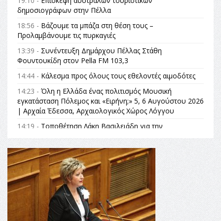
19:10 -
Επίσκεψη αυστραλών τουριστικών
δημοσιογράφων στην Πέλλα
18:56 -
Βάζουμε τα μπάζα στη θέση τους –
Προλαμβάνουμε τις πυρκαγιές
13:39 -
Συνέντευξη Δημάρχου Πέλλας Στάθη
Φουντουκίδη στον Pella FM 103,3
14:44 -
Κάλεσμα προς όλους τους εθελοντές αιμοδότες
14:23 -
Όλη η Ελλάδα ένας πολιτισμός Μουσική
εγκατάσταση Πόλεμος και «Ειρήνη;» 5, 6 Αυγούστου 2026
| Αρχαία Έδεσσα, Αρχαιολογικός Χώρος Λόγγου
14:19 -
Τοποθέτηση Λάκη Βασιλειάδη για την
Αναθεώρηση του Συντάγματος: «Σε τέτοιες κορυφαίες
θεσμικές διαδικασίες υπάρχει μόνο η ευθύνη απέναντι
στις επόμενες γενιές»
16:35 -
Το πρόγραμμα του ΠΑΟΚ στον δεύτερο γύρο του
Champions League!
16:27 -
Όλυμπος: Εντάχθηκε στον Κατάλογο Παγκόσμιας
Κληρονομιάς της UNESCO – Ομόφωνη η απόφαση Ο
Όλυμπος αναγνωρίστηκε ως φυσικό και πολιτιστικό