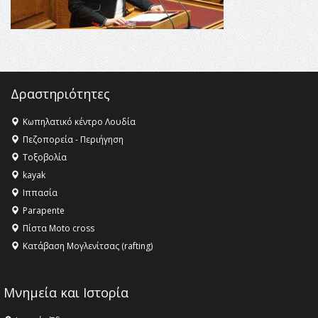
αγαθό εξέχουσας οικουμενικής αξίας για την
ανθρωπότητα
16:18 -
ΕΝΟΡΙΑΚΕΣ ΚΑΛΟΚΑΙΡΙΝΕΣ ΔΡΑΣΕΙΣ ΓΙΑ ΠΑΙΔΙΑ
ΣΤΗΝ ΕΔΕΣΣΑ
Δραστηριότητες
Κωπηλατικό κέντρο Λουδία
Πεζοπορεία - Περιήγηση
Τοξοβολία
kayak
Ιππασία
Parapente
Πίστα Moto cross
Κατάβαση Μογλενίτσας (rafting)
Μνημεία και Ιστορία