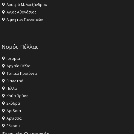
Λουτρό Μ. Αλεξάνδρου
Αγιος Αθανάσιος
Λίμνη των Γιαννιτσών
Νομός Πέλλας
Ιστορία
Αρχαία Πέλλα
Τοπικά Προϊόντα
Γιαννιτσά
Πέλλα
Κρύα Βρύση
Σκύδρα
Αριδαία
Aρνισσα
Eδεσσα