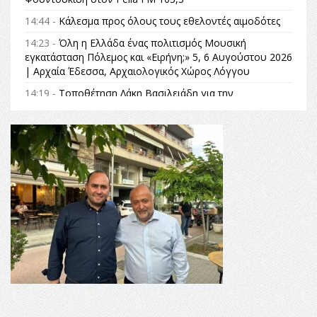
14:44 -
Κάλεσμα προς όλους τους εθελοντές αιμοδότες
14:23 -
Όλη η Ελλάδα ένας πολιτισμός Μουσική
εγκατάσταση Πόλεμος και «Ειρήνη;» 5, 6 Αυγούστου 2026
| Αρχαία Έδεσσα, Αρχαιολογικός Χώρος Λόγγου
14:19 -
Τοποθέτηση Λάκη Βασιλειάδη για την
Αναθεώρηση του Συντάγματος: «Σε τέτοιες κορυφαίες
θεσμικές διαδικασίες υπάρχει μόνο η ευθύνη απέναντι
στις επόμενες γενιές»
16:35 -
Το πρόγραμμα του ΠΑΟΚ στον δεύτερο γύρο του
Champions League!
16:27 -
Όλυμπος: Εντάχθηκε στον Κατάλογο Παγκόσμιας
Κληρονομιάς της UNESCO – Ομόφωνη η απόφαση Ο
Όλυμπος αναγνωρίστηκε ως φυσικό και πολιτιστικό
αγαθό εξέχουσας οικουμενικής αξίας για την
ανθρωπότητα
16:18 -
ΕΝΟΡΙΑΚΕΣ ΚΑΛΟΚΑΙΡΙΝΕΣ ΔΡΑΣΕΙΣ ΓΙΑ ΠΑΙΔΙΑ
ΣΤΗΝ ΕΔΕΣΣΑ