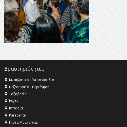
Champions League!
16:27 -
Όλυμπος: Εντάχθηκε στον Κατάλογο Παγκόσμιας
Κληρονομιάς της UNESCO – Ομόφωνη η απόφαση Ο
Όλυμπος αναγνωρίστηκε ως φυσικό και πολιτιστικό
αγαθό εξέχουσας οικουμενικής αξίας για την
ανθρωπότητα
16:18 -
ΕΝΟΡΙΑΚΕΣ ΚΑΛΟΚΑΙΡΙΝΕΣ ΔΡΑΣΕΙΣ ΓΙΑ ΠΑΙΔΙΑ
ΣΤΗΝ ΕΔΕΣΣΑ
Δραστηριότητες
Κωπηλατικό κέντρο Λουδία
Πεζοπορεία - Περιήγηση
Τοξοβολία
kayak
Ιππασία
Parapente
Πίστα Moto cross