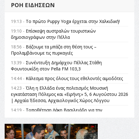
ΡΟΉ ΕΙΔΉΣΕΩΝ
19:13 -
Το πρώτο Puppy Yoga έρχεται στην Χαλκιδική!
19:10 -
Επίσκεψη αυστραλών τουριστικών
δημοσιογράφων στην Πέλλα
18:56 -
Βάζουμε τα μπάζα στη θέση τους –
Προλαμβάνουμε τις πυρκαγιές
13:39 -
Συνέντευξη Δημάρχου Πέλλας Στάθη
Φουντουκίδη στον Pella FM 103,3
14:44 -
Κάλεσμα προς όλους τους εθελοντές αιμοδότες
14:23 -
Όλη η Ελλάδα ένας πολιτισμός Μουσική
εγκατάσταση Πόλεμος και «Ειρήνη;» 5, 6 Αυγούστου 2026
| Αρχαία Έδεσσα, Αρχαιολογικός Χώρος Λόγγου
14:19 -
Τοποθέτηση Λάκη Βασιλειάδη για την
Αναθεώρηση του Συντάγματος: «Σε τέτοιες κορυφαίες
θεσμικές διαδικασίες υπάρχει μόνο η ευθύνη απέναντι
στις επόμενες γενιές»
16:35 -
Το πρόγραμμα του ΠΑΟΚ στον δεύτερο γύρο του