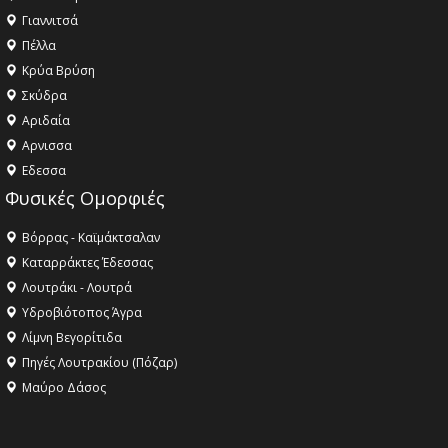
Γιαννιτσά
Πέλλα
Κρύα Βρύση
Σκύδρα
Αριδαία
Aρνισσα
Eδεσσα
Φυσικές Ομορφιές
Βόρρας - Καϊμάκτσαλαν
Καταρράκτες Έδεσσας
Λουτράκι - Λουτρά
Υδροβιότοπος Άγρα
Λίμνη Βεγορίτιδα
Πηγές Λουτρακίου (Πόζαρ)
Μαύρο Δάσος