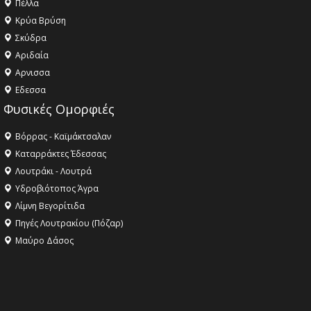
Πέλλα
Κρύα Βρύση
Σκύδρα
Αριδαία
Aρνισσα
Eδεσσα
Φυσικές Ομορφιές
Βόρρας - Καϊμάκτσαλαν
Καταρράκτες Έδεσσας
Λουτράκι - Λουτρά
Υδροβιότοπος Άγρα
Λίμνη Βεγορίτιδα
Πηγές Λουτρακίου (Πόζαρ)
Μαύρο Δάσος