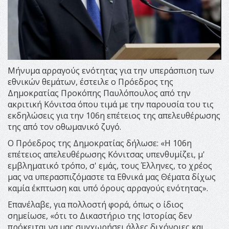
Μήνυμα αρραγούς ενότητας για την υπεράσπιση των
εθνικών θεμάτων, έστειλε ο Πρόεδρος της
Δημοκρατίας Προκόπης Παυλόπουλος από την
ακριτική Κόνιτσα όπου τιμά με την παρουσία του τις
εκδηλώσεις για την 106η επέτειος της απελευθέρωσης
της από τον οθωμανικό ζυγό.
Ο Πρόεδρος της Δημοκρατίας δήλωσε: «Η 106η
επέτειος απελευθέρωσης Κόνιτσας υπενθυμίζει, μ'
εμβληματικό τρόπο, σ' εμάς, τους Έλληνες, το χρέος
μας να υπερασπιζόμαστε τα Εθνικά μας Θέματα δίχως
καμία έκπτωση και υπό όρους αρραγούς ενότητας».
Επανέλαβε, για πολλοστή φορά, όπως ο ίδιος
σημείωσε, «ότι το Δικαστήριο της Ιστορίας δεν
πρόκειται να μας συγχωρήσει άλλες διχόνοιες και