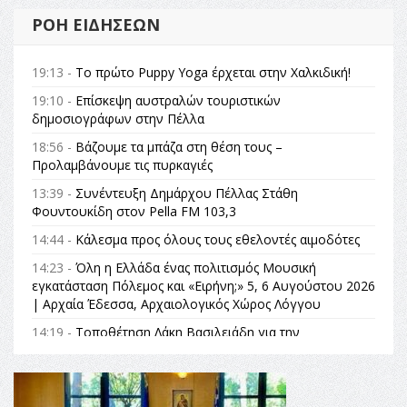
ΡΟΉ ΕΙΔΉΣΕΩΝ
19:13 -
Το πρώτο Puppy Yoga έρχεται στην Χαλκιδική!
19:10 -
Επίσκεψη αυστραλών τουριστικών
δημοσιογράφων στην Πέλλα
18:56 -
Βάζουμε τα μπάζα στη θέση τους –
Προλαμβάνουμε τις πυρκαγιές
13:39 -
Συνέντευξη Δημάρχου Πέλλας Στάθη
Φουντουκίδη στον Pella FM 103,3
14:44 -
Κάλεσμα προς όλους τους εθελοντές αιμοδότες
14:23 -
Όλη η Ελλάδα ένας πολιτισμός Μουσική
εγκατάσταση Πόλεμος και «Ειρήνη;» 5, 6 Αυγούστου 2026
| Αρχαία Έδεσσα, Αρχαιολογικός Χώρος Λόγγου
14:19 -
Τοποθέτηση Λάκη Βασιλειάδη για την
Αναθεώρηση του Συντάγματος: «Σε τέτοιες κορυφαίες
θεσμικές διαδικασίες υπάρχει μόνο η ευθύνη απέναντι
στις επόμενες γενιές»