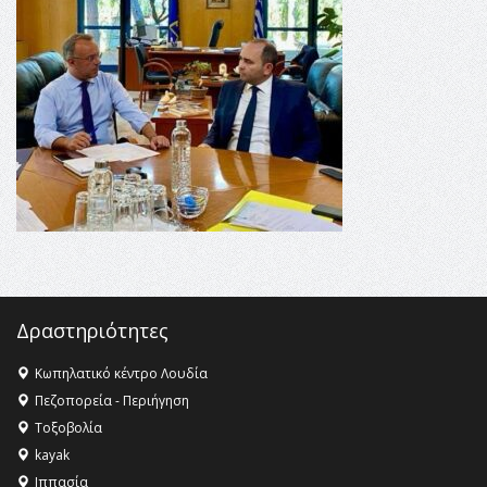
16:35 -
Το πρόγραμμα του ΠΑΟΚ στον δεύτερο γύρο του
Champions League!
16:27 -
Όλυμπος: Εντάχθηκε στον Κατάλογο Παγκόσμιας
Κληρονομιάς της UNESCO – Ομόφωνη η απόφαση Ο
Όλυμπος αναγνωρίστηκε ως φυσικό και πολιτιστικό
αγαθό εξέχουσας οικουμενικής αξίας για την
ανθρωπότητα
16:18 -
ΕΝΟΡΙΑΚΕΣ ΚΑΛΟΚΑΙΡΙΝΕΣ ΔΡΑΣΕΙΣ ΓΙΑ ΠΑΙΔΙΑ
ΣΤΗΝ ΕΔΕΣΣΑ
Δραστηριότητες
Κωπηλατικό κέντρο Λουδία
Πεζοπορεία - Περιήγηση
Τοξοβολία
kayak
Ιππασία