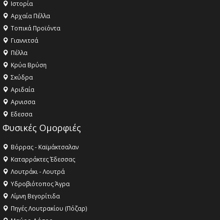
Ιστορία
Αρχαία Πέλλα
Τοπικά Προϊόντα
Γιαννιτσά
Πέλλα
Κρύα Βρύση
Σκύδρα
Αριδαία
Aρνισσα
Eδεσσα
Φυσικές Ομορφιές
Βόρρας - Καϊμάκτσαλαν
Καταρράκτες Έδεσσας
Λουτράκι - Λουτρά
Υδροβιότοπος Άγρα
Λίμνη Βεγορίτιδα
Πηγές Λουτρακίου (Πόζαρ)