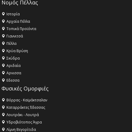
Νομός Πέλλας
Ιστορία
Αρχαία Πέλλα
Τοπικά Προϊόντα
Γιαννιτσά
Πέλλα
Κρύα Βρύση
Σκύδρα
Αριδαία
Aρνισσα
Eδεσσα
Φυσικές Ομορφιές
Βόρρας - Καϊμάκτσαλαν
Καταρράκτες Έδεσσας
Λουτράκι - Λουτρά
Υδροβιότοπος Άγρα
Λίμνη Βεγορίτιδα