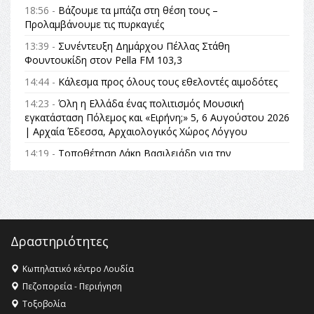
18:56 -
Βάζουμε τα μπάζα στη θέση τους –
Προλαμβάνουμε τις πυρκαγιές
13:39 -
Συνέντευξη Δημάρχου Πέλλας Στάθη
Φουντουκίδη στον Pella FM 103,3
14:44 -
Κάλεσμα προς όλους τους εθελοντές αιμοδότες
14:23 -
Όλη η Ελλάδα ένας πολιτισμός Μουσική
εγκατάσταση Πόλεμος και «Ειρήνη;» 5, 6 Αυγούστου 2026
| Αρχαία Έδεσσα, Αρχαιολογικός Χώρος Λόγγου
14:19 -
Τοποθέτηση Λάκη Βασιλειάδη για την
Αναθεώρηση του Συντάγματος: «Σε τέτοιες κορυφαίες
θεσμικές διαδικασίες υπάρχει μόνο η ευθύνη απέναντι
στις επόμενες γενιές»
16:35 -
Το πρόγραμμα του ΠΑΟΚ στον δεύτερο γύρο του
Champions League!
Δραστηριότητες
16:27 -
Όλυμπος: Εντάχθηκε στον Κατάλογο Παγκόσμιας
Κληρονομιάς της UNESCO – Ομόφωνη η απόφαση Ο
Κωπηλατικό κέντρο Λουδία
Όλυμπος αναγνωρίστηκε ως φυσικό και πολιτιστικό
Πεζοπορεία - Περιήγηση
αγαθό εξέχουσας οικουμενικής αξίας για την
Τοξοβολία
ανθρωπότητα