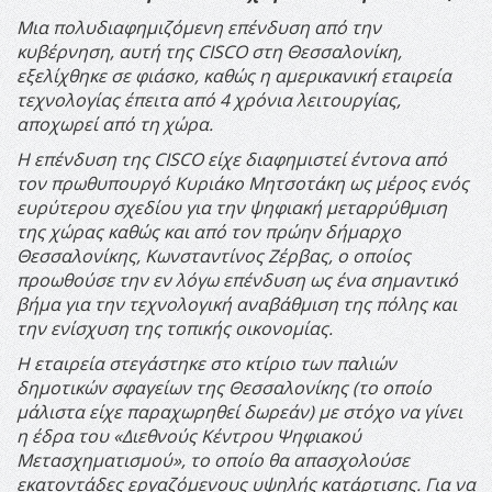
Μια πολυδιαφημιζόμενη επένδυση από την
κυβέρνηση, αυτή της CISCO στη
Θεσσαλονίκη
,
εξελίχθηκε σε φιάσκο, καθώς η αμερικανική εταιρεία
τεχνολογίας έπειτα από 4 χρόνια λειτουργίας,
αποχωρεί από τη χώρα
.
Η επένδυση της CISCO είχε διαφημιστεί έντονα από
τον πρωθυπουργό Κυριάκο Μητσοτάκη ως μέρος ενός
ευρύτερου σχεδίου για την ψηφιακή μεταρρύθμιση
της χώρας καθώς και από τον πρώην δ
ήμαρχο
Θεσσαλονίκης, Κωνσταντίνος Ζέρβας, ο οποίος
προωθούσε την εν λόγω επένδυση ως ένα σημαντικό
βήμα για την τεχνολογική αναβάθμιση της πόλης και
την ενίσχυση της τοπικής οικονομίας.
Η εταιρεία στεγάστηκε στο κτίριο των παλιών
δημοτικών σφαγείων της Θεσσαλονίκης (το οποίο
μάλιστα είχε παραχωρηθεί δωρεάν) με στόχο να γίνει
η έδρα του «Διεθνούς Κέντρου Ψηφιακού
Μετασχηματισμού», το οποίο θα απασχολούσε
εκατοντάδες εργαζόμενους υψηλής κατάρτισης. Για να