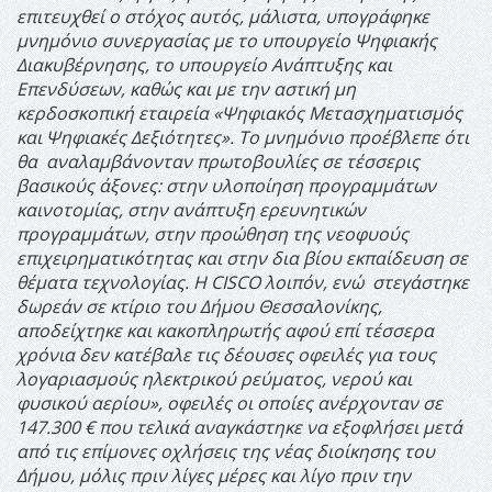
επιτευχθεί ο στόχος αυτός, μάλιστα, υπογράφηκε
μνημόνιο συνεργασίας με το υπουργείο Ψηφιακής
Διακυβέρνησης, το υπουργείο Ανάπτυξης και
Επενδύσεων, καθώς και με την αστική μη
κερδοσκοπική εταιρεία «Ψηφιακός Μετασχηματισμός
και Ψηφιακές Δεξιότητες». Το μνημόνιο προέβλεπε ότι
θα αναλαμβάνονταν πρωτοβουλίες σε τέσσερις
βασικούς άξονες: στην υλοποίηση προγραμμάτων
καινοτομίας, στην ανάπτυξη ερευνητικών
προγραμμάτων, στην προώθηση της νεοφυούς
επιχειρηματικότητας και στην δια βίου εκπαίδευση σε
θέματα τεχνολογίας.
Η CISCO λοιπόν, ενώ στεγάστηκε
δωρεάν σε κτίριο του Δήμου Θεσσαλονίκης,
αποδείχτηκε και κακοπληρωτής αφού επί τέσσερα
χρόνια δεν κατέβαλε τις δέουσες οφειλές για τους
λογαριασμούς ηλεκτρικού ρεύματος, νερού και
φυσικού αερίου», οφειλές οι οποίες ανέρχονταν σε
147.300 € που τελικά αναγκάστηκε να εξοφλήσει μετά
από τις επίμονες οχλήσεις της νέας διοίκησης του
Δήμου, μόλις πριν λίγες μέρες και λίγο πριν την