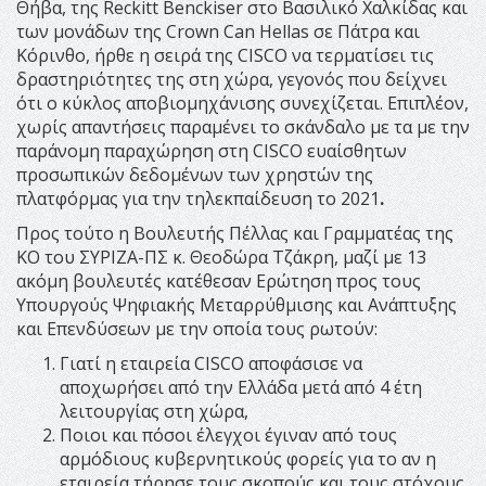
Θήβα, της Reckitt Benckiser στο Βασιλικό Χαλκίδας και
των μονάδων της Crown Can Hellas σε Πάτρα και
Κόρινθο, ήρθε η σειρά της CISCO να τερματίσει τις
δραστηριότητες της στη χώρα, γεγονός που δείχνει
ότι ο κύκλος αποβιομηχάνισης συνεχίζεται. Επιπλέον,
χωρίς απαντήσεις παραμένει το σκάνδαλο με τα με την
παράνομη παραχώρηση στη CISCO ευαίσθητων
προσωπικών δεδομένων των χρηστών της
πλατφόρμας για την τηλεκπαίδευση το 2021
.
Προς τούτο η Βουλευτής Πέλλας και Γραμματέας της
ΚΟ του ΣΥΡΙΖΑ-ΠΣ κ. Θεοδώρα Τζάκρη, μαζί με 13
ακόμη βουλευτές κατέθεσαν Ερώτηση προς τους
Υπουργούς Ψηφιακής Μεταρρύθμισης και Ανάπτυξης
και Επενδύσεων με την οποία τους ρωτούν:
Γιατί η εταιρεία CISCO αποφάσισε να
αποχωρήσει από την Ελλάδα μετά από 4 έτη
λειτουργίας στη χώρα,
Ποιοι και πόσοι έλεγχοι έγιναν από τους
αρμόδιους κυβερνητικούς φορείς για το αν η
εταιρεία τήρησε τους σκοπούς και τους στόχους