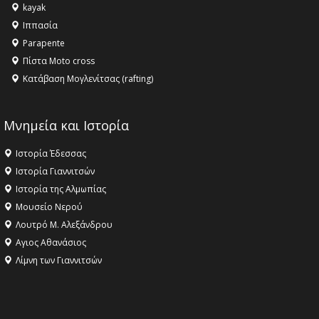
kayak
16:18 -
ΕΝΟΡΙΑΚΕΣ ΚΑΛΟΚΑΙΡΙΝΕΣ ΔΡΑΣΕΙΣ ΓΙΑ ΠΑΙΔΙΑ
Ιππασία
ΣΤΗΝ ΕΔΕΣΣΑ
Parapente
Πίστα Moto cross
Κατάβαση Μογλενίτσας (rafting)
Μνημεία και Ιστορία
Ιστορία Έδεσσας
Ιστορία Γιαννιτσών
Ιστορία της Αλμωπίας
Μουσείο Νερού
Λουτρό Μ. Αλεξάνδρου
Αγιος Αθανάσιος
Λίμνη των Γιαννιτσών