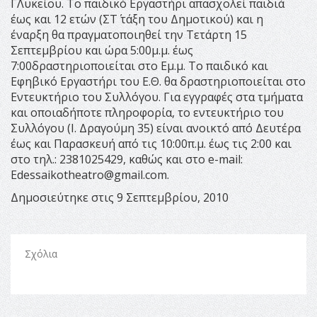
Γ΄Λυκείου. Το παιδικό Εργαστήρι απασχολεί παιδιά
έως και 12 ετών (ΣΤ΄ τάξη του Δημοτικού) και η
έναρξη θα πραγματοποιηθεί την Τετάρτη 15
Σεπτεμβρίου και ώρα 5:00μ.μ. έως
7:00δραστηριοποιείται στο Εμ.μ. Το παιδικό και
Εφηβικό Εργαστήρι του Ε.Θ. θα δραστηριοποιείται στο
Εντευκτήριο του Συλλόγου. Για εγγραφές στα τμήματα
και οποιαδήποτε πληροφορία, το εντευκτήριο του
Συλλόγου (Ι. Δραγούμη 35) είναι ανοικτό από Δευτέρα
έως και Παρασκευή από τις 10:00π.μ. έως τις 2:00 και
στο τηλ.: 2381025429, καθώς και στο e-mail:
Edessaikotheatro@gmail.com
.
Δημοσιεύτηκε στις 9 Σεπτεμβρίου, 2010
Σχόλια