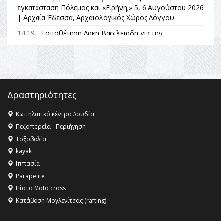
εγκατάσταση Πόλεμος και «Ειρήνη;» 5, 6 Αυγούστου 2026
| Αρχαία Έδεσσα, Αρχαιολογικός Χώρος Λόγγου
14:19 -
Τοποθέτηση Λάκη Βασιλειάδη για την
Αναθεώρηση του Συντάγματος: «Σε τέτοιες κορυφαίες
θεσμικές διαδικασίες υπάρχει μόνο η ευθύνη απέναντι
στις επόμενες γενιές»
16:35 -
Το πρόγραμμα του ΠΑΟΚ στον δεύτερο γύρο του
Champions League!
Δραστηριότητες
16:27 -
Όλυμπος: Εντάχθηκε στον Κατάλογο Παγκόσμιας
Κληρονομιάς της UNESCO – Ομόφωνη η απόφαση Ο
Κωπηλατικό κέντρο Λουδία
Όλυμπος αναγνωρίστηκε ως φυσικό και πολιτιστικό
Πεζοπορεία - Περιήγηση
αγαθό εξέχουσας οικουμενικής αξίας για την
Τοξοβολία
ανθρωπότητα
kayak
16:18 -
ΕΝΟΡΙΑΚΕΣ ΚΑΛΟΚΑΙΡΙΝΕΣ ΔΡΑΣΕΙΣ ΓΙΑ ΠΑΙΔΙΑ
Ιππασία
ΣΤΗΝ ΕΔΕΣΣΑ
Parapente
Πίστα Moto cross
Κατάβαση Μογλενίτσας (rafting)