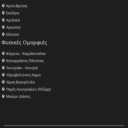
Κρύα Βρύση
Σκύδρα
Αριδαία
Aρνισσα
Eδεσσα
Φυσικές Ομορφιές
Βόρρας - Καϊμάκτσαλαν
Καταρράκτες Έδεσσας
Λουτράκι - Λουτρά
Υδροβιότοπος Άγρα
Λίμνη Βεγορίτιδα
Πηγές Λουτρακίου (Πόζαρ)
Μαύρο Δάσος