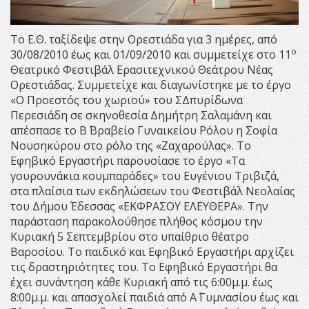
Το Ε.Θ. ταξίδεψε στην Ορεστιάδα για 3 ημέρες, από
ο
30/08/2010 έως και 01/09/2010 και συμμετείχε στο 11
Θεατρικό Φεστιβάλ Ερασιτεχνικού Θεάτρου Νέας
Ορεστιάδας. Συμμετείχε και διαγωνίστηκε με το έργο
«Ο Προεστός του χωριού» του ΣΔπυρίδωνα
Περεσιάδη σε σκηνοθεσία Δημήτρη Σαλαμάνη και
απέσπασε το Β΄ Βραβείο Γυναικείου Ρόλου η Σοφία
Νουσηκύρου στο ρόλο της «Ζαχαρούλας». Το
Εφηβικό Εργαστήρι παρουσίασε το έργο «Τα
γουρουνάκια κουμπαράδες» του Ευγένιου Τριβιζά,
στα πλαίσια των εκδηλώσεων του Φεστιβάλ Νεολαίας
του Δήμου Έδεσσας «ΕΚΦΡΑΣΟΥ ΕΛΕΥΘΕΡΑ». Την
παράσταση παρακολούθησε πλήθος κόσμου την
Κυριακή 5 Σεπτεμβρίου στο υπαίθριο θέατρο
Βαροσίου. Το παιδικό και Εφηβικό Εργαστήρι αρχίζει
τις δραστηριότητες του. Το Εφηβικό Εργαστήρι θα
έχει συνάντηση κάθε Κυριακή από τις 6:00μ.μ. έως
8:00μ.μ. και απασχολεί παιδιά από Α΄ Γυμνασίου έως και