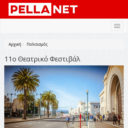
Toggl
navig
Αρχική
Πολιτισμός
11ο Θεατρικό Φεστιβάλ