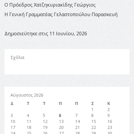
Ο Πρόεδρος Χατζηκυριακίδης Γεώργιος
Η Γενική Γραμματέας Γελαστοπούλου Παρασκευή
Δημοσιεύτηκε στις 11 Ιουνίου, 2026
Σχόλια
Αύγουστος 2026
Δ
Τ
Τ
Π
Π
Σ
Κ
1
2
3
4
5
6
7
8
9
10
11
12
13
14
15
16
17
18
19
20
21
22
23
24
25
26
27
28
29
30