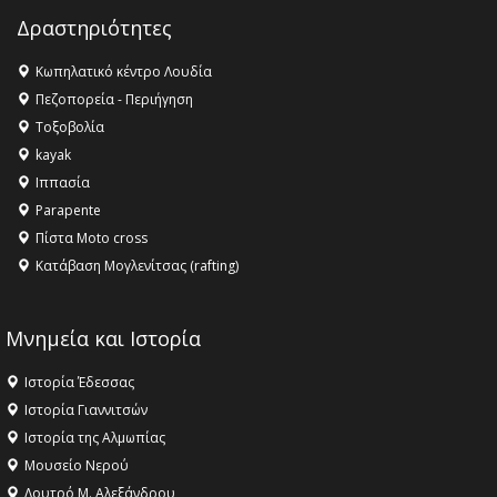
Champions League!
Δραστηριότητες
16:27 -
Όλυμπος: Εντάχθηκε στον Κατάλογο Παγκόσμιας
Κληρονομιάς της UNESCO – Ομόφωνη η απόφαση Ο
Κωπηλατικό κέντρο Λουδία
Όλυμπος αναγνωρίστηκε ως φυσικό και πολιτιστικό
Πεζοπορεία - Περιήγηση
αγαθό εξέχουσας οικουμενικής αξίας για την
Τοξοβολία
ανθρωπότητα
kayak
16:18 -
ΕΝΟΡΙΑΚΕΣ ΚΑΛΟΚΑΙΡΙΝΕΣ ΔΡΑΣΕΙΣ ΓΙΑ ΠΑΙΔΙΑ
Ιππασία
ΣΤΗΝ ΕΔΕΣΣΑ
Parapente
Πίστα Moto cross
Κατάβαση Μογλενίτσας (rafting)
Μνημεία και Ιστορία
Ιστορία Έδεσσας
Ιστορία Γιαννιτσών
Ιστορία της Αλμωπίας
Μουσείο Νερού
Λουτρό Μ. Αλεξάνδρου