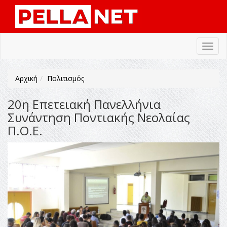
Toggl
navig
Αρχική
Πολιτισμός
20η Επετειακή Πανελλήνια
Συνάντηση Ποντιακής Νεολαίας
Π.Ο.Ε.