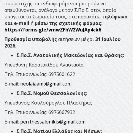
συμμετοχής, οι ενδιαφερόμενοι μπορούν να
απευθύνονται, ανάλογα με τον Σ.Πο.Σ. στον οποίο
υπάγεται το Σωματείο τους, στα παρακάτω
τηλέφωνα
και e-mail
ή
μέσω της σχετικής φόρμας:
https://forms.gle/vmwZFhW2WuJAp4ck6
Προθεσμία υποβολής
αιτήσεων μέχρι
31 Ιουλίου
2026.
Σ.Πο.Σ. Ανατολικής Μακεδονίας και Θράκης:
Υπεύθυνη: Καρατακίδου Αναστασία
Τηλ. Επικοινωνίας: 6975601622
E-mail:
neolaiaamt@gmail.com
Σ.Πο.Σ. Νομού Θεσσαλονίκης:
Υπεύθυνος: Κουλούμογλου Πλαστήρας
Τηλ. Επικοινωνίας: 6976667932
E-mail:
pen.thessalonikis@gmail.com
Σ.Πο.Σ. Νοτίου Ελλάδος και Νήσων: