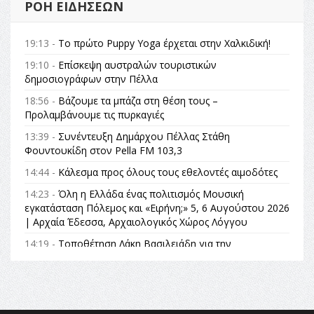
ΡΟΉ ΕΙΔΉΣΕΩΝ
19:13 -
Το πρώτο Puppy Yoga έρχεται στην Χαλκιδική!
19:10 -
Επίσκεψη αυστραλών τουριστικών
δημοσιογράφων στην Πέλλα
18:56 -
Βάζουμε τα μπάζα στη θέση τους –
Προλαμβάνουμε τις πυρκαγιές
13:39 -
Συνέντευξη Δημάρχου Πέλλας Στάθη
Φουντουκίδη στον Pella FM 103,3
14:44 -
Κάλεσμα προς όλους τους εθελοντές αιμοδότες
14:23 -
Όλη η Ελλάδα ένας πολιτισμός Μουσική
εγκατάσταση Πόλεμος και «Ειρήνη;» 5, 6 Αυγούστου 2026
| Αρχαία Έδεσσα, Αρχαιολογικός Χώρος Λόγγου
14:19 -
Τοποθέτηση Λάκη Βασιλειάδη για την
Αναθεώρηση του Συντάγματος: «Σε τέτοιες κορυφαίες
θεσμικές διαδικασίες υπάρχει μόνο η ευθύνη απέναντι
στις επόμενες γενιές»
16:35 -
Το πρόγραμμα του ΠΑΟΚ στον δεύτερο γύρο του