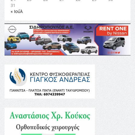
31
« Ιούλ