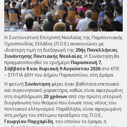
Η Συντονιστική Επιτροπή Νεολαίας της Παμποντιακής
Ομοσπονδίας Ελλάδος (Π.Ο.Ε.) ανακοινώνει με
ιδιαίτερη τιμή τη διεξαγωγή της
20ής Πανελλήνιας
Συνάντησης Ποντιακής Νεολαίας
. Η Συνάντηση θα
πραγματοποιηθεί το τριήμερο
Παρασκευή 7,
Σάββατο 8 και Κυριακή 9 Αυγούστου 2026
στο ΚΠΕ
– ΣΠΙΤΙΑ ΔΕΗ του Δήμου Παρανεστίου, στη Δράμα.
Η φετινή
Συνάντηση
φέρει έναν βαθύτατα επετειακό
και συγκινησιακό χαρακτήρα, καθώς είναι αφιερωμένη
στη συμπλήρωση
20 χρόνων
από την πρώτη ιστορική
διοργάνωση του θεσμού που ένωσε τους νέους του
ποντιακού ελληνισμού. Παράλληλα, είναι αφιερωμένη
στη μνήμη του επίτιμου προέδρου της Π.Ο.Ε.,
Γεωργίου Παρχαρίδη
, του οποίου το όραμα, η