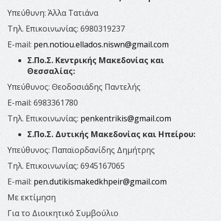
Υπεύθυνη: Άλλα Τατιάνα
Τηλ. Επικοινωνίας: 6980319237
E-mail:
pen.notiou.ellados.niswn@gmail.com
Σ.Πο.Σ. Κεντρικής Μακεδονίας και
Θεσσαλίας:
Υπεύθυνος: Θεοδοσιάδης Παντελής
E-mail: 6983361780
Τηλ. Επικοινωνίας:
penkentrikis@gmail.com
Σ.Πο.Σ. Δυτικής Μακεδονίας και Ηπείρου:
Υπεύθυνος: Παπαϊορδανίδης Δημήτρης
Τηλ. Επικοινωνίας: 6945167065
E-mail:
pen.dutikismakedkhpeir@gmail.com
Με εκτίμηση
Για το Διοικητικό Συμβούλιο