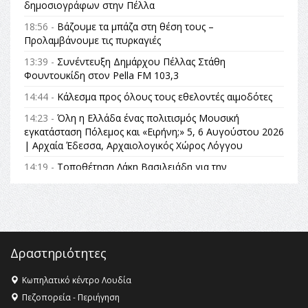
δημοσιογράφων στην Πέλλα
18:56 -
Βάζουμε τα μπάζα στη θέση τους –
Προλαμβάνουμε τις πυρκαγιές
13:39 -
Συνέντευξη Δημάρχου Πέλλας Στάθη
Φουντουκίδη στον Pella FM 103,3
14:44 -
Κάλεσμα προς όλους τους εθελοντές αιμοδότες
14:23 -
Όλη η Ελλάδα ένας πολιτισμός Μουσική
εγκατάσταση Πόλεμος και «Ειρήνη;» 5, 6 Αυγούστου 2026
| Αρχαία Έδεσσα, Αρχαιολογικός Χώρος Λόγγου
14:19 -
Τοποθέτηση Λάκη Βασιλειάδη για την
Αναθεώρηση του Συντάγματος: «Σε τέτοιες κορυφαίες
θεσμικές διαδικασίες υπάρχει μόνο η ευθύνη απέναντι
στις επόμενες γενιές»
16:35 -
Το πρόγραμμα του ΠΑΟΚ στον δεύτερο γύρο του
Champions League!
Δραστηριότητες
16:27 -
Όλυμπος: Εντάχθηκε στον Κατάλογο Παγκόσμιας
Κληρονομιάς της UNESCO – Ομόφωνη η απόφαση Ο
Κωπηλατικό κέντρο Λουδία
Όλυμπος αναγνωρίστηκε ως φυσικό και πολιτιστικό
Πεζοπορεία - Περιήγηση
αγαθό εξέχουσας οικουμενικής αξίας για την