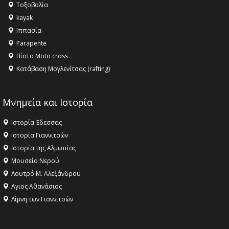
Τοξοβολία
ανθρωπότητα
kayak
16:18 -
ΕΝΟΡΙΑΚΕΣ ΚΑΛΟΚΑΙΡΙΝΕΣ ΔΡΑΣΕΙΣ ΓΙΑ ΠΑΙΔΙΑ
Ιππασία
ΣΤΗΝ ΕΔΕΣΣΑ
Parapente
Πίστα Moto cross
Κατάβαση Μογλενίτσας (rafting)
Μνημεία και Ιστορία
Ιστορία Έδεσσας
Ιστορία Γιαννιτσών
Ιστορία της Αλμωπίας
Μουσείο Νερού
Λουτρό Μ. Αλεξάνδρου
Αγιος Αθανάσιος
Λίμνη των Γιαννιτσών