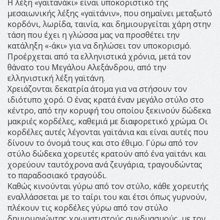
Η λέξη «γαϊτανάκι» είναι υποκοριστικό της
μεσαιωνικής λέξης «γαϊτάνιν», που σημαίνει μεταξωτό
κορδόνι, λωρίδα, ταινία, και δημιουργείται χάρη στην
τάση που έχει η γλώσσα μας να προσθέτει την
κατάληξη «-άκι» για να δηλώσει τον υποκορισμό.
Προέρχεται από τα ελληνιστικά χρόνια, μετά τον
θάνατο του Μεγάλου Αλεξάνδρου, από την
ελληνιστική λέξη γαϊτάνη.
Χρειάζονται δεκατρία άτομα για να στήσουν τον
ιδιότυπο χορό. Ο ένας κρατά έναν μεγάλο στύλο στο
κέντρο, από την κορυφή του οποίου ξεκινούν δώδεκα
μακριές κορδέλες, καθεμιά με διαφορετικό χρώμα. Οι
κορδέλες αυτές λέγονται γαϊτάνια και είναι αυτές που
δίνουν το όνομά τους και στο έθιμο. Γύρω από τον
στύλο δώδεκα χορευτές κρατούν από ένα γαϊτάνι και
χορεύουν ταυτόχρονα ανά ζευγάρια, τραγουδώντας
το παραδοσιακό τραγούδι.
Καθώς κινούνται γύρω από τον στύλο, κάθε χορευτής
εναλλάσσεται με το ταίρι του και έτσι όπως γυρνούν,
πλέκουν τις κορδέλες γύρω από τον στύλο
δημιουργώντας χρωματιστούς συνδυασμούς, με τον