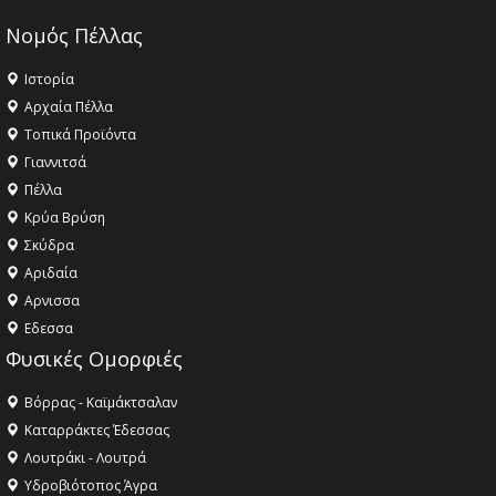
Νομός Πέλλας
Ιστορία
Αρχαία Πέλλα
Τοπικά Προϊόντα
Γιαννιτσά
Πέλλα
Κρύα Βρύση
Σκύδρα
Αριδαία
Aρνισσα
Eδεσσα
Φυσικές Ομορφιές
Βόρρας - Καϊμάκτσαλαν
Καταρράκτες Έδεσσας
Λουτράκι - Λουτρά
Υδροβιότοπος Άγρα