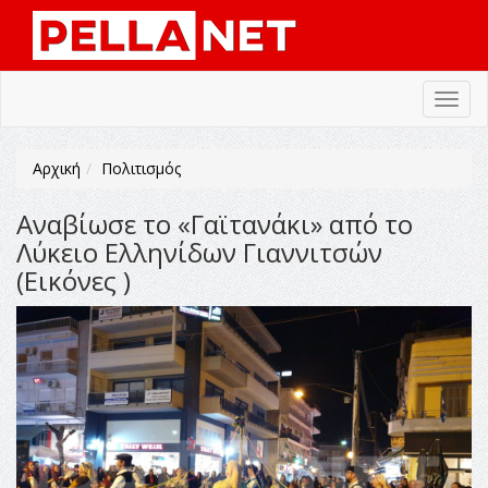
Toggl
navig
Αρχική
Πολιτισμός
Αναβίωσε το «Γαϊτανάκι» από το
Λύκειο Ελληνίδων Γιαννιτσών
(Εικόνες )