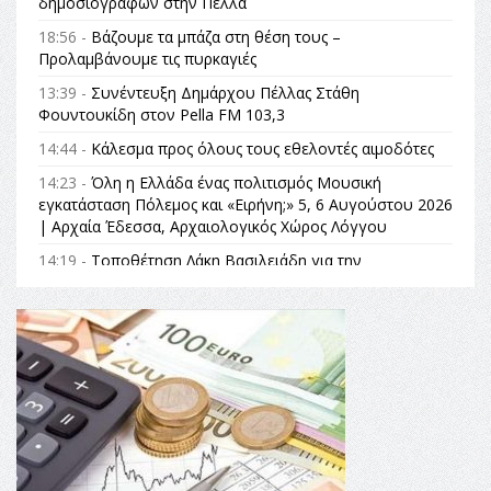
δημοσιογράφων στην Πέλλα
18:56 -
Βάζουμε τα μπάζα στη θέση τους –
Προλαμβάνουμε τις πυρκαγιές
13:39 -
Συνέντευξη Δημάρχου Πέλλας Στάθη
Φουντουκίδη στον Pella FM 103,3
14:44 -
Κάλεσμα προς όλους τους εθελοντές αιμοδότες
14:23 -
Όλη η Ελλάδα ένας πολιτισμός Μουσική
εγκατάσταση Πόλεμος και «Ειρήνη;» 5, 6 Αυγούστου 2026
| Αρχαία Έδεσσα, Αρχαιολογικός Χώρος Λόγγου
14:19 -
Τοποθέτηση Λάκη Βασιλειάδη για την
Αναθεώρηση του Συντάγματος: «Σε τέτοιες κορυφαίες
θεσμικές διαδικασίες υπάρχει μόνο η ευθύνη απέναντι
στις επόμενες γενιές»
16:35 -
Το πρόγραμμα του ΠΑΟΚ στον δεύτερο γύρο του
Champions League!
16:27 -
Όλυμπος: Εντάχθηκε στον Κατάλογο Παγκόσμιας
Κληρονομιάς της UNESCO – Ομόφωνη η απόφαση Ο
Όλυμπος αναγνωρίστηκε ως φυσικό και πολιτιστικό
αγαθό εξέχουσας οικουμενικής αξίας για την