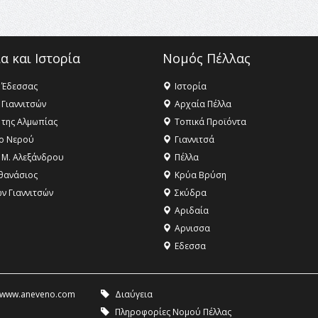
α και Ιστορία
Νομός Πέλλας
 Έδεσσας
Ιστορία
 Γιαννιτσών
Αρχαία Πέλλα
 της Αλμωπίας
Τοπικά Προϊόντα
ο Νερού
Γιαννιτσά
 Μ. Αλεξάνδρου
Πέλλα
θανάσιος
Κρύα Βρύση
ων Γιαννιτσών
Σκύδρα
Αριδαία
Aρνισσα
Eδεσσα
www.aneveno.com
Διαύγεια
Πληροφορίες Νομού Πέλλας