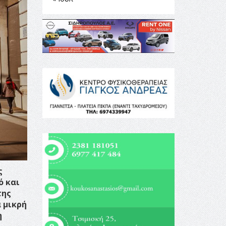
ς
ό και
της
α μικρή
η