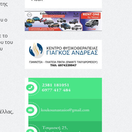
 της
ου ο
ε το
ου του
ου
έλλας,