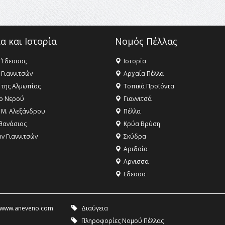
α και Ιστορία
Νομός Πέλλας
 Έδεσσας
Ιστορία
 Γιαννιτσών
Αρχαία Πέλλα
 της Αλμωπίας
Τοπικά Προϊόντα
ο Νερού
Γιαννιτσά
 Μ. Αλεξάνδρου
Πέλλα
θανάσιος
Κρύα Βρύση
ων Γιαννιτσών
Σκύδρα
Αριδαία
Aρνισσα
Eδεσσα
www.aneveno.com
Διαύγεια
Πληροφορίες Νομού Πέλλας