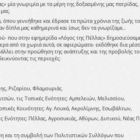
» μία γνωριμία με τα μέρη της δοξασμένης μας πατρίδας,
μας.
, όπου γεννήθηκε και έδρασε τα πρώτα χρόνια της ζωής τ
 δίπλα μας καθημερινά και ίσως δεν τα γνωρίζαμε...
ού- που στην εφημερίδα «Λόγος της Πέλλας» δημοσιεύσαμ
ρα από τα χωριά αυτά, σε αφιερώματα- εκδόθηκε δια μέσ
βάλλει στην προώθηση της ανάπτυξης και της προβολής τ
εικνύοντας τις περιοχές:
ης, Ριζαρίου, Φλαμουριάς.
τσών, τις Τοπικές Ενότητες: Αμπελειών, Μελισσίου,
οπικές Κοινότητες: Αγ. Λουκά, Ακρολίμνης, Εσωβάλτων,
ές Ενότητες: Πέλλας, Αγροσυκιάς, Αθύρων, Δυτικού, Νέας Π
ση και τη συμβολή των Πολιτιστικών Συλλόγων που