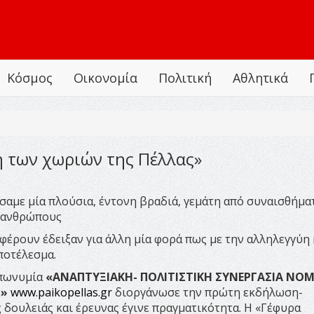
Κόσμος
Οικονομία
Πολιτική
Αθλητικά
η των χωριών της Πέλλας»
αμε μία πλούσια, έντονη βραδιά, γεμάτη από συναισθήμα
ό ανθρώπους
σφέρουν έδειξαν για άλλη μία φορά πως με την αλληλεγγύη 
ποτέλεσμα.
επωνυμία
«ΑΝΑΠΤΥΞΙΑΚΗ- ΠΟΛΙΤΙΣΤΙΚΗ ΣΥΝΕΡΓΑΣΙΑ ΝΟ
Ο»
www.paikopellas.gr
διοργάνωσε την πρώτη εκδήλωση-
 δουλειάς και έρευνας έγινε πραγματικότητα. Η «Γέφυρα