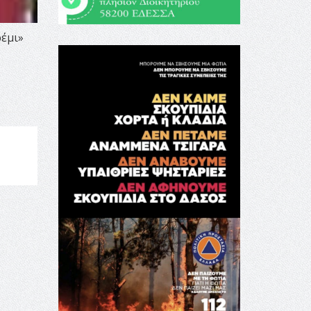
ρέμι»