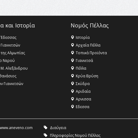
α και Ιστορία
Νομός Πέλλας
 Έδεσσας
Ιστορία
 Γιαννιτσών
Αρχαία Πέλλα
 της Αλμωπίας
Τοπικά Προϊόντα
ο Νερού
Γιαννιτσά
 Μ. Αλεξάνδρου
Πέλλα
θανάσιος
Κρύα Βρύση
ων Γιαννιτσών
Σκύδρα
Αριδαία
Aρνισσα
Eδεσσα
www.aneveno.com
Διαύγεια
Πληροφορίες Νομού Πέλλας