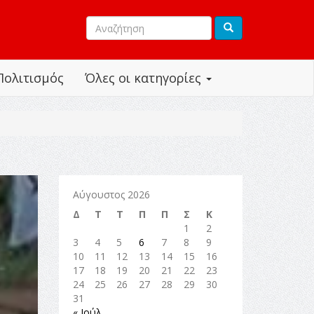
Πολιτισμός
Όλες οι κατηγορίες
Αύγουστος 2026
Δ
Τ
Τ
Π
Π
Σ
Κ
1
2
3
4
5
6
7
8
9
10
11
12
13
14
15
16
17
18
19
20
21
22
23
24
25
26
27
28
29
30
31
« Ιούλ