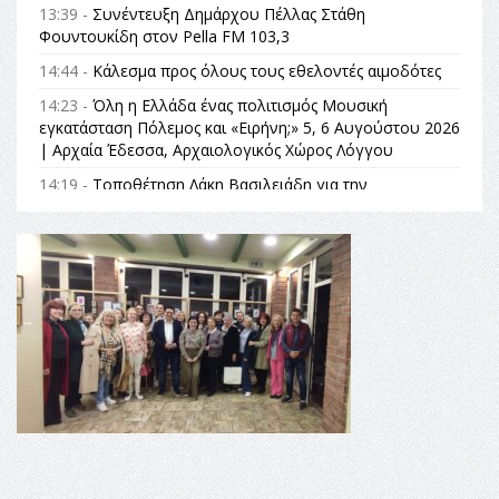
13:39 -
Συνέντευξη Δημάρχου Πέλλας Στάθη
Φουντουκίδη στον Pella FM 103,3
14:44 -
Κάλεσμα προς όλους τους εθελοντές αιμοδότες
14:23 -
Όλη η Ελλάδα ένας πολιτισμός Μουσική
εγκατάσταση Πόλεμος και «Ειρήνη;» 5, 6 Αυγούστου 2026
| Αρχαία Έδεσσα, Αρχαιολογικός Χώρος Λόγγου
14:19 -
Τοποθέτηση Λάκη Βασιλειάδη για την
Αναθεώρηση του Συντάγματος: «Σε τέτοιες κορυφαίες
θεσμικές διαδικασίες υπάρχει μόνο η ευθύνη απέναντι
στις επόμενες γενιές»
16:35 -
Το πρόγραμμα του ΠΑΟΚ στον δεύτερο γύρο του
Champions League!
16:27 -
Όλυμπος: Εντάχθηκε στον Κατάλογο Παγκόσμιας
Κληρονομιάς της UNESCO – Ομόφωνη η απόφαση Ο
Όλυμπος αναγνωρίστηκε ως φυσικό και πολιτιστικό
αγαθό εξέχουσας οικουμενικής αξίας για την
ανθρωπότητα
16:18 -
ΕΝΟΡΙΑΚΕΣ ΚΑΛΟΚΑΙΡΙΝΕΣ ΔΡΑΣΕΙΣ ΓΙΑ ΠΑΙΔΙΑ
ΣΤΗΝ ΕΔΕΣΣΑ