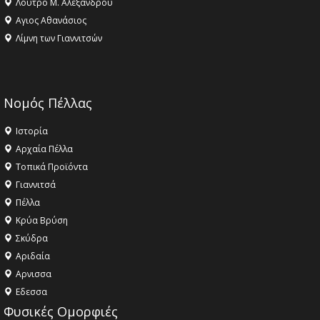
Λουτρό Μ. Αλεξάνδρου
Αγιος Αθανάσιος
Λίμνη των Γιαννιτσών
Νομός Πέλλας
Ιστορία
Αρχαία Πέλλα
Τοπικά Προϊόντα
Γιαννιτσά
Πέλλα
Κρύα Βρύση
Σκύδρα
Αριδαία
Aρνισσα
Eδεσσα
Φυσικές Ομορφιές