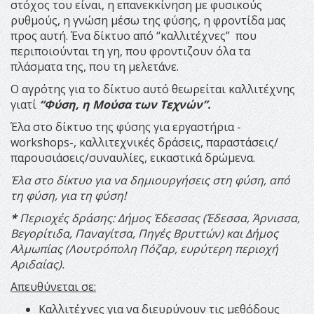
στόχος του είναι, η επανεκκίνηση με φυσικούς
ρυθμούς, η γνώση μέσω της φύσης, η φροντίδα μας
προς αυτή. Ένα δίκτυο από “καλλιτέχνες” που
περιποιούνται τη γη, που φροντιζουν όλα τα
πλάσματα της, που τη μελετάνε.
Ο αγρότης για το δίκτυο αυτό θεωρείται καλλιτέχνης
γιατί
“Φύση, η Μούσα των Τεχνών”.
Έλα στο δίκτυο της φύσης για εργαστήρια -
workshops-, καλλιτεχνικές δράσεις, παραστάσεις/
παρουσιάσεις/συναυλίες, εικαστικά δρώμενα.
Έλα στο δίκτυο για να δημιουργήσεις στη φύση, από
τη φύση, για τη φύση!
*
Περιοχές δράσης: Δήμος Έδεσσας (Έδεσσα, Άρνισσα,
Βεγορίτιδα, Παναγίτσα, Πηγές Βρυττών) και Δήμος
Αλμωπίας (Λουτρόπολη Πόζαρ, ευρύτερη περιοχή
Αριδαίας).
Απευθύνεται σε:
Καλλιτέχνες για να διευρύνουν τις μεθόδους