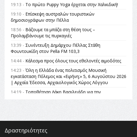
19:13 -
Το πρώτο Puppy Yoga έρχεται στην Χαλκιδική!
19:10 -
Επίσκεψη αυστραλών τουριστικών
δημοσιογράφων στην Πέλλα
18:56 -
Βάζουμε τα μπάζα στη θέση τους –
Προλαμβάνουμε τις πυρκαγιές
13:39 -
Συνέντευξη Δημάρχου Πέλλας Στάθη
Φουντουκίδη στον Pella FM 103,3
14:44 -
Κάλεσμα προς όλους τους εθελοντές αιμοδότες
14:23 -
Όλη η Ελλάδα ένας πολιτισμός Μουσική
εγκατάσταση Πόλεμος και «Ειρήνη;» 5, 6 Αυγούστου 2026
| Αρχαία Έδεσσα, Αρχαιολογικός Χώρος Λόγγου
14:19 -
Τοποθέτηση Λάκη Βασιλειάδη για την
Αναθεώρηση του Συντάγματος: «Σε τέτοιες κορυφαίες
θεσμικές διαδικασίες υπάρχει μόνο η ευθύνη απέναντι
στις επόμενες γενιές»
16:35 -
Το πρόγραμμα του ΠΑΟΚ στον δεύτερο γύρο του
Champions League!
Δραστηριότητες
16:27 -
Όλυμπος: Εντάχθηκε στον Κατάλογο Παγκόσμιας