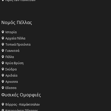
Νομός Πέλλας
Ιστορία
Αρχαία Πέλλα
Τοπικά Προϊόντα
Γιαννιτσά
Πέλλα
Κρύα Βρύση
Σκύδρα
Αριδαία
Aρνισσα
Eδεσσα
Φυσικές Ομορφιές
Βόρρας - Καϊμάκτσαλαν
Καταρράκτες Έδεσσας