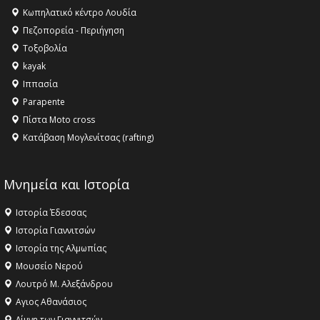
Κληρονομιάς της UNESCO – Ομόφωνη η απόφαση Ο
Κωπηλατικό κέντρο Λουδία
Όλυμπος αναγνωρίστηκε ως φυσικό και πολιτιστικό
Πεζοπορεία - Περιήγηση
αγαθό εξέχουσας οικουμενικής αξίας για την
Τοξοβολία
ανθρωπότητα
kayak
16:18 -
ΕΝΟΡΙΑΚΕΣ ΚΑΛΟΚΑΙΡΙΝΕΣ ΔΡΑΣΕΙΣ ΓΙΑ ΠΑΙΔΙΑ
Ιππασία
ΣΤΗΝ ΕΔΕΣΣΑ
Parapente
Πίστα Moto cross
Κατάβαση Μογλενίτσας (rafting)
Μνημεία και Ιστορία
Ιστορία Έδεσσας
Ιστορία Γιαννιτσών
Ιστορία της Αλμωπίας
Μουσείο Νερού
Λουτρό Μ. Αλεξάνδρου
Αγιος Αθανάσιος
Λίμνη των Γιαννιτσών