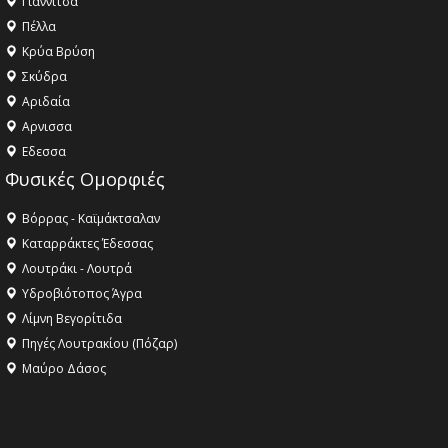
Γιαννιτσά
Πέλλα
Κρύα Βρύση
Σκύδρα
Αριδαία
Aρνισσα
Eδεσσα
Φυσικές Ομορφιές
Βόρρας - Καϊμάκτσαλαν
Καταρράκτες Έδεσσας
Λουτράκι - Λουτρά
Υδροβιότοπος Άγρα
Λίμνη Βεγορίτιδα
Πηγές Λουτρακίου (Πόζαρ)
Μαύρο Δάσος