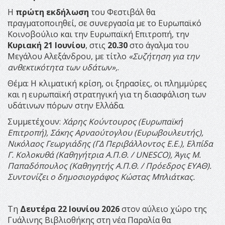
Η
πρώτη εκδήλωση
του Φεστιβάλ θα
πραγματοποιηθεί, σε συνεργασία με το Ευρωπαϊκό
Κοινοβούλιο και την Ευρωπαϊκή Επιτροπή, την
Κυριακή 21 Ιουνίου
, στις
20.30
στο άγαλμα του
Μεγάλου Αλεξάνδρου, με τίτλο
«Συζήτηση για την
ανθεκτικότητα των υδάτων»,
.
Θέμα: Η κλιματική κρίση, οι ξηρασίες, οι πλημμύρες
και η ευρωπαϊκή στρατηγική για τη διασφάλιση των
υδάτινων πόρων στην Ελλάδα.
Συμμετέχουν:
Χάρης Κούντουρος (Ευρωπαϊκή
Επιτροπή), Σάκης Αρναούτογλου (Ευρωβουλευτής),
Νικόλαος Γεωργιάδης (ΓΔ Περιβάλλοντος Ε.Ε.), Ελπίδα
Γ. Κολοκυθά (Καθηγήτρια Α.Π.Θ. / UNESCO), Άγις Μ.
Παπαδόπουλος (Καθηγητής Α.Π.Θ. / Πρόεδρος ΕΥΑΘ).
Συντονίζει ο δημοσιογράφος Κώστας Μπλιάτκας.
Τη
Δευτέρα 22 Ιουνίου 2026
στον αύλειο χώρο της
Γυάλινης Βιβλιοθήκης στη νέα Παραλία θα