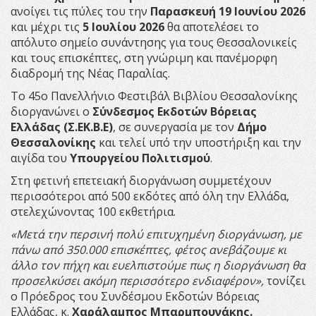
ανοίγει τις πύλες του την
Παρασκευή 19 Ιουνίου 2026
και μέχρι τις
5 Ιουλίου 2026
θα αποτελέσει το
απόλυτο σημείο συνάντησης για τους Θεσσαλονικείς
και τους επισκέπτες, στη γνώριμη και πανέμορφη
διαδρομή της Νέας Παραλίας.
Το 45ο Πανελλήνιο Φεστιβάλ Βιβλίου Θεσσαλονίκης
διοργανώνει ο
Σύνδεσμος Εκδοτών Βόρειας
Ελλάδας (Σ.ΕΚ.Β.Ε)
, σε συνεργασία με τον
Δήμο
Θεσσαλονίκης
και τελεί υπό την υποστήριξη και την
αιγίδα του
Υπουργείου Πολιτισμού
.
Στη φετινή επετειακή διοργάνωση συμμετέχουν
περισσότεροι από 500 εκδότες από όλη την Ελλάδα,
στελεχώνοντας 100 εκθετήρια.
«Μετά την περσινή πολύ επιτυχημένη διοργάνωση, με
πάνω από 350.000 επισκέπτες, φέτος ανεβάζουμε κι
άλλο τον πήχη και ευελπιστούμε πως η διοργάνωση θα
προσελκύσει ακόμη περισσότερο ενδιαφέρον»,
τονίζει
ο Πρόεδρος του Συνδέσμου Εκδοτών Βόρειας
Ελλάδας, κ.
Χαράλαμπος Μπαρμπουνάκης.