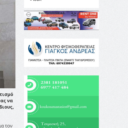
τισμό
μας να
διους,
ια τον