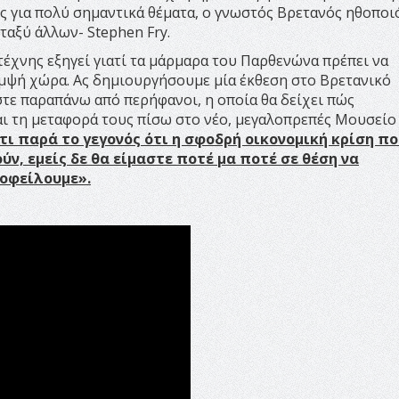
ες για πολύ σημαντικά θέματα, ο γνωστός Βρετανός ηθοποι
ταξύ άλλων- Stephen Fry.
έχνης εξηγεί γιατί τα μάρμαρα του Παρθενώνα πρέπει να
ομψή χώρα. Ας δημιουργήσουμε μία έκθεση στο Βρετανικό
στε παραπάνω από περήφανοι, η οποία θα δείχει πώς
ι τη μεταφορά τους πίσω στο νέο, μεγαλοπρεπές Μουσείο
τι παρά το γεγονός ότι η σφοδρή οικονομική κρίση π
ύν, εμείς δε θα είμαστε ποτέ μα ποτέ σε θέση να
οφείλουμε».