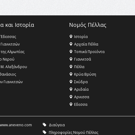
α και Ιστορία
Νομός Πέλλας
 Έδεσσας
Ιστορία
 Γιαννιτσών
Αρχαία Πέλλα
 της Αλμωπίας
Τοπικά Προϊόντα
ο Νερού
Γιαννιτσά
 Μ. Αλεξάνδρου
Πέλλα
θανάσιος
Κρύα Βρύση
ων Γιαννιτσών
Σκύδρα
Αριδαία
Aρνισσα
Eδεσσα
www.aneveno.com
Διαύγεια
Πληροφορίες Νομού Πέλλας