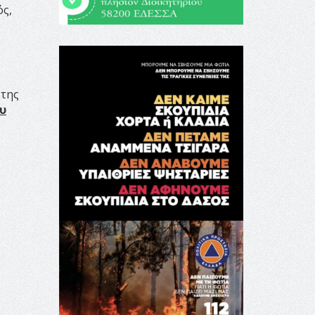
ός,
 της
ου