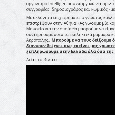
οργανισμό Intelligen που διοργανώνει ομιλί
συγγραφέας, δημοσιογράφος και κωμικός -με
Με ακλόνητα επιχειρήματα, ο γνωστός καλλιτ
επιστρέψουν στην Αθήνα! «Ας γίνουμε μία κ
Μουσείο για την οποία θα μπορούμε να είμα
συντηρήσαμε αυτά τα εκπληκτικά μάρμαρα κα
Ακρόπολης...
Μπορούμε να τους δείξουμε ό
διανύουν δείχνει πως εκείνοι μας χρωστο
ξεπληρώσουμε στην Ελλάδα όλα όσα της 
Δείτε το βίντεο: