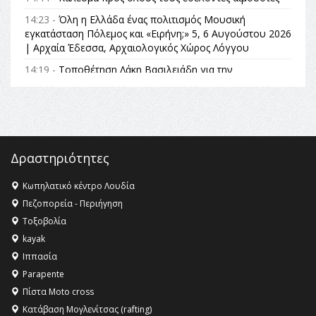
14:23 -
Όλη η Ελλάδα ένας πολιτισμός Μουσική
εγκατάσταση Πόλεμος και «Ειρήνη;» 5, 6 Αυγούστου 2026
| Αρχαία Έδεσσα, Αρχαιολογικός Χώρος Λόγγου
14:19 -
Τοποθέτηση Λάκη Βασιλειάδη για την
Αναθεώρηση του Συντάγματος: «Σε τέτοιες κορυφαίες
θεσμικές διαδικασίες υπάρχει μόνο η ευθύνη απέναντι
στις επόμενες γενιές»
16:35 -
Το πρόγραμμα του ΠΑΟΚ στον δεύτερο γύρο του
Champions League!
Δραστηριότητες
16:27 -
Όλυμπος: Εντάχθηκε στον Κατάλογο Παγκόσμιας
Κληρονομιάς της UNESCO – Ομόφωνη η απόφαση Ο
Κωπηλατικό κέντρο Λουδία
Όλυμπος αναγνωρίστηκε ως φυσικό και πολιτιστικό
Πεζοπορεία - Περιήγηση
αγαθό εξέχουσας οικουμενικής αξίας για την
Τοξοβολία
ανθρωπότητα
kayak
16:18 -
ΕΝΟΡΙΑΚΕΣ ΚΑΛΟΚΑΙΡΙΝΕΣ ΔΡΑΣΕΙΣ ΓΙΑ ΠΑΙΔΙΑ
Ιππασία
ΣΤΗΝ ΕΔΕΣΣΑ
Parapente
Πίστα Moto cross
Κατάβαση Μογλενίτσας (rafting)