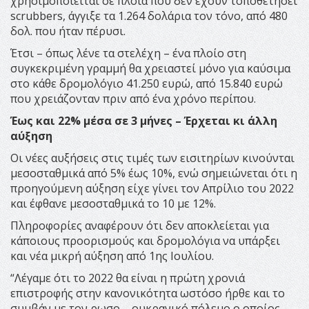
χρησιμοποιείται σε πλοία που δεν έχουν τοποθετήσει
scrubbers, άγγιξε τα 1.264 δολάρια τον τόνο, από 480
δολ. που ήταν πέρυσι.
Έτσι – όπως λένε τα στελέχη – ένα πλοίο στη
συγκεκριμένη γραμμή θα χρειαστεί μόνο για καύσιμα
στο κάθε δρομολόγιο 41.250 ευρώ, από 15.840 ευρώ
που χρειάζονταν πριν από ένα χρόνο περίπου.
Έως και 22% μέσα σε 3 μήνες – Έρχεται κι άλλη
αύξηση
Οι νέες αυξήσεις στις τιμές των εισιτηρίων κινούνται
μεσοσταθμικά από 5% έως 10%, ενώ σημειώνεται ότι η
προηγούμενη αύξηση είχε γίνει τον Απρίλιο του 2022
και έφθανε μεσοσταθμικά το 10 με 12%.
Πληροφορίες αναφέρουν ότι δεν αποκλείεται για
κάποιους προορισμούς και δρομολόγια να υπάρξει
και νέα μικρή αύξηση από 1ης Ιουλίου.
“Λέγαμε ότι το 2022 θα είναι η πρώτη χρονιά
επιστροφής στην κανονικότητα ωστόσο ήρθε και το
συμβάν με τον ρωσο – ουκρανικό πόλεμο ο οποίος