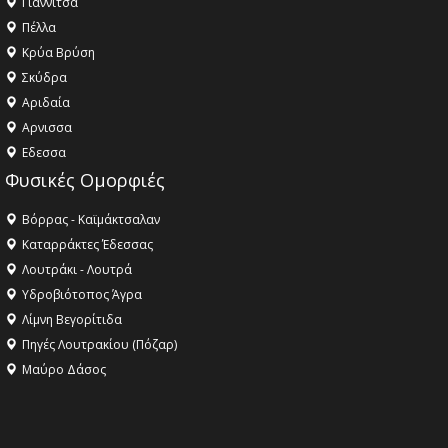
Γιαννιτσά
Πέλλα
Κρύα Βρύση
Σκύδρα
Αριδαία
Aρνισσα
Eδεσσα
Φυσικές Ομορφιές
Βόρρας - Καϊμάκτσαλαν
Καταρράκτες Έδεσσας
Λουτράκι - Λουτρά
Υδροβιότοπος Άγρα
Λίμνη Βεγορίτιδα
Πηγές Λουτρακίου (Πόζαρ)
Μαύρο Δάσος