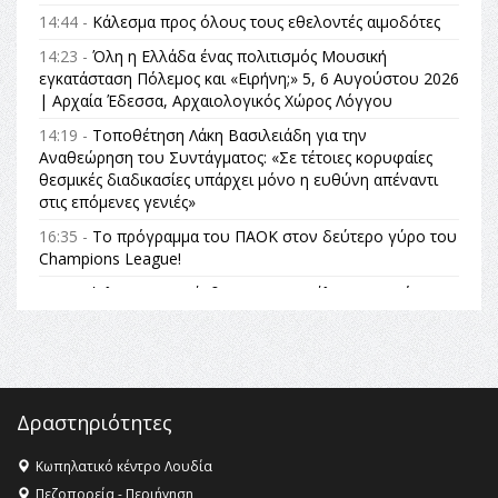
14:44 -
Κάλεσμα προς όλους τους εθελοντές αιμοδότες
14:23 -
Όλη η Ελλάδα ένας πολιτισμός Μουσική
εγκατάσταση Πόλεμος και «Ειρήνη;» 5, 6 Αυγούστου 2026
| Αρχαία Έδεσσα, Αρχαιολογικός Χώρος Λόγγου
14:19 -
Τοποθέτηση Λάκη Βασιλειάδη για την
Αναθεώρηση του Συντάγματος: «Σε τέτοιες κορυφαίες
θεσμικές διαδικασίες υπάρχει μόνο η ευθύνη απέναντι
στις επόμενες γενιές»
16:35 -
Το πρόγραμμα του ΠΑΟΚ στον δεύτερο γύρο του
Champions League!
16:27 -
Όλυμπος: Εντάχθηκε στον Κατάλογο Παγκόσμιας
Κληρονομιάς της UNESCO – Ομόφωνη η απόφαση Ο
Όλυμπος αναγνωρίστηκε ως φυσικό και πολιτιστικό
αγαθό εξέχουσας οικουμενικής αξίας για την
ανθρωπότητα
16:18 -
ΕΝΟΡΙΑΚΕΣ ΚΑΛΟΚΑΙΡΙΝΕΣ ΔΡΑΣΕΙΣ ΓΙΑ ΠΑΙΔΙΑ
Δραστηριότητες
ΣΤΗΝ ΕΔΕΣΣΑ
Κωπηλατικό κέντρο Λουδία
16:15 -
Εργασίες συντήρησης οδοφωτισμού στην Ενωτική
Πεζοπορεία - Περιήγηση
Οδό Σίνδου από την Περιφέρεια Κεντρικής Μακεδονίας