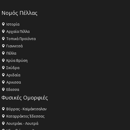
Νομός Πέλλας
Ιστορία
Αρχαία Πέλλα
Τοπικά Προϊόντα
Γιαννιτσά
Πέλλα
Κρύα Βρύση
Σκύδρα
Αριδαία
Aρνισσα
Eδεσσα
Φυσικές Ομορφιές
Βόρρας - Καϊμάκτσαλαν
Καταρράκτες Έδεσσας
Λουτράκι - Λουτρά