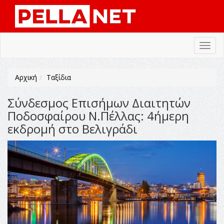
Toggl
navig
Αρχική
Ταξίδια
Σύνδεσμος Επισήμων Διαιτητών
Ποδοσφαίρου Ν.Πέλλας: 4ήμερη
εκδρομή στο Βελιγράδι