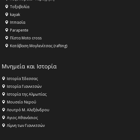
Τοξοβολία
11:36 -
Λάκης Βασιλειάδης, Συνέντευξη PellaFm 103,3 για
kayak
το Μουσείο της Πέλλας, Λουτρά Πόζαρ και Χιονοδρομικό
Ιππασία
18:09 -
Αυτό το καλοκαίρι δίνουμε ραντεβού στο πιο
Parapente
όμορφο θερινό σινεμά της Ελλάδας!
Πίστα Moto cross
Κατάβαση Μογλενίτσας (rafting)
Μνημεία και Ιστορία
Ιστορία Έδεσσας
Ιστορία Γιαννιτσών
Ιστορία της Αλμωπίας
Μουσείο Νερού
Λουτρό Μ. Αλεξάνδρου
Αγιος Αθανάσιος
Λίμνη των Γιαννιτσών