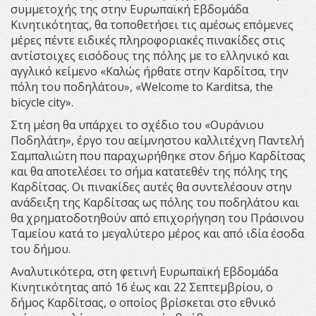
συμμετοχής της στην Ευρωπαϊκή Εβδομάδα
Κινητικότητας, θα τοποθετήσει τις αμέσως επόμενες
μέρες πέντε ειδικές πληροφοριακές πινακίδες στις
αντίστοιχες εισόδους της πόλης με το ελληνικό και
αγγλικό κείμενο «Καλώς ήρθατε στην Καρδίτσα, την
πόλη του ποδηλάτου», «Welcome to Karditsa, the
bicycle city».
Στη μέση θα υπάρχει το σχέδιο του «Ουράνιου
Ποδηλάτη», έργο του αείμνηστου καλλιτέχνη Παντελή
Σαμπαλιώτη που παραχωρήθηκε στον δήμο Καρδίτσας
και θα αποτελέσει το σήμα κατατεθέν της πόλης της
Καρδίτσας. Οι πινακίδες αυτές θα συντελέσουν στην
ανάδειξη της Καρδίτσας ως πόλης του ποδηλάτου και
θα χρηματοδοτηθούν από επιχορήγηση του Πράσινου
Ταμείου κατά το μεγαλύτερο μέρος και από ιδία έσοδα
του δήμου.
Αναλυτικότερα, στη φετινή Ευρωπαϊκή Εβδομάδα
Κινητικότητας από 16 έως και 22 Σεπτεμβρίου, ο
δήμος Καρδίτσας, ο οποίος βρίσκεται στο εθνικό