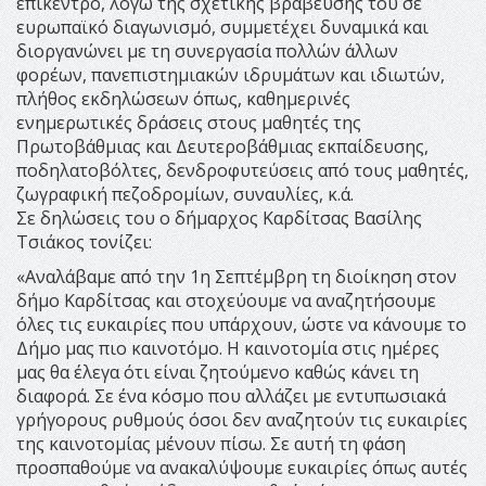
επίκεντρο, λόγω της σχετικής βράβευσης του σε
ευρωπαϊκό διαγωνισμό, συμμετέχει δυναμικά και
διοργανώνει με τη συνεργασία πολλών άλλων
φορέων, πανεπιστημιακών ιδρυμάτων και ιδιωτών,
πλήθος εκδηλώσεων όπως, καθημερινές
ενημερωτικές δράσεις στους μαθητές της
Πρωτοβάθμιας και Δευτεροβάθμιας εκπαίδευσης,
ποδηλατοβόλτες, δενδροφυτεύσεις από τους μαθητές,
ζωγραφική πεζοδρομίων, συναυλίες, κ.ά.
Σε δηλώσεις του ο δήμαρχος Καρδίτσας Βασίλης
Τσιάκος τονίζει:
«Αναλάβαμε από την 1η Σεπτέμβρη τη διοίκηση στον
δήμο Καρδίτσας και στοχεύουμε να αναζητήσουμε
όλες τις ευκαιρίες που υπάρχουν, ώστε να κάνουμε το
Δήμο μας πιο καινοτόμο. Η καινοτομία στις ημέρες
μας θα έλεγα ότι είναι ζητούμενο καθώς κάνει τη
διαφορά. Σε ένα κόσμο που αλλάζει με εντυπωσιακά
γρήγορους ρυθμούς όσοι δεν αναζητούν τις ευκαιρίες
της καινοτομίας μένουν πίσω. Σε αυτή τη φάση
προσπαθούμε να ανακαλύψουμε ευκαιρίες όπως αυτές