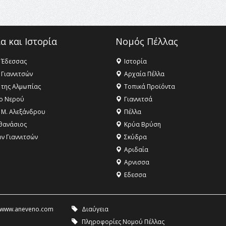
α και Ιστορία
Νομός Πέλλας
 Έδεσσας
Ιστορία
 Γιαννιτσών
Αρχαία Πέλλα
 της Αλμωπίας
Τοπικά Προϊόντα
ο Νερού
Γιαννιτσά
 Μ. Αλεξάνδρου
Πέλλα
θανάσιος
Κρύα Βρύση
ων Γιαννιτσών
Σκύδρα
Αριδαία
Aρνισσα
Eδεσσα
www.aneveno.com
Διαύγεια
Πληροφορίες Νομού Πέλλας