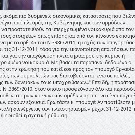
, ακόμα πιο δυσμενείς οικονομικές καταστάσεις που βιών
ανάγκη από πλευράς της Κυβέρνησης και των αρμόδιων
 να προστατευθούν τα υπερχρεωμένα νοικοκυριά από τον
τους στοιχείων όπως επίσης και από τον κίνδυνο εκποίη
να με το αρθ. 46 του Ν.3986/2011, η ισχύς των απαγορεύσ
ι τις 31-12-2011, τόσο για την ικανοποίηση απαιτήσεων π
 και για την απαγόρευση πλειστηριασμού της κύριας ή
χρεωμένα νοικοκυριά. Με βάσει τα παραπάνω δεδομένα ο
ης στην ερώτηση που κατέθεσε προς τον Υπουργό Εργασία
υσίες των συμπολιτών μας διακυβεύονται, ενώ σε πολλές
ς των δανειακών τους υποχρεώσεων..." Επειδή, η παράτασ
 Ν .3869/2010, στον οποίο προσφεύγουν όλο και περισσό
ν ασθενέστερων κοινωνικών ομάδων πρέπει να είναι πάγια 
ων ασκούν εξουσία, Ερωτάστε κ. Υπουργέ: Αν προτίθεστε μ
τολή διενέργειας των πλειστηριασμών μέχρι 31-12-2012, 
 ψηφισθεί η σχετική ρύθμιση.