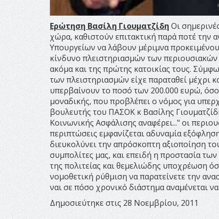
Ερώτηση Βασίλη Γιουματζίδη
Οι σημερινές
χώρα, καθιστούν επιτακτική παρά ποτέ την 
Υπουργείων να λάβουν μέριμνα προκειμένου
κίνδυνο πλειστηριασμών των περιουσιακών 
ακόμα και της πρώτης κατοικίας τους. Σύμφω
των πλειστηριασμών είχε παραταθεί μέχρι κα
υπερβαίνουν το ποσό των 200.000 ευρώ, όσο
μοναδικής, που προβλέπει ο νόμος για υπερ
βουλευτής του ΠΑΣΟΚ κ Βασίλης Γιουματζίδ
Κοινωνικής Ασφάλισης αναφέρει..." οι περιο
περιπτώσεις εμφανίζεται αδυναμία εξόφληση
διευκολύνει την απρόσκοπτη αξιοποίηση του
συμπολίτες μας, και επειδή η προστασία τω
της πολιτείας και θεμελιώδης υποχρέωση όσ
νομοθετική ρύθμιση να παρατείνετε την ανασ
ναι σε πόσο χρονικό διάστημα αναμένεται να
Δημοσιεύτηκε στις 28 Νοεμβρίου, 2011