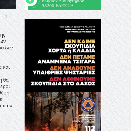
ει η
σης
εων
ου δεν
ς και
η θα
τεροι
θέση
ε
και αν