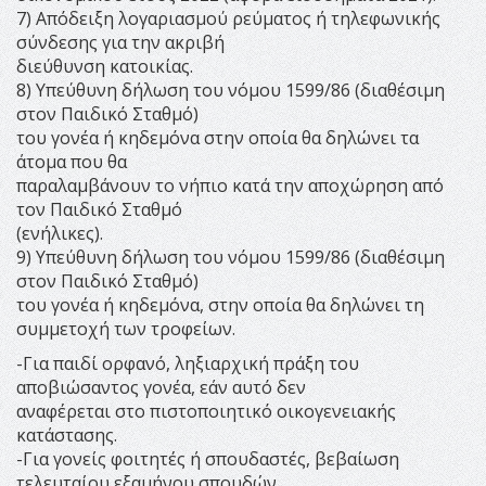
7) Απόδειξη λογαριασμού ρεύματος ή τηλεφωνικής
σύνδεσης για την ακριβή
διεύθυνση κατοικίας.
8) Υπεύθυνη δήλωση του νόμου 1599/86 (διαθέσιμη
στον Παιδικό Σταθμό)
του γονέα ή κηδεμόνα στην οποία θα δηλώνει τα
άτομα που θα
παραλαμβάνουν το νήπιο κατά την αποχώρηση από
τον Παιδικό Σταθμό
(ενήλικες).
9) Υπεύθυνη δήλωση του νόμου 1599/86 (διαθέσιμη
στον Παιδικό Σταθμό)
του γονέα ή κηδεμόνα, στην οποία θα δηλώνει τη
συμμετοχή των τροφείων.
-Για παιδί ορφανό, ληξιαρχική πράξη του
αποβιώσαντος γονέα, εάν αυτό δεν
αναφέρεται στο πιστοποιητικό οικογενειακής
κατάστασης.
-Για γονείς φοιτητές ή σπουδαστές, βεβαίωση
τελευταίου εξαμήνου σπουδών