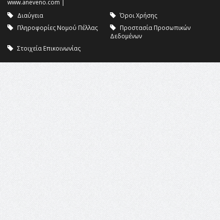
www.aneveno.com
|
Διαύγεια
Όροι Χρήσης
Πληροφορίες Νομού Πέλλας
Προστασία Προσωπικών
Δεδομένων
Στοιχεία Επικοινωνίας