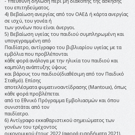
- Υπεύθυνη δήλωση περί μη διακοπής της άσκησης
του επιτηδεύματος.
4) Βεβαίωση ανεργίας από τον ΟΑΕΔ ή κάρτα ανεργίας
σε ισχύ, του γονέα ή
των γονέων που είναι άνεργοι.
5) Βεβαίωση υγείας του παιδιού συμπληρωμένη και
υπογεγραμμένη από
Παιδίατρο, αντίγραφο του βιβλιαρίου υγείας με τα
εμβόλια που προβλέπονται
κάθε φορά ανάλογα με την ηλικία του παιδιού και
καμπύλη ανάπτυξης ύψους
και βάρους του παιδιού(διαθέσιμη από τον Παιδικό
Σταθμό). Επίσης
αποτελέσματα φυματινοαντίδρασης (Mantoux), όπως
κάθε φορά προβλέπεται
από το Εθνικό Πρόγραμμα Εμβολιασμών και όπου
συνιστάται από τον
παιδίατρο.
6) Αντίγραφο εκκαθαριστικού σημειώματος των
γονέων του τρέχοντος
οικονομικού έτους 2022 (αφορά εισοδήματα 2021).