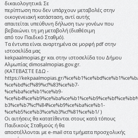
δικαιολογητικά. Σε
περίπτωση που δεν υπάρχουν μεταβολές στην
οικογενειακή κατάσταση, αντί αυτής
απαιτείται υπεύθυνη δήλωση των γονέων που
βεβαιώνει τη μη μεταβολή (διαθέσιμη
από τον Παιδικό Σταθμό).
Τα έντυπα είναι αναρτημένα σε μορφή pdf στην
ιστοσελίδα μας
kekpaalmopias.gr και στην ιστοσελίδα του Δήμου
Αλμωπίας dimosalmopias.gov.gr.
(ΚΑΤΕΒΑΣΤΕ ΕΔΩ -
https://kekpaalmopias.gr/%ce%b1%ce%bd%ce%b1%ce%
%ce%bd%cf%89%cf%83%ce%b7-
%ce%ba%ce%b1%ce%b9-
%ce%b4%ce%b9%ce%ba%ce%b1%ce%b9%ce%bf%ce%bb
b3%ce%b7%cf%84%ce%b9%ce%ba%ce%b1-
%ce%b5%ce%b3%ce%b3%cf%81%ce%b1/ )
Οι αιτήσεις θα κατατίθενται στους κατά τόπους
Παιδικούς Σταθμούς ή θα
αποστέλλονται με e-mail στα τμήματα προσχολικής