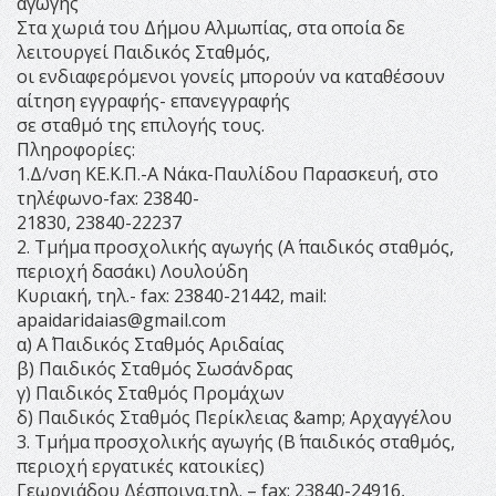
αγωγής
Στα χωριά του Δήμου Αλμωπίας, στα οποία δε
λειτουργεί Παιδικός Σταθμός,
οι ενδιαφερόμενοι γονείς μπορούν να καταθέσουν
αίτηση εγγραφής- επανεγγραφής
σε σταθμό της επιλογής τους.
Πληροφορίες:
1.Δ/νση ΚΕ.Κ.Π.-Α Νάκα-Παυλίδου Παρασκευή, στο
τηλέφωνο-fax: 23840-
21830, 23840-22237
2. Τμήμα προσχολικής αγωγής (Α΄ παιδικός σταθμός,
περιοχή δασάκι) Λουλούδη
Κυριακή, τηλ.- fax: 23840-21442, mail:
apaidaridaias@gmail.com
α) Α΄ Παιδικός Σταθμός Αριδαίας
β) Παιδικός Σταθμός Σωσάνδρας
γ) Παιδικός Σταθμός Προμάχων
δ) Παιδικός Σταθμός Περίκλειας &amp; Αρχαγγέλου
3. Τμήμα προσχολικής αγωγής (Β΄ παιδικός σταθμός,
περιοχή εργατικές κατοικίες)
Γεωργιάδου Δέσποινα,τηλ. – fax: 23840-24916,