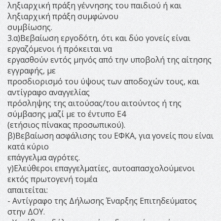
ληξιαρχική πράξη γέννησης του παιδιού ή και
ληξιαρχική πράξη συμφώνου
συμβίωσης.
3.α)Βεβαίωση εργοδότη, ότι και δύο γονείς είναι
εργαζόμενοι ή πρόκειται να
εργασθούν εντός μηνός από την υποβολή της αίτησης
εγγραφής, με
προσδιορισμό του ύψους των αποδοχών τους, και
αντίγραφο αναγγελίας
πρόσληψης της αιτούσας/του αιτούντος ή της
σύμβασης μαζί με το έντυπο Ε4
(ετήσιος πίνακας προσωπικού).
β)Βεβαίωση ασφάλισης του ΕΦΚΑ, για γονείς που είναι
κατά κύριο
επάγγελμα αγρότες.
γ)Ελεύθεροι επαγγελματίες, αυτοαπασχολούμενοι
εκτός πρωτογενή τομέα
απαιτείται:
- Αντίγραφο της Δήλωσης Έναρξης Επιτηδεύματος
στην ΔΟΥ.