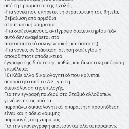
από τη Γραμματεία της Σχολής.
-Για γονέα που υπηρετεί τη στρατιωτική του θητεία,
βεβαίωση από αρμόδια
στρατιωτική υπηρεσία.
-Για διαζευγμένους, αντίγραφο διαζευκτηρίου (εάν
αυτό δεν αναφέρεται στο
πιστοποιητικό οικογενειακής κατάστασης).
-Για γονείς σε διάσταση, αίτηση διαζυγίου ή
οποιοδήποτε αποδεικτικό
έγγραφο της διάστασης, καθώς και δικαστική απόφαση
επιμέλειας
10) Κάθε άλλο δικαιολογητικό που κρίνεται
απαραίτητο από το Δ.Σ., για τη
διευκόλυνση της επιλογής.
Για την εγγραφή παιδιού στο Σταθμό αλλοδαπών
γονέων, εκτός από τα
παραπάνω δικαιολογητικά, απαραίτητη προϋπόθεση
είναι και η άδεια νόμιμης
παραμονής στη χώρα μας.
Για την επανεγγραφή απαιτούνται όλα τα παραπάνω