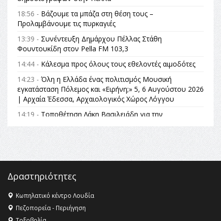
18:56 -
Βάζουμε τα μπάζα στη θέση τους –
Προλαμβάνουμε τις πυρκαγιές
13:39 -
Συνέντευξη Δημάρχου Πέλλας Στάθη
Φουντουκίδη στον Pella FM 103,3
14:44 -
Κάλεσμα προς όλους τους εθελοντές αιμοδότες
14:23 -
Όλη η Ελλάδα ένας πολιτισμός Μουσική
εγκατάσταση Πόλεμος και «Ειρήνη;» 5, 6 Αυγούστου 2026
| Αρχαία Έδεσσα, Αρχαιολογικός Χώρος Λόγγου
14:19 -
Τοποθέτηση Λάκη Βασιλειάδη για την
Αναθεώρηση του Συντάγματος: «Σε τέτοιες κορυφαίες
θεσμικές διαδικασίες υπάρχει μόνο η ευθύνη απέναντι
στις επόμενες γενιές»
16:35 -
Το πρόγραμμα του ΠΑΟΚ στον δεύτερο γύρο του
Champions League!
Δραστηριότητες
16:27 -
Όλυμπος: Εντάχθηκε στον Κατάλογο Παγκόσμιας
Κληρονομιάς της UNESCO – Ομόφωνη η απόφαση Ο
Κωπηλατικό κέντρο Λουδία
Όλυμπος αναγνωρίστηκε ως φυσικό και πολιτιστικό
Πεζοπορεία - Περιήγηση
αγαθό εξέχουσας οικουμενικής αξίας για την
Τοξοβολία