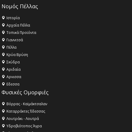
Νομός Πέλλας
Ιστορία
Αρχαία Πέλλα
Τοπικά Προϊόντα
Γιαννιτσά
Πέλλα
Κρύα Βρύση
Σκύδρα
Αριδαία
Aρνισσα
Eδεσσα
Φυσικές Ομορφιές
Βόρρας - Καϊμάκτσαλαν
Καταρράκτες Έδεσσας
Λουτράκι - Λουτρά
Υδροβιότοπος Άγρα