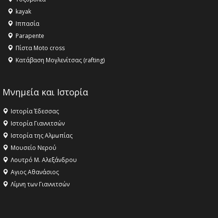
ανθρωπότητα
kayak
16:18 -
ΕΝΟΡΙΑΚΕΣ ΚΑΛΟΚΑΙΡΙΝΕΣ ΔΡΑΣΕΙΣ ΓΙΑ ΠΑΙΔΙΑ
Ιππασία
ΣΤΗΝ ΕΔΕΣΣΑ
Parapente
Πίστα Moto cross
Κατάβαση Μογλενίτσας (rafting)
Μνημεία και Ιστορία
Ιστορία Έδεσσας
Ιστορία Γιαννιτσών
Ιστορία της Αλμωπίας
Μουσείο Νερού
Λουτρό Μ. Αλεξάνδρου
Αγιος Αθανάσιος
Λίμνη των Γιαννιτσών