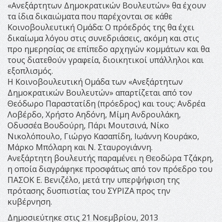
«Ανεξάρτητων Δημοκρατικών Βουλευτών» θα έχουν
τα ίδια δικαιώματα που παρέχονται σε κάθε
Κοινοβουλευτική Ομάδα: Ο πρόεδρός της θα έχει
δικαίωμα λόγου στις συνεδριάσεις, ακόμη και στις
προ ημερησίας σε επίπεδο αρχηγών κομμάτων και θα
τους διατεθούν γραφεία, διοικητικοί υπάλληλοι και
εξοπλισμός.
Η Κοινοβουλευτική Ομάδα των «Ανεξάρτητων
Δημοκρατικών Βουλευτών» απαρτίζεται από τον
Θεόδωρο Παραστατίδη (πρόεδρος) και τους: Ανδρέα
Λοβέρδο, Χρήστο Αηδόνη, Μίμη Ανδρουλάκη,
Οδυσσέα Βουδούρη, Πάρι Μουτσινά, Νίκο
Νικολόπουλο, Γιώργο Κασαπίδη, Ιωάννη Κουράκο,
Μάρκο Μπόλαρη και Ν. Σταυρογιάννη.
Ανεξάρτητη βουλευτής παραμένει η Θεοδώρα Τζάκρη,
η οποία διαγράφηκε προσφάτως από τον πρόεδρο του
ΠΑΣΟΚ Ε. Βενιζέλο, μετά την υπερψήφιση της
πρότασης δυσπιστίας του ΣΥΡΙΖΑ προς την
κυβέρνηση.
Δημοσιεύτηκε στις 21 Νοεμβρίου, 2013