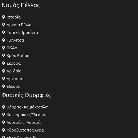
Νομός Πέλλας
Ιστορία
Αρχαία Πέλλα
Τοπικά Προϊόντα
Γιαννιτσά
Πέλλα
Κρύα Βρύση
Σκύδρα
Αριδαία
Aρνισσα
Eδεσσα
Φυσικές Ομορφιές
Βόρρας - Καϊμάκτσαλαν
Καταρράκτες Έδεσσας
Λουτράκι - Λουτρά
Υδροβιότοπος Άγρα
Λίμνη Βεγορίτιδα