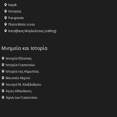
ανθρωπότητα
kayak
16:18 -
ΕΝΟΡΙΑΚΕΣ ΚΑΛΟΚΑΙΡΙΝΕΣ ΔΡΑΣΕΙΣ ΓΙΑ ΠΑΙΔΙΑ
Ιππασία
ΣΤΗΝ ΕΔΕΣΣΑ
Parapente
Πίστα Moto cross
Κατάβαση Μογλενίτσας (rafting)
Μνημεία και Ιστορία
Ιστορία Έδεσσας
Ιστορία Γιαννιτσών
Ιστορία της Αλμωπίας
Μουσείο Νερού
Λουτρό Μ. Αλεξάνδρου
Αγιος Αθανάσιος
Λίμνη των Γιαννιτσών