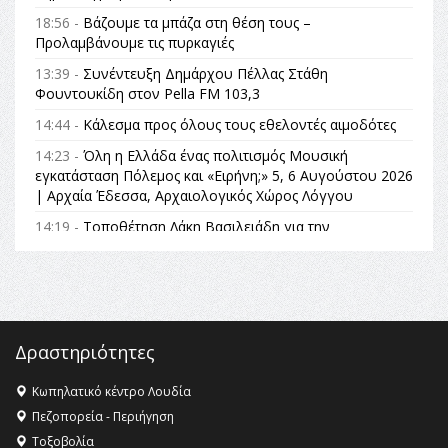
18:56 -
Βάζουμε τα μπάζα στη θέση τους –
Προλαμβάνουμε τις πυρκαγιές
13:39 -
Συνέντευξη Δημάρχου Πέλλας Στάθη
Φουντουκίδη στον Pella FM 103,3
14:44 -
Κάλεσμα προς όλους τους εθελοντές αιμοδότες
14:23 -
Όλη η Ελλάδα ένας πολιτισμός Μουσική
εγκατάσταση Πόλεμος και «Ειρήνη;» 5, 6 Αυγούστου 2026
| Αρχαία Έδεσσα, Αρχαιολογικός Χώρος Λόγγου
14:19 -
Τοποθέτηση Λάκη Βασιλειάδη για την
Αναθεώρηση του Συντάγματος: «Σε τέτοιες κορυφαίες
θεσμικές διαδικασίες υπάρχει μόνο η ευθύνη απέναντι
στις επόμενες γενιές»
16:35 -
Το πρόγραμμα του ΠΑΟΚ στον δεύτερο γύρο του
Champions League!
Δραστηριότητες
16:27 -
Όλυμπος: Εντάχθηκε στον Κατάλογο Παγκόσμιας
Κληρονομιάς της UNESCO – Ομόφωνη η απόφαση Ο
Κωπηλατικό κέντρο Λουδία
Όλυμπος αναγνωρίστηκε ως φυσικό και πολιτιστικό
Πεζοπορεία - Περιήγηση
αγαθό εξέχουσας οικουμενικής αξίας για την
Τοξοβολία