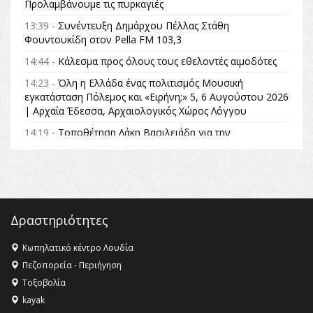
Προλαμβάνουμε τις πυρκαγιές
13:39 -
Συνέντευξη Δημάρχου Πέλλας Στάθη
Φουντουκίδη στον Pella FM 103,3
14:44 -
Κάλεσμα προς όλους τους εθελοντές αιμοδότες
14:23 -
Όλη η Ελλάδα ένας πολιτισμός Μουσική
εγκατάσταση Πόλεμος και «Ειρήνη;» 5, 6 Αυγούστου 2026
| Αρχαία Έδεσσα, Αρχαιολογικός Χώρος Λόγγου
14:19 -
Τοποθέτηση Λάκη Βασιλειάδη για την
Αναθεώρηση του Συντάγματος: «Σε τέτοιες κορυφαίες
θεσμικές διαδικασίες υπάρχει μόνο η ευθύνη απέναντι
στις επόμενες γενιές»
16:35 -
Το πρόγραμμα του ΠΑΟΚ στον δεύτερο γύρο του
Champions League!
Δραστηριότητες
16:27 -
Όλυμπος: Εντάχθηκε στον Κατάλογο Παγκόσμιας
Κληρονομιάς της UNESCO – Ομόφωνη η απόφαση Ο
Κωπηλατικό κέντρο Λουδία
Όλυμπος αναγνωρίστηκε ως φυσικό και πολιτιστικό
Πεζοπορεία - Περιήγηση
αγαθό εξέχουσας οικουμενικής αξίας για την
Τοξοβολία
ανθρωπότητα
kayak
16:18 -
ΕΝΟΡΙΑΚΕΣ ΚΑΛΟΚΑΙΡΙΝΕΣ ΔΡΑΣΕΙΣ ΓΙΑ ΠΑΙΔΙΑ