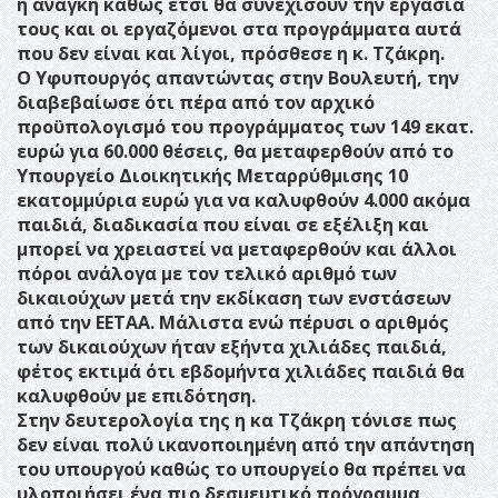
η ανάγκη καθώς έτσι θα συνεχίσουν την εργασία
τους και οι εργαζόμενοι στα προγράμματα αυτά
που δεν είναι και λίγοι, πρόσθεσε η κ. Τζάκρη.
Ο Υφυπουργός απαντώντας στην Βουλευτή, την
διαβεβαίωσε ότι πέρα από τον αρχικό
προϋπολογισμό του προγράμματος των 149 εκατ.
ευρώ για 60.000 θέσεις, θα μεταφερθούν από το
Υπουργείο Διοικητικής Μεταρρύθμισης 10
εκατομμύρια ευρώ για να καλυφθούν 4.000 ακόμα
παιδιά, διαδικασία που είναι σε εξέλιξη και
μπορεί να χρειαστεί να μεταφερθούν και άλλοι
πόροι ανάλογα με τον τελικό αριθμό των
δικαιούχων μετά την εκδίκαση των ενστάσεων
από την ΕΕΤΑΑ. Μάλιστα ενώ πέρυσι ο αριθμός
των δικαιούχων ήταν εξήντα χιλιάδες παιδιά,
φέτος εκτιμά ότι εβδομήντα χιλιάδες παιδιά θα
καλυφθούν με επιδότηση.
Στην δευτερολογία της η κα Τζάκρη τόνισε πως
δεν είναι πολύ ικανοποιημένη από την απάντηση
του υπουργού καθώς το υπουργείο θα πρέπει να
υλοποιήσει ένα πιο δεσμευτικό πρόγραμμα