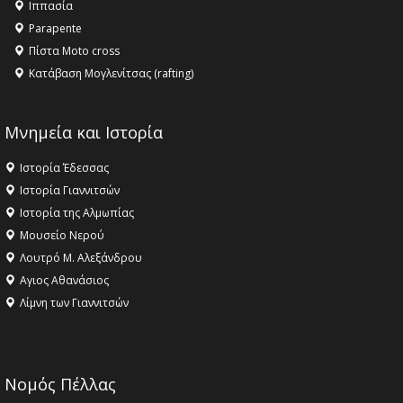
Ιππασία
ΣΤΗΝ ΕΔΕΣΣΑ
Parapente
Πίστα Moto cross
Κατάβαση Μογλενίτσας (rafting)
Μνημεία και Ιστορία
Ιστορία Έδεσσας
Ιστορία Γιαννιτσών
Ιστορία της Αλμωπίας
Μουσείο Νερού
Λουτρό Μ. Αλεξάνδρου
Αγιος Αθανάσιος
Λίμνη των Γιαννιτσών
Νομός Πέλλας