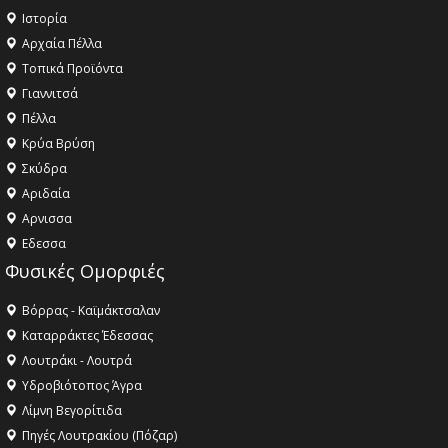
Ιστορία
Αρχαία Πέλλα
Τοπικά Προϊόντα
Γιαννιτσά
Πέλλα
Κρύα Βρύση
Σκύδρα
Αριδαία
Aρνισσα
Eδεσσα
Φυσικές Ομορφιές
Βόρρας - Καϊμάκτσαλαν
Καταρράκτες Έδεσσας
Λουτράκι - Λουτρά
Υδροβιότοπος Άγρα
Λίμνη Βεγορίτιδα
Πηγές Λουτρακίου (Πόζαρ)