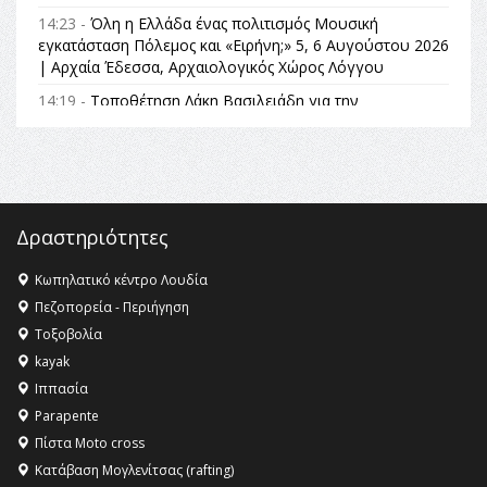
14:23 -
Όλη η Ελλάδα ένας πολιτισμός Μουσική
εγκατάσταση Πόλεμος και «Ειρήνη;» 5, 6 Αυγούστου 2026
| Αρχαία Έδεσσα, Αρχαιολογικός Χώρος Λόγγου
14:19 -
Τοποθέτηση Λάκη Βασιλειάδη για την
Αναθεώρηση του Συντάγματος: «Σε τέτοιες κορυφαίες
θεσμικές διαδικασίες υπάρχει μόνο η ευθύνη απέναντι
στις επόμενες γενιές»
16:35 -
Το πρόγραμμα του ΠΑΟΚ στον δεύτερο γύρο του
Champions League!
Δραστηριότητες
16:27 -
Όλυμπος: Εντάχθηκε στον Κατάλογο Παγκόσμιας
Κληρονομιάς της UNESCO – Ομόφωνη η απόφαση Ο
Κωπηλατικό κέντρο Λουδία
Όλυμπος αναγνωρίστηκε ως φυσικό και πολιτιστικό
Πεζοπορεία - Περιήγηση
αγαθό εξέχουσας οικουμενικής αξίας για την
Τοξοβολία
ανθρωπότητα
kayak
16:18 -
ΕΝΟΡΙΑΚΕΣ ΚΑΛΟΚΑΙΡΙΝΕΣ ΔΡΑΣΕΙΣ ΓΙΑ ΠΑΙΔΙΑ
Ιππασία
ΣΤΗΝ ΕΔΕΣΣΑ
Parapente
Πίστα Moto cross
Κατάβαση Μογλενίτσας (rafting)