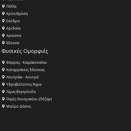
Πέλλα
Κρύα Βρύση
Σκύδρα
Αριδαία
Aρνισσα
Eδεσσα
Φυσικές Ομορφιές
Βόρρας - Καϊμάκτσαλαν
Καταρράκτες Έδεσσας
Λουτράκι - Λουτρά
Υδροβιότοπος Άγρα
Λίμνη Βεγορίτιδα
Πηγές Λουτρακίου (Πόζαρ)
Μαύρο Δάσος