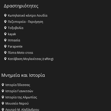
Champions League!
Δραστηριότητες
16:27 -
Όλυμπος: Εντάχθηκε στον Κατάλογο Παγκόσμιας
Κληρονομιάς της UNESCO – Ομόφωνη η απόφαση Ο
Κωπηλατικό κέντρο Λουδία
Όλυμπος αναγνωρίστηκε ως φυσικό και πολιτιστικό
Πεζοπορεία - Περιήγηση
αγαθό εξέχουσας οικουμενικής αξίας για την
Τοξοβολία
ανθρωπότητα
kayak
16:18 -
ΕΝΟΡΙΑΚΕΣ ΚΑΛΟΚΑΙΡΙΝΕΣ ΔΡΑΣΕΙΣ ΓΙΑ ΠΑΙΔΙΑ
Ιππασία
ΣΤΗΝ ΕΔΕΣΣΑ
Parapente
Πίστα Moto cross
Κατάβαση Μογλενίτσας (rafting)
Μνημεία και Ιστορία
Ιστορία Έδεσσας
Ιστορία Γιαννιτσών
Ιστορία της Αλμωπίας
Μουσείο Νερού
Λουτρό Μ. Αλεξάνδρου