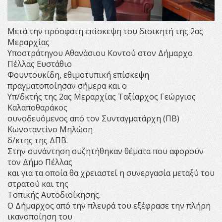
Μετά την πρόσφατη επίσκεψη του διοικητή της 2ας
Μεραρχίας
Υποστράτηγου Αθανάσιου Κοντού στον Δήμαρχο
Πέλλας Ευστάθιο
Φουντουκίδη, εθιμοτυπική επίσκεψη
πραγματοποίησαν σήμερα και ο
Υπ/δκτής της 2ας Μεραρχίας Ταξίαρχος Γεώργιος
Καλαποθαράκος
συνοδευόμενος από τον Συνταγματάρχη (ΠΒ)
Κωνσταντίνο Μηλώση
δ/κτης της ΔΠΒ.
Στην συνάντηση συζητήθηκαν θέματα που αφορούν
τον Δήμο Πέλλας
και για τα οποία θα χρειαστεί η συνεργασία μεταξύ του
στρατού και της
Τοπικής Αυτοδιοίκησης.
Ο Δήμαρχος από την πλευρά του εξέφρασε την πλήρη
ικανοποίηση του