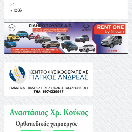
31
« Ιούλ