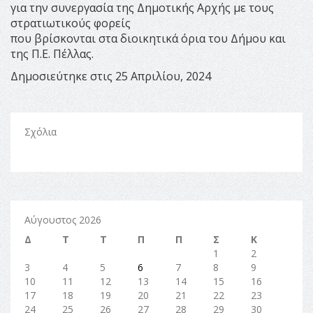
για την συνεργασία της Δημοτικής Αρχής με τους
στρατιωτικούς φορείς
που βρίσκονται στα διοικητικά όρια του Δήμου και
της Π.Ε. Πέλλας.
Δημοσιεύτηκε στις 25 Απριλίου, 2024
Σχόλια
Αύγουστος 2026
Δ
Τ
Τ
Π
Π
Σ
Κ
1
2
3
4
5
6
7
8
9
10
11
12
13
14
15
16
17
18
19
20
21
22
23
24
25
26
27
28
29
30