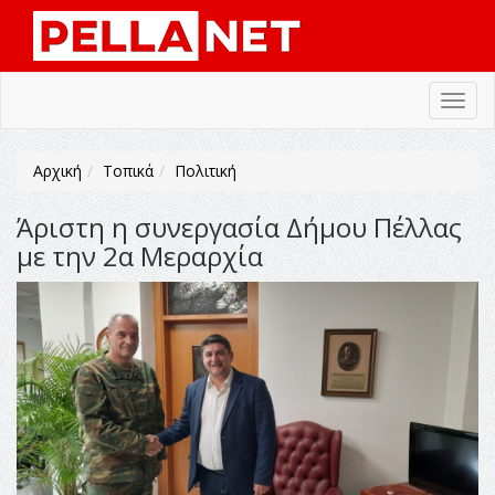
Toggl
navig
Αρχική
Τοπικά
Πολιτική
Άριστη η συνεργασία Δήμου Πέλλας
με την 2α Μεραρχία