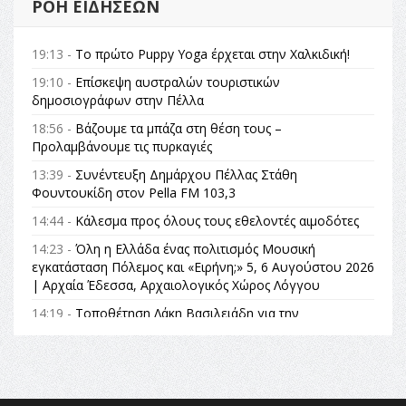
ΡΟΉ ΕΙΔΉΣΕΩΝ
19:13 -
Το πρώτο Puppy Yoga έρχεται στην Χαλκιδική!
19:10 -
Επίσκεψη αυστραλών τουριστικών
δημοσιογράφων στην Πέλλα
18:56 -
Βάζουμε τα μπάζα στη θέση τους –
Προλαμβάνουμε τις πυρκαγιές
13:39 -
Συνέντευξη Δημάρχου Πέλλας Στάθη
Φουντουκίδη στον Pella FM 103,3
14:44 -
Κάλεσμα προς όλους τους εθελοντές αιμοδότες
14:23 -
Όλη η Ελλάδα ένας πολιτισμός Μουσική
εγκατάσταση Πόλεμος και «Ειρήνη;» 5, 6 Αυγούστου 2026
| Αρχαία Έδεσσα, Αρχαιολογικός Χώρος Λόγγου
14:19 -
Τοποθέτηση Λάκη Βασιλειάδη για την
Αναθεώρηση του Συντάγματος: «Σε τέτοιες κορυφαίες
θεσμικές διαδικασίες υπάρχει μόνο η ευθύνη απέναντι
στις επόμενες γενιές»
16:35 -
Το πρόγραμμα του ΠΑΟΚ στον δεύτερο γύρο του