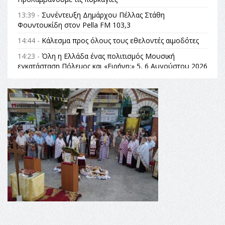
13:39 -
Συνέντευξη Δημάρχου Πέλλας Στάθη
Φουντουκίδη στον Pella FM 103,3
14:44 -
Κάλεσμα προς όλους τους εθελοντές αιμοδότες
14:23 -
Όλη η Ελλάδα ένας πολιτισμός Μουσική
εγκατάσταση Πόλεμος και «Ειρήνη;» 5, 6 Αυγούστου 2026
| Αρχαία Έδεσσα, Αρχαιολογικός Χώρος Λόγγου
14:19 -
Τοποθέτηση Λάκη Βασιλειάδη για την
Αναθεώρηση του Συντάγματος: «Σε τέτοιες κορυφαίες
θεσμικές διαδικασίες υπάρχει μόνο η ευθύνη απέναντι
στις επόμενες γενιές»
16:35 -
Το πρόγραμμα του ΠΑΟΚ στον δεύτερο γύρο του
Champions League!
16:27 -
Όλυμπος: Εντάχθηκε στον Κατάλογο Παγκόσμιας
Κληρονομιάς της UNESCO – Ομόφωνη η απόφαση Ο
Όλυμπος αναγνωρίστηκε ως φυσικό και πολιτιστικό
αγαθό εξέχουσας οικουμενικής αξίας για την
ανθρωπότητα