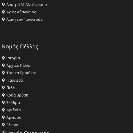
Λουτρό Μ. Αλεξάνδρου
Αγιος Αθανάσιος
Λίμνη των Γιαννιτσών
Νομός Πέλλας
Ιστορία
Αρχαία Πέλλα
Τοπικά Προϊόντα
Γιαννιτσά
Πέλλα
Κρύα Βρύση
Σκύδρα
Αριδαία
Aρνισσα
Eδεσσα