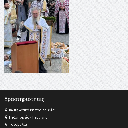
16:18 -
ΕΝΟΡΙΑΚΕΣ ΚΑΛΟΚΑΙΡΙΝΕΣ ΔΡΑΣΕΙΣ ΓΙΑ ΠΑΙΔΙΑ
ΣΤΗΝ ΕΔΕΣΣΑ
16:15 -
Εργασίες συντήρησης οδοφωτισμού στην Ενωτική
Οδό Σίνδου από την Περιφέρεια Κεντρικής Μακεδονίας
11:36 -
Λάκης Βασιλειάδης, Συνέντευξη PellaFm 103,3 για
το Μουσείο της Πέλλας, Λουτρά Πόζαρ και Χιονοδρομικό
18:09 -
Αυτό το καλοκαίρι δίνουμε ραντεβού στο πιο
όμορφο θερινό σινεμά της Ελλάδας!
Δραστηριότητες
Κωπηλατικό κέντρο Λουδία
Πεζοπορεία - Περιήγηση
Τοξοβολία