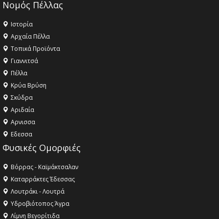
Νομός Πέλλας
Ιστορία
Αρχαία Πέλλα
Τοπικά Προϊόντα
Γιαννιτσά
Πέλλα
Κρύα Βρύση
Σκύδρα
Αριδαία
Aρνισσα
Eδεσσα
Φυσικές Ομορφιές
Βόρρας - Καϊμάκτσαλαν
Καταρράκτες Έδεσσας
Λουτράκι - Λουτρά
Υδροβιότοπος Άγρα
Λίμνη Βεγορίτιδα