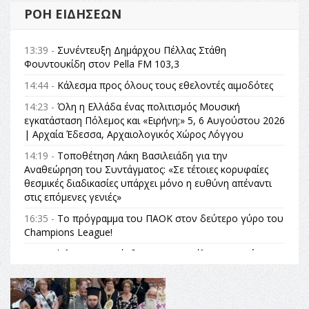
ΡΟΉ ΕΙΔΉΣΕΩΝ
13:39 -
Συνέντευξη Δημάρχου Πέλλας Στάθη
Φουντουκίδη στον Pella FM 103,3
14:44 -
Κάλεσμα προς όλους τους εθελοντές αιμοδότες
14:23 -
Όλη η Ελλάδα ένας πολιτισμός Μουσική
εγκατάσταση Πόλεμος και «Ειρήνη;» 5, 6 Αυγούστου 2026
| Αρχαία Έδεσσα, Αρχαιολογικός Χώρος Λόγγου
14:19 -
Τοποθέτηση Λάκη Βασιλειάδη για την
Αναθεώρηση του Συντάγματος: «Σε τέτοιες κορυφαίες
θεσμικές διαδικασίες υπάρχει μόνο η ευθύνη απέναντι
στις επόμενες γενιές»
16:35 -
Το πρόγραμμα του ΠΑΟΚ στον δεύτερο γύρο του
Champions League!
16:27 -
Όλυμπος: Εντάχθηκε στον Κατάλογο Παγκόσμιας
Κληρονομιάς της UNESCO – Ομόφωνη η απόφαση Ο
Όλυμπος αναγνωρίστηκε ως φυσικό και πολιτιστικό
αγαθό εξέχουσας οικουμενικής αξίας για την
ανθρωπότητα