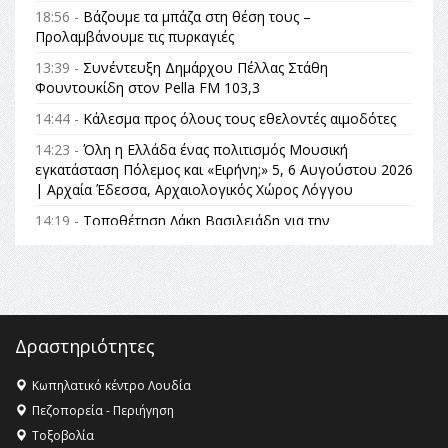
18:56 -
Βάζουμε τα μπάζα στη θέση τους –
Προλαμβάνουμε τις πυρκαγιές
13:39 -
Συνέντευξη Δημάρχου Πέλλας Στάθη
Φουντουκίδη στον Pella FM 103,3
14:44 -
Κάλεσμα προς όλους τους εθελοντές αιμοδότες
14:23 -
Όλη η Ελλάδα ένας πολιτισμός Μουσική
εγκατάσταση Πόλεμος και «Ειρήνη;» 5, 6 Αυγούστου 2026
| Αρχαία Έδεσσα, Αρχαιολογικός Χώρος Λόγγου
14:19 -
Τοποθέτηση Λάκη Βασιλειάδη για την
Αναθεώρηση του Συντάγματος: «Σε τέτοιες κορυφαίες
θεσμικές διαδικασίες υπάρχει μόνο η ευθύνη απέναντι
στις επόμενες γενιές»
16:35 -
Το πρόγραμμα του ΠΑΟΚ στον δεύτερο γύρο του
Champions League!
Δραστηριότητες
16:27 -
Όλυμπος: Εντάχθηκε στον Κατάλογο Παγκόσμιας
Κληρονομιάς της UNESCO – Ομόφωνη η απόφαση Ο
Κωπηλατικό κέντρο Λουδία
Όλυμπος αναγνωρίστηκε ως φυσικό και πολιτιστικό
Πεζοπορεία - Περιήγηση
αγαθό εξέχουσας οικουμενικής αξίας για την
Τοξοβολία
ανθρωπότητα