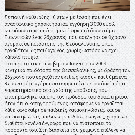
Σε ποινή κάθειρξης 10 ετών με έφεση που έχει
ανασταλτικό χαρακτήρα και εγγύηση 3.000 ευρώ
καταδικάστηκε από το μικτό ορκωτό δικαστήριο
Γιαννιτσών ένας 26χρονος, που ασέλγησε σε 9χρονο
αγοράκι σε παιδότοπο της Θεσσαλονίκης, όπου
εργαζόταν ως παιδαγωγός, χωρίς ωστόσο να έχει
κάποιο πτυχίο.
Το περιστατικό συνέβη τον Ιούνιο του 2003 σε
κεντρικό παιδότοπο της Θεσσαλονίκης, με δράστη τον
26χρονο που εργαζόταν εκεί ως κλόουν και θύμα ένα
9χρονο τότε αγόρι που συμμετείχε σε παιδικό πάρτι.
Χαρακτηριστικό στοιχείο της υπόθεσης, που
επισημάνθηκε και από τον πρόεδρο του δικαστηρίου,
ήταν ότι ο κατηγορούμενος κατάφερνε να εργάζεται
κάθε καλοκαίρι σε παιδικές κατασκηνώσεις, και σε
κατασκηνώσεις παιδιών με ειδικές ανάγκες, χωρίς να
διαθέτει κανένα έγγραφο που να πιστοποιεί τα
προσόντα του. Στη διάρκεια του χειμώνα επέλεγε να