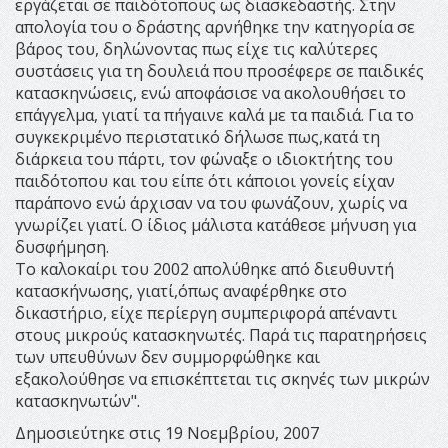
εργάζεται σε παιδότοπους ως διασκεδαστής. Στην
απολογία του ο δράστης αρνήθηκε την κατηγορία σε
βάρος του, δηλώνοντας πως είχε τις καλύτερες
συστάσεις για τη δουλειά που προσέφερε σε παιδικές
κατασκηνώσεις, ενώ αποφάσισε να ακολουθήσει το
επάγγελμα, γιατί τα πήγαινε καλά με τα παιδιά. Για το
συγκεκριμένο περιστατικό δήλωσε πως,κατά τη
διάρκεια του πάρτι, τον φώναξε ο ιδιοκτήτης του
παιδότοπου και του είπε ότι κάποιοι γονείς είχαν
παράπονο ενώ άρχισαν να του φωνάζουν, χωρίς να
γνωρίζει γιατί. Ο ίδιος μάλιστα κατάθεσε μήνυση για
δυσφήμηση.
Το καλοκαίρι του 2002 απολύθηκε από διευθυντή
κατασκήνωσης, γιατί,όπως αναφέρθηκε στο
δικαστήριο, είχε περίεργη συμπεριφορά απέναντι
στους μικρούς κατασκηνωτές. Παρά τις παρατηρήσεις
των υπευθύνων δεν συμμορφώθηκε και
εξακολούθησε να επισκέπτεται τις σκηνές των μικρών
κατασκηνωτών".
Δημοσιεύτηκε στις 19 Νοεμβρίου, 2007