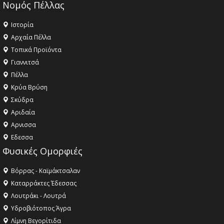
Νομός Πέλλας
Ιστορία
Αρχαία Πέλλα
Τοπικά Προϊόντα
Γιαννιτσά
Πέλλα
Κρύα Βρύση
Σκύδρα
Αριδαία
Aρνισσα
Eδεσσα
Φυσικές Ομορφιές
Βόρρας - Καϊμάκτσαλαν
Καταρράκτες Έδεσσας
Λουτράκι - Λουτρά
Υδροβιότοπος Άγρα
Λίμνη Βεγορίτιδα