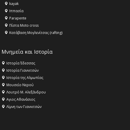
kayak
16:18 -
ΕΝΟΡΙΑΚΕΣ ΚΑΛΟΚΑΙΡΙΝΕΣ ΔΡΑΣΕΙΣ ΓΙΑ ΠΑΙΔΙΑ
Ιππασία
ΣΤΗΝ ΕΔΕΣΣΑ
Parapente
Πίστα Moto cross
Κατάβαση Μογλενίτσας (rafting)
Μνημεία και Ιστορία
Ιστορία Έδεσσας
Ιστορία Γιαννιτσών
Ιστορία της Αλμωπίας
Μουσείο Νερού
Λουτρό Μ. Αλεξάνδρου
Αγιος Αθανάσιος
Λίμνη των Γιαννιτσών