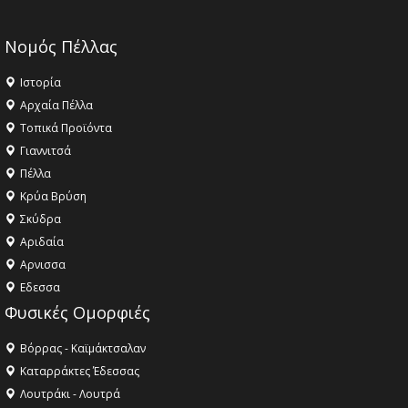
Νομός Πέλλας
Ιστορία
Αρχαία Πέλλα
Τοπικά Προϊόντα
Γιαννιτσά
Πέλλα
Κρύα Βρύση
Σκύδρα
Αριδαία
Aρνισσα
Eδεσσα
Φυσικές Ομορφιές
Βόρρας - Καϊμάκτσαλαν
Καταρράκτες Έδεσσας
Λουτράκι - Λουτρά