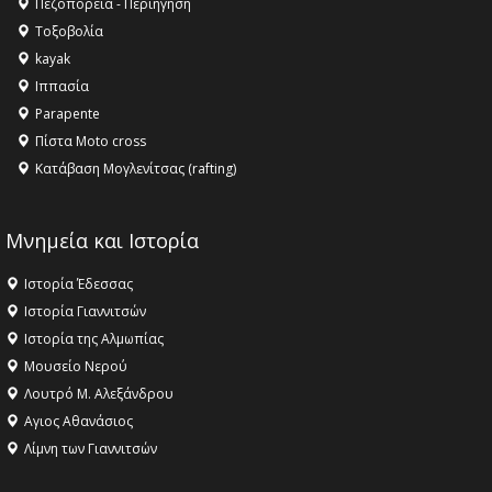
Πεζοπορεία - Περιήγηση
Οδό Σίνδου από την Περιφέρεια Κεντρικής Μακεδονίας
Τοξοβολία
11:36 -
Λάκης Βασιλειάδης, Συνέντευξη PellaFm 103,3 για
kayak
το Μουσείο της Πέλλας, Λουτρά Πόζαρ και Χιονοδρομικό
Ιππασία
18:09 -
Αυτό το καλοκαίρι δίνουμε ραντεβού στο πιο
Parapente
όμορφο θερινό σινεμά της Ελλάδας!
Πίστα Moto cross
Κατάβαση Μογλενίτσας (rafting)
Μνημεία και Ιστορία
Ιστορία Έδεσσας
Ιστορία Γιαννιτσών
Ιστορία της Αλμωπίας
Μουσείο Νερού
Λουτρό Μ. Αλεξάνδρου
Αγιος Αθανάσιος
Λίμνη των Γιαννιτσών