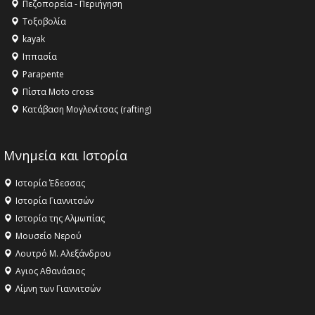
Πεζοπορεία - Περιήγηση
αγαθό εξέχουσας οικουμενικής αξίας για την
Τοξοβολία
ανθρωπότητα
kayak
16:18 -
ΕΝΟΡΙΑΚΕΣ ΚΑΛΟΚΑΙΡΙΝΕΣ ΔΡΑΣΕΙΣ ΓΙΑ ΠΑΙΔΙΑ
Ιππασία
ΣΤΗΝ ΕΔΕΣΣΑ
Parapente
Πίστα Moto cross
Κατάβαση Μογλενίτσας (rafting)
Μνημεία και Ιστορία
Ιστορία Έδεσσας
Ιστορία Γιαννιτσών
Ιστορία της Αλμωπίας
Μουσείο Νερού
Λουτρό Μ. Αλεξάνδρου
Αγιος Αθανάσιος
Λίμνη των Γιαννιτσών