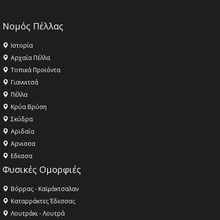
Νομός Πέλλας
Ιστορία
Αρχαία Πέλλα
Τοπικά Προϊόντα
Γιαννιτσά
Πέλλα
Κρύα Βρύση
Σκύδρα
Αριδαία
Aρνισσα
Eδεσσα
Φυσικές Ομορφιές
Βόρρας - Καϊμάκτσαλαν
Καταρράκτες Έδεσσας
Λουτράκι - Λουτρά