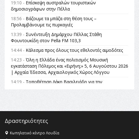
19:10 -
Επίσκεψη αυστραλών τουριστικών
δημοσιογράφων στην Πέλλα
18:56 -
Βάζουμε τα μπάζα στη θέση τους –
Προλαμβάνουμε τις πυρκαγιές
13:39 -
Συνέντευξη Δημάρχου Πέλλας Στάθη
Φουντουκίδη στον Pella FM 103,3
14:44 -
Κάλεσμα προς όλους τους εθελοντές αιμοδότες
14:23 -
Όλη η Ελλάδα ένας πολιτισμός Μουσική
εγκατάσταση Πόλεμος και «Ειρήνη;» 5, 6 Αυγούστου 2026
| Αρχαία Έδεσσα, Αρχαιολογικός Χώρος Λόγγου
14:19 -
Τοποθέτηση Λάκη Βασιλειάδη για την
Αναθεώρηση του Συντάγματος: «Σε τέτοιες κορυφαίες
θεσμικές διαδικασίες υπάρχει μόνο η ευθύνη απέναντι
στις επόμενες γενιές»
16:35 -
Το πρόγραμμα του ΠΑΟΚ στον δεύτερο γύρο του
Champions League!
Δραστηριότητες
16:27 -
Όλυμπος: Εντάχθηκε στον Κατάλογο Παγκόσμιας
Κληρονομιάς της UNESCO – Ομόφωνη η απόφαση Ο
Κωπηλατικό κέντρο Λουδία
Όλυμπος αναγνωρίστηκε ως φυσικό και πολιτιστικό