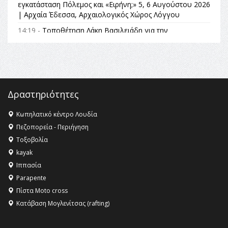
εγκατάσταση Πόλεμος και «Ειρήνη;» 5, 6 Αυγούστου 2026
| Αρχαία Έδεσσα, Αρχαιολογικός Χώρος Λόγγου
14:19 -
Τοποθέτηση Λάκη Βασιλειάδη για την
Αναθεώρηση του Συντάγματος: «Σε τέτοιες κορυφαίες
θεσμικές διαδικασίες υπάρχει μόνο η ευθύνη απέναντι
στις επόμενες γενιές»
16:35 -
Το πρόγραμμα του ΠΑΟΚ στον δεύτερο γύρο του
Champions League!
Δραστηριότητες
16:27 -
Όλυμπος: Εντάχθηκε στον Κατάλογο Παγκόσμιας
Κληρονομιάς της UNESCO – Ομόφωνη η απόφαση Ο
Κωπηλατικό κέντρο Λουδία
Όλυμπος αναγνωρίστηκε ως φυσικό και πολιτιστικό
Πεζοπορεία - Περιήγηση
αγαθό εξέχουσας οικουμενικής αξίας για την
Τοξοβολία
ανθρωπότητα
kayak
16:18 -
ΕΝΟΡΙΑΚΕΣ ΚΑΛΟΚΑΙΡΙΝΕΣ ΔΡΑΣΕΙΣ ΓΙΑ ΠΑΙΔΙΑ
Ιππασία
ΣΤΗΝ ΕΔΕΣΣΑ
Parapente
Πίστα Moto cross
Κατάβαση Μογλενίτσας (rafting)