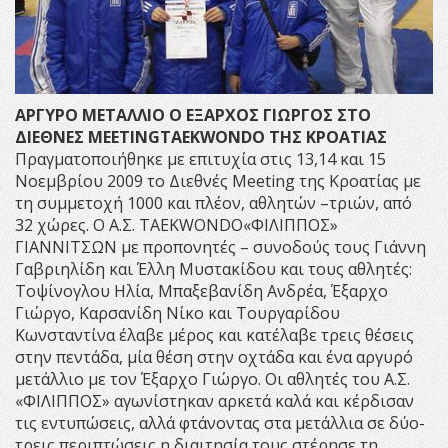
ΑΡΓΥΡΟ ΜΕΤΑΛΛΙΟ Ο ΕΞΑΡΧΟΣ ΓΙΩΡΓΟΣ ΣΤΟ
ΔΙΕΘΝΕΣ
MEETING
TAEKWONDO
ΤΗΣ ΚΡΟΑΤΙΑΣ
Πραγματοποιήθηκε με επιτυχία στις 13,14 και 15
Νοεμβρίου 2009 το Διεθνές Meeting της Κροατίας με
τη συμμετοχή 1000 και πλέον, αθλητών –τριών, από
32 χώρες. Ο Α.Σ. TAEKWONDO«ΦΙΛΙΠΠΟΣ»
ΓΙΑΝΝΙΤΣΩΝ με προπονητές – συνοδούς τους Γιάννη
Γαβριηλίδη και Έλλη Μυστακίδου και τους αθλητές:
Τοψίνογλου Ηλία, Μπαξεβανίδη Ανδρέα, Έξαρχο
Γιώργο, Καρσανίδη Νίκο και Τουργαρίδου
Κωνσταντίνα έλαβε μέρος και κατέλαβε τρεις θέσεις
στην πεντάδα, μία θέση στην οχτάδα και ένα αργυρό
μετάλλιο με τον Έξαρχο Γιώργο. Οι αθλητές του Α.Σ.
«ΦΙΛΙΠΠΟΣ» αγωνίστηκαν αρκετά καλά και κέρδισαν
τις εντυπώσεις, αλλά φτάνοντας στα μετάλλια σε δύο-
τρεις περιπτώσεις η διαιτησία τους στέρησε τη