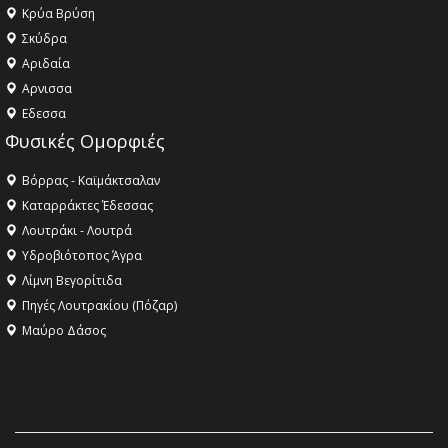
Κρύα Βρύση
Σκύδρα
Αριδαία
Aρνισσα
Eδεσσα
Φυσικές Ομορφιές
Βόρρας - Καϊμάκτσαλαν
Καταρράκτες Έδεσσας
Λουτράκι - Λουτρά
Υδροβιότοπος Άγρα
Λίμνη Βεγορίτιδα
Πηγές Λουτρακίου (Πόζαρ)
Μαύρο Δάσος