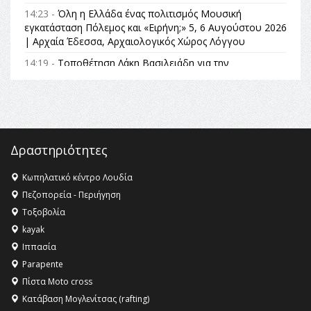
14:23 -
Όλη η Ελλάδα ένας πολιτισμός Μουσική
εγκατάσταση Πόλεμος και «Ειρήνη;» 5, 6 Αυγούστου 2026
| Αρχαία Έδεσσα, Αρχαιολογικός Χώρος Λόγγου
14:19 -
Τοποθέτηση Λάκη Βασιλειάδη για την
Αναθεώρηση του Συντάγματος: «Σε τέτοιες κορυφαίες
θεσμικές διαδικασίες υπάρχει μόνο η ευθύνη απέναντι
στις επόμενες γενιές»
16:35 -
Το πρόγραμμα του ΠΑΟΚ στον δεύτερο γύρο του
Champions League!
Δραστηριότητες
16:27 -
Όλυμπος: Εντάχθηκε στον Κατάλογο Παγκόσμιας
Κληρονομιάς της UNESCO – Ομόφωνη η απόφαση Ο
Κωπηλατικό κέντρο Λουδία
Όλυμπος αναγνωρίστηκε ως φυσικό και πολιτιστικό
Πεζοπορεία - Περιήγηση
αγαθό εξέχουσας οικουμενικής αξίας για την
Τοξοβολία
ανθρωπότητα
kayak
16:18 -
ΕΝΟΡΙΑΚΕΣ ΚΑΛΟΚΑΙΡΙΝΕΣ ΔΡΑΣΕΙΣ ΓΙΑ ΠΑΙΔΙΑ
Ιππασία
ΣΤΗΝ ΕΔΕΣΣΑ
Parapente
Πίστα Moto cross
Κατάβαση Μογλενίτσας (rafting)