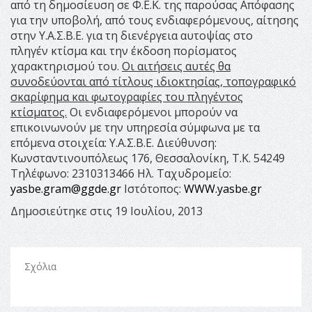
από τη δημοσίευση σε Φ.Ε.Κ. της παρούσας Απόφασης
για την υποβολή, από τους ενδιαφερόμενους, αίτησης
στην Υ.Α.Σ.Β.Ε. για τη διενέργεια αυτοψίας στο
πληγέν κτίσμα και την έκδοση πορίσματος
χαρακτηρισμού του.
Οι αιτήσεις αυτές θα
συνοδεύονται από τίτλους ιδιοκτησίας, τοπογραφικό
σκαρίφημα και φωτογραφίες του πληγέντος
κτίσματος.
Οι ενδιαφερόμενοι μπορούν να
επικοινωνούν με την υπηρεσία σύμφωνα με τα
επόμενα στοιχεία: Υ.Α.Σ.Β.Ε. Διεύθυνση:
Κωνσταντινουπόλεως 176, Θεσσαλονίκη, Τ.Κ. 54249
Τηλέφωνο: 2310313466 Ηλ. Ταχυδρομείο:
yasbe.gram@ggde.gr
Ιστότοπος:
WWW.yasbe.gr
Δημοσιεύτηκε στις 19 Ιουλίου, 2013
Σχόλια