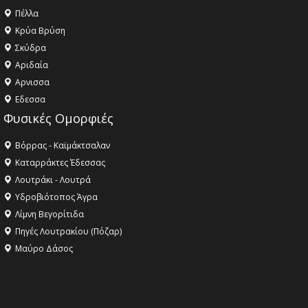
Πέλλα
Κρύα Βρύση
Σκύδρα
Αριδαία
Aρνισσα
Eδεσσα
Φυσικές Ομορφιές
Βόρρας - Καϊμάκτσαλαν
Καταρράκτες Έδεσσας
Λουτράκι - Λουτρά
Υδροβιότοπος Άγρα
Λίμνη Βεγορίτιδα
Πηγές Λουτρακίου (Πόζαρ)
Μαύρο Δάσος