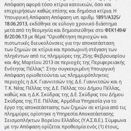
Απόφαση αφορά τόσο κτίρια κατοικιών, όσο και
επιχειρήσεων καθώς επίσης και δημόσια κτίρια. Η
Υπουργική Απόφαση Απόφαση υπ. αριθμ.
1891/Α325/
18.06.2013
, εκδόθηκε σε εύλογο χρονικό διάστημα
μετά από τη θεομηνία και δημοσιεύθηκε στο
ΦΕΚ1494/
Β/20.06.13
με θέμα: "Οριοθέτηση περιοχών και
πιστωτικές διευκολύνσεις για την αποκατάσταση
των ζημιών σε κτίρια και προσωρινή στέγαση των
πληγέντων από τις πλημμύρες της 25ης Φεβρουαρίου
και 4ης Μαρτίου 2013 σε περιοχές της Περιφερειακής
Ενότητας Πέλλας". Στην συγκεκριμένη Υπουργική
Απόφαση οριοθετούνται ως πλημμυρόπληκτες
περιοχές η Δ.Κ. Γιαννιτσών της Δ.Ε. Γιαννιτσών και η
Τ.Κ. Νέας Πέλλας της Δ.Ε. Πέλλας του Δήμου Πέλλας,
καθώς και η Δ.Κ. Σκύδρας της Δ.Ε. Σκύδρας του Δήμου
Σκύδρας της Π.Ε. Πέλλας. Αρμόδια Υπηρεσία για το
έργο της αποκατάστασης των ζημιών σε κτίρια από τις
πλημμύρες ορίστηκε η Υπηρεσία Αποκατάστασης
Σεισμοπλήκτων Βορείου Ελλάδος (Υ.Α.Σ.Β.Ε.). Σύμφωνα
με την Απόφαση ορίζεται προθεσμία ενός (1) έτους,