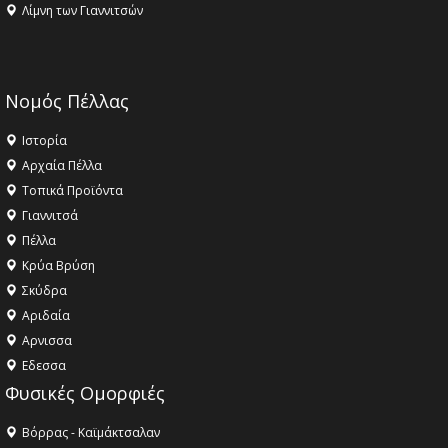
Λίμνη των Γιαννιτσών
Νομός Πέλλας
Ιστορία
Αρχαία Πέλλα
Τοπικά Προϊόντα
Γιαννιτσά
Πέλλα
Κρύα Βρύση
Σκύδρα
Αριδαία
Aρνισσα
Eδεσσα
Φυσικές Ομορφιές
Βόρρας - Καϊμάκτσαλαν