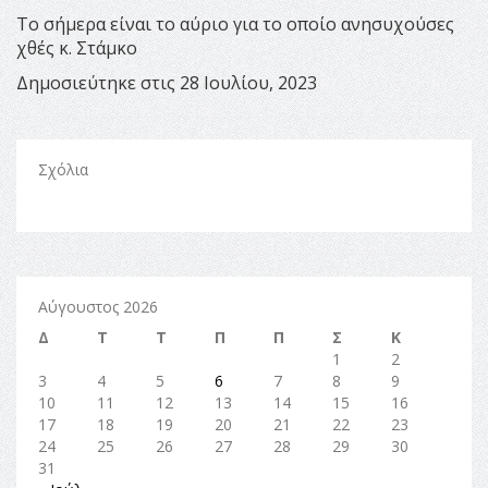
Το σήμερα είναι το αύριο για το οποίο ανησυχούσες
χθές κ. Στάμκο
Δημοσιεύτηκε στις 28 Ιουλίου, 2023
Σχόλια
Αύγουστος 2026
Δ
Τ
Τ
Π
Π
Σ
Κ
1
2
3
4
5
6
7
8
9
10
11
12
13
14
15
16
17
18
19
20
21
22
23
24
25
26
27
28
29
30
31