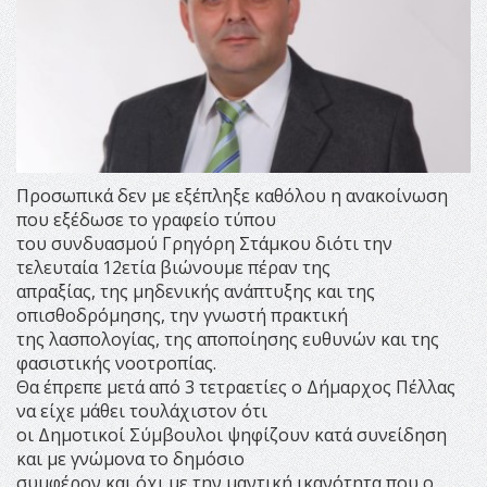
Προσωπικά δεν με εξέπληξε καθόλου η ανακοίνωση
που εξέδωσε το γραφείο τύπου
του συνδυασμού Γρηγόρη Στάμκου διότι την
τελευταία 12ετία βιώνουμε πέραν της
απραξίας, της μηδενικής ανάπτυξης και της
οπισθοδρόμησης, την γνωστή πρακτική
της λασπολογίας, της αποποίησης ευθυνών και της
φασιστικής νοοτροπίας.
Θα έπρεπε μετά από 3 τετραετίες ο Δήμαρχος Πέλλας
να είχε μάθει τουλάχιστον ότι
οι Δημοτικοί Σύμβουλοι ψηφίζουν κατά συνείδηση
και με γνώμονα το δημόσιο
συμφέρον και όχι με την μαντική ικανότητα που ο