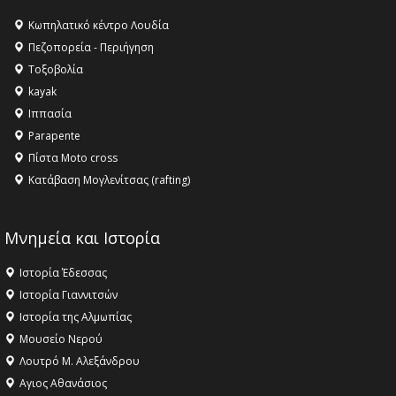
16:27 -
Όλυμπος: Εντάχθηκε στον Κατάλογο Παγκόσμιας
Κληρονομιάς της UNESCO – Ομόφωνη η απόφαση Ο
Κωπηλατικό κέντρο Λουδία
Όλυμπος αναγνωρίστηκε ως φυσικό και πολιτιστικό
Πεζοπορεία - Περιήγηση
αγαθό εξέχουσας οικουμενικής αξίας για την
Τοξοβολία
ανθρωπότητα
kayak
16:18 -
ΕΝΟΡΙΑΚΕΣ ΚΑΛΟΚΑΙΡΙΝΕΣ ΔΡΑΣΕΙΣ ΓΙΑ ΠΑΙΔΙΑ
Ιππασία
ΣΤΗΝ ΕΔΕΣΣΑ
Parapente
Πίστα Moto cross
Κατάβαση Μογλενίτσας (rafting)
Μνημεία και Ιστορία
Ιστορία Έδεσσας
Ιστορία Γιαννιτσών
Ιστορία της Αλμωπίας
Μουσείο Νερού
Λουτρό Μ. Αλεξάνδρου
Αγιος Αθανάσιος