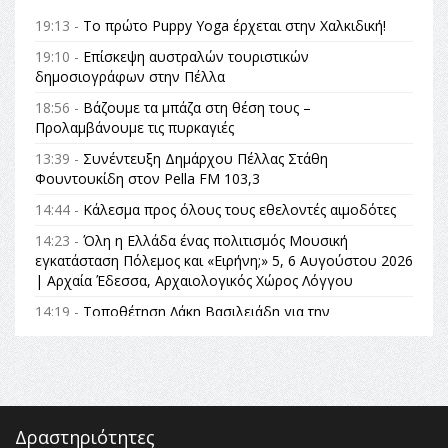
19:13 -
Το πρώτο Puppy Yoga έρχεται στην Χαλκιδική!
19:10 -
Επίσκεψη αυστραλών τουριστικών
δημοσιογράφων στην Πέλλα
18:56 -
Βάζουμε τα μπάζα στη θέση τους –
Προλαμβάνουμε τις πυρκαγιές
13:39 -
Συνέντευξη Δημάρχου Πέλλας Στάθη
Φουντουκίδη στον Pella FM 103,3
14:44 -
Κάλεσμα προς όλους τους εθελοντές αιμοδότες
14:23 -
Όλη η Ελλάδα ένας πολιτισμός Μουσική
εγκατάσταση Πόλεμος και «Ειρήνη;» 5, 6 Αυγούστου 2026
| Αρχαία Έδεσσα, Αρχαιολογικός Χώρος Λόγγου
14:19 -
Τοποθέτηση Λάκη Βασιλειάδη για την
Αναθεώρηση του Συντάγματος: «Σε τέτοιες κορυφαίες
θεσμικές διαδικασίες υπάρχει μόνο η ευθύνη απέναντι
στις επόμενες γενιές»
16:35 -
Το πρόγραμμα του ΠΑΟΚ στον δεύτερο γύρο του
Champions League!
Δραστηριότητες