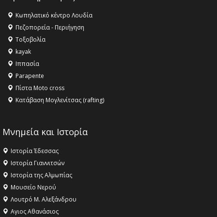
16:27 -
Όλυμπος: Εντάχθηκε στον Κατάλογο Παγκόσμιας
Κληρονομιάς της UNESCO – Ομόφωνη η απόφαση Ο
Κωπηλατικό κέντρο Λουδία
Όλυμπος αναγνωρίστηκε ως φυσικό και πολιτιστικό
Πεζοπορεία - Περιήγηση
αγαθό εξέχουσας οικουμενικής αξίας για την
Τοξοβολία
ανθρωπότητα
kayak
16:18 -
ΕΝΟΡΙΑΚΕΣ ΚΑΛΟΚΑΙΡΙΝΕΣ ΔΡΑΣΕΙΣ ΓΙΑ ΠΑΙΔΙΑ
Ιππασία
ΣΤΗΝ ΕΔΕΣΣΑ
Parapente
Πίστα Moto cross
Κατάβαση Μογλενίτσας (rafting)
Μνημεία και Ιστορία
Ιστορία Έδεσσας
Ιστορία Γιαννιτσών
Ιστορία της Αλμωπίας
Μουσείο Νερού
Λουτρό Μ. Αλεξάνδρου
Αγιος Αθανάσιος