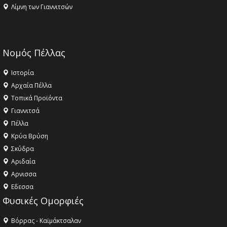
Λίμνη των Γιαννιτσών
Νομός Πέλλας
Ιστορία
Αρχαία Πέλλα
Τοπικά Προϊόντα
Γιαννιτσά
Πέλλα
Κρύα Βρύση
Σκύδρα
Αριδαία
Aρνισσα
Eδεσσα
Φυσικές Ομορφιές
Βόρρας - Καϊμάκτσαλαν