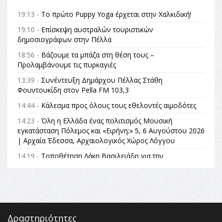
19:13 -
Το πρώτο Puppy Yoga έρχεται στην Χαλκιδική!
19:10 -
Επίσκεψη αυστραλών τουριστικών
δημοσιογράφων στην Πέλλα
18:56 -
Βάζουμε τα μπάζα στη θέση τους –
Προλαμβάνουμε τις πυρκαγιές
13:39 -
Συνέντευξη Δημάρχου Πέλλας Στάθη
Φουντουκίδη στον Pella FM 103,3
14:44 -
Κάλεσμα προς όλους τους εθελοντές αιμοδότες
14:23 -
Όλη η Ελλάδα ένας πολιτισμός Μουσική
εγκατάσταση Πόλεμος και «Ειρήνη;» 5, 6 Αυγούστου 2026
| Αρχαία Έδεσσα, Αρχαιολογικός Χώρος Λόγγου
14:19 -
Τοποθέτηση Λάκη Βασιλειάδη για την
Αναθεώρηση του Συντάγματος: «Σε τέτοιες κορυφαίες
θεσμικές διαδικασίες υπάρχει μόνο η ευθύνη απέναντι
στις επόμενες γενιές»
16:35 -
Το πρόγραμμα του ΠΑΟΚ στον δεύτερο γύρο του
Champions League!
Δραστηριότητες