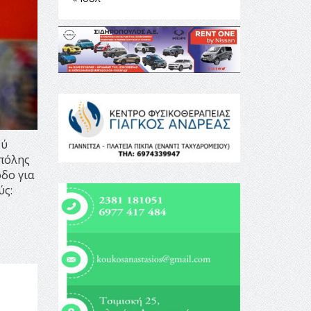
ού
 πόλης
οδο για
ύς: