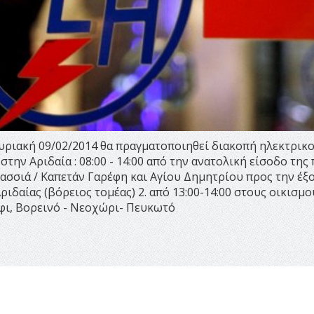
υριακή 09/02/2014 θα πραγματοποιηθεί διακοπή ηλεκτρικ
 στην Αριδαία : 08:00 - 14:00 από την ανατολική είσοδο της
Πασσιά / Καπετάν Γαρέφη και Αγίου Δημητρίου προς την έξ
δαίας (βόρειος τομέας) 2. από 13:00-14:00 στους οικισμο
φι, Βορεινό - Νεοχώρι- Πευκωτό