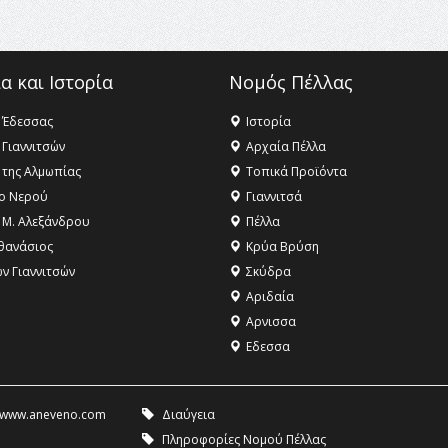
α και Ιστορία
Νομός Πέλλας
 Έδεσσας
Ιστορία
 Γιαννιτσών
Αρχαία Πέλλα
 της Αλμωπίας
Τοπικά Προϊόντα
ο Νερού
Γιαννιτσά
 Μ. Αλεξάνδρου
Πέλλα
θανάσιος
Κρύα Βρύση
ων Γιαννιτσών
Σκύδρα
Αριδαία
Aρνισσα
Eδεσσα
www.aneveno.com
Διαύγεια
Πληροφορίες Νομού Πέλλας